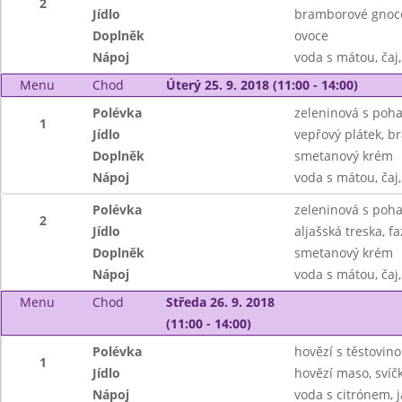
2
Jídlo
bramborové gnocc
Doplněk
ovoce
Nápoj
voda s mátou, čaj
Menu
Chod
Úterý 25. 9. 2018 (11:00 - 14:00)
Polévka
zeleninová s poh
1
Jídlo
vepřový plátek, 
Doplněk
smetanový krém
Nápoj
voda s mátou, čaj,
Polévka
zeleninová s poh
2
Jídlo
aljašská treska, f
Doplněk
smetanový krém
Nápoj
voda s mátou, čaj,
Menu
Chod
Středa 26. 9. 2018
(11:00 - 14:00)
Polévka
hovězí s těstovin
1
Jídlo
hovězí maso, svíč
Nápoj
voda s citrónem, 