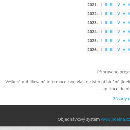
2021:
I
II
III
IV
V
V
2022:
I
II
III
IV
V
V
2023:
I
II
III
IV
V
V
2024:
I
II
III
IV
V
V
2025:
I
II
III
IV
V
V
2026:
I
II
III
IV
V
V
Připraveno progr
Veškeré publikované informace jsou vlastnictvím příslušné jídel
aplikace do n
Zásady 
Objednávkový systém
www.jidelna.c