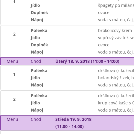
1
Jídlo
špagety po miláns
Doplněk
ovoce
Nápoj
voda s mátou, čaj
Polévka
brokolicový krém
2
Jídlo
vepřový závitek s
Doplněk
ovoce
Nápoj
voda s mátou, čaj
Menu
Chod
Úterý 18. 9. 2018 (11:00 - 14:00)
Polévka
dršťková (z kuřec
1
Jídlo
holandský řízek, 
Nápoj
voda s mátou, čaj,
Polévka
dršťková (z kuřec
2
Jídlo
krupicová kaše s 
Nápoj
voda s mátou, čaj,
Menu
Chod
Středa 19. 9. 2018
(11:00 - 14:00)