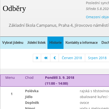
Poslední sync
Odběry
Středa 5.8.202
Omezení obje
Základní škola Campanus, Praha 4, Jírovcovo náměst
Vybrat jídelnu
Jídelní lístek
Historie
Kontakty a informace
Doch
Červen 2018
Srpen 2018
Menu
Chod
Pondělí 3. 9. 2018
(11:00 - 14:00)
Polévka
rajská s těstovino
1
Jídlo
obalované kuřecí 
Doplněk
ovoce
Nápoj
voda s melounem,