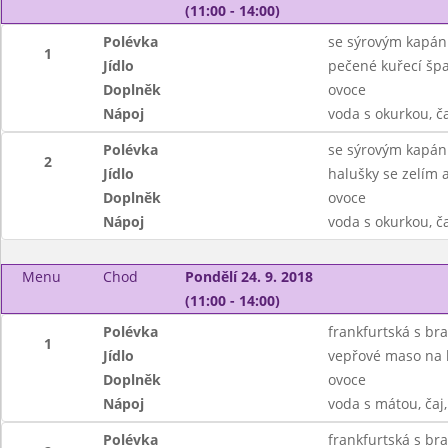
(11:00 - 14:00)
Polévka
se sýrovým kapá
1
Jídlo
pečené kuřecí špa
Doplněk
ovoce
Nápoj
voda s okurkou, č
Polévka
se sýrovým kapá
2
Jídlo
halušky se zelím
Doplněk
ovoce
Nápoj
voda s okurkou, č
Menu
Chod
Pondělí 24. 9. 2018
(11:00 - 14:00)
Polévka
frankfurtská s b
1
Jídlo
vepřové maso na k
Doplněk
ovoce
Nápoj
voda s mátou, čaj
Polévka
frankfurtská s b