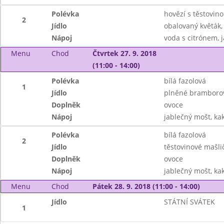
Polévka
hovězí s těstovin
2
Jídlo
obalovaný květák,
Nápoj
voda s citrónem, 
Menu
Chod
Čtvrtek 27. 9. 2018
(11:00 - 14:00)
Polévka
bílá fazolová
1
Jídlo
plněné bramborov
Doplněk
ovoce
Nápoj
jablečný mošt, k
Polévka
bílá fazolová
2
Jídlo
těstovinové mašl
Doplněk
ovoce
Nápoj
jablečný mošt, k
Menu
Chod
Pátek 28. 9. 2018 (11:00 - 14:00)
Jídlo
STÁTNÍ SVÁTEK
1