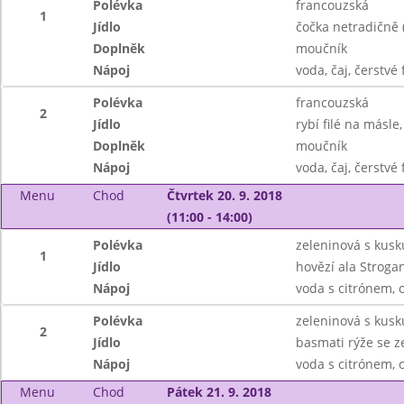
Polévka
francouzská
1
Jídlo
čočka netradičně 
Doplněk
moučník
Nápoj
voda, čaj, čerstv
Polévka
francouzská
2
Jídlo
rybí filé na másle
Doplněk
moučník
Nápoj
voda, čaj, čerstv
Menu
Chod
Čtvrtek 20. 9. 2018
(11:00 - 14:00)
Polévka
zeleninová s kus
1
Jídlo
hovězí ala Stroga
Nápoj
voda s citrónem, 
Polévka
zeleninová s kus
2
Jídlo
basmati rýže se z
Nápoj
voda s citrónem, 
Menu
Chod
Pátek 21. 9. 2018