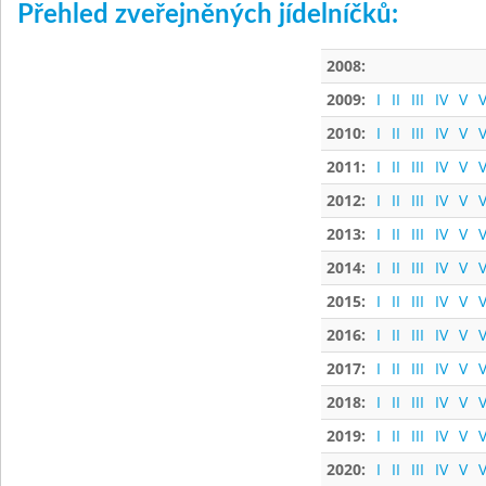
Přehled zveřejněných jídelníčků:
2008:
2009:
I
II
III
IV
V
V
2010:
I
II
III
IV
V
V
2011:
I
II
III
IV
V
V
2012:
I
II
III
IV
V
V
2013:
I
II
III
IV
V
V
2014:
I
II
III
IV
V
V
2015:
I
II
III
IV
V
V
2016:
I
II
III
IV
V
V
2017:
I
II
III
IV
V
V
2018:
I
II
III
IV
V
V
2019:
I
II
III
IV
V
V
2020:
I
II
III
IV
V
V