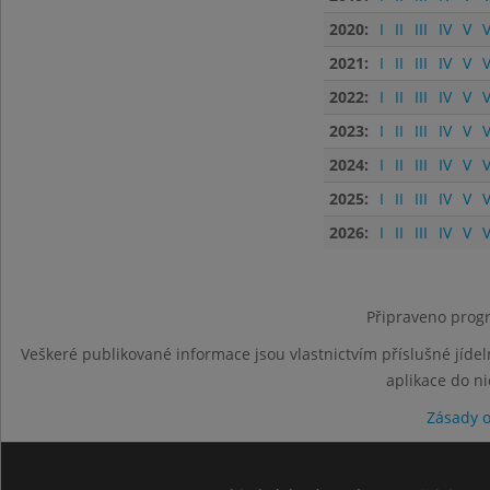
2020:
I
II
III
IV
V
V
2021:
I
II
III
IV
V
V
2022:
I
II
III
IV
V
V
2023:
I
II
III
IV
V
V
2024:
I
II
III
IV
V
V
2025:
I
II
III
IV
V
V
2026:
I
II
III
IV
V
V
Připraveno progr
Veškeré publikované informace jsou vlastnictvím příslušné jídel
aplikace do n
Zásady 