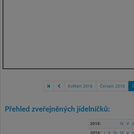
Květen 2018
Červen 2018
Přehled zveřejněných jídelníčků:
2018:
IV
V
V
2019:
I
II
III
IV
V
V