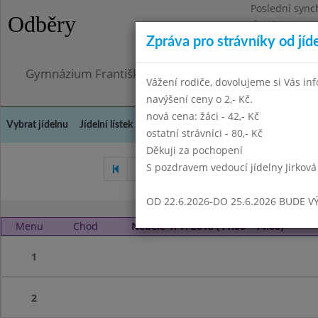
Poslední sync
Odběry
Úterý 21.7.202
Zpráva pro strávníky od jíd
Omezení obje
Gymnázium Františka Palackého, Neratovice, Masar
Vážení rodiče, dovolujeme si Vás in
navýšení ceny o 2,- Kč.
nová cena: žáci - 42,- Kč
Vybrat jídelnu
Jídelní lístek
Historie
Kontakty a informace
Doch
ostatní strávníci - 80,- Kč
Děkuji za pochopení
S pozdravem vedoucí jídelny Jirková
Květen 2018
Červen 2018
OD 22.6.2026-DO 25.6.2026 BUDE V
Menu
Chod
Neděle 1. 7. 2018 (11:00 - 14:00)
1
2