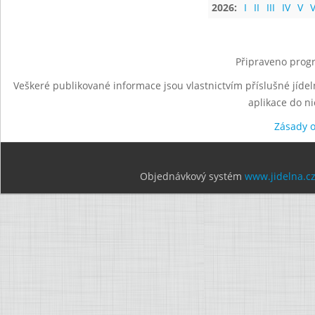
2026:
I
II
III
IV
V
V
Připraveno progr
Veškeré publikované informace jsou vlastnictvím příslušné jídel
aplikace do n
Zásady 
Objednávkový systém
www.jidelna.c