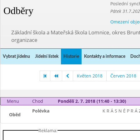
Poslední sync
Odběry
Pátek 31.7.202
Omezení obje
Základní škola a Mateřská škola Lomnice, okres Brunt
organizace
Vybrat jídelnu
Jídelní lístek
Historie
Kontakty a informace
Doch
Květen 2018
Červen 2018
Menu
Chod
Pondělí 2. 7. 2018 (11:40 - 13:30)
Polévka
K R Á S N É P R Á 
Oběd
Reklama: