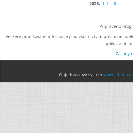
2025:
I
II
III
Připraveno progr
Veškeré publikované informace jsou vlastnictvím příslušné jídel
aplikace do n
Zásady 
Objednávkový systém
www.jidelna.c