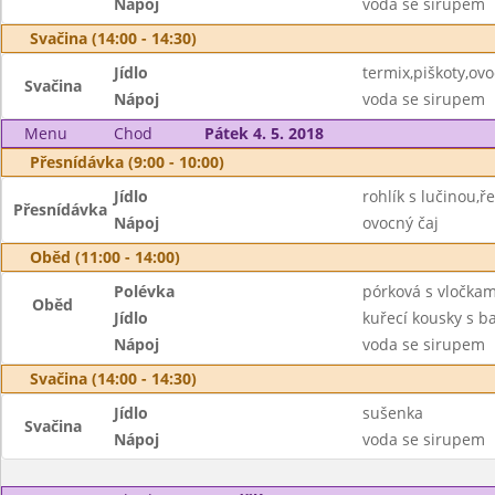
Nápoj
voda se sirupem
Svačina (14:00 - 14:30)
Jídlo
termix,piškoty,ov
Svačina
Nápoj
voda se sirupem
Menu
Chod
Pátek 4. 5. 2018
Přesnídávka (9:00 - 10:00)
Jídlo
rohlík s lučinou,ř
Přesnídávka
Nápoj
ovocný čaj
Oběd (11:00 - 14:00)
Polévka
pórková s vločkam
Oběd
Jídlo
kuřecí kousky s b
Nápoj
voda se sirupem
Svačina (14:00 - 14:30)
Jídlo
sušenka
Svačina
Nápoj
voda se sirupem