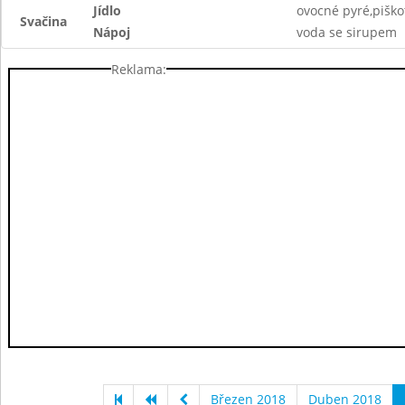
Jídlo
ovocné pyré,piško
Svačina
Nápoj
voda se sirupem
Reklama:
Březen 2018
Duben 2018