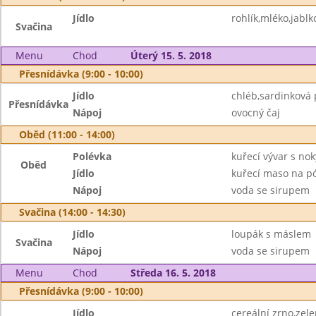
Jídlo
rohlík,mléko,jablk
Svačina
Menu
Chod
Úterý 15. 5. 2018
Přesnídávka (9:00 - 10:00)
Jídlo
chléb,sardinková
Přesnídávka
Nápoj
ovocný čaj
Oběd (11:00 - 14:00)
Polévka
kuřecí vývar s nok
Oběd
Jídlo
kuřecí maso na p
Nápoj
voda se sirupem
Svačina (14:00 - 14:30)
Jídlo
loupák s máslem
Svačina
Nápoj
voda se sirupem
Menu
Chod
Středa 16. 5. 2018
Přesnídávka (9:00 - 10:00)
Jídlo
cereální zrno,ze