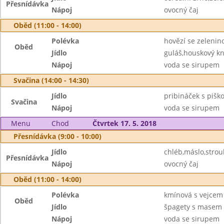
Přesnídávka
Nápoj
ovocný čaj
Oběd (11:00 - 14:00)
Polévka
hovězí se zelenin
Oběd
Jídlo
guláš,houskový kn
Nápoj
voda se sirupem
Svačina (14:00 - 14:30)
Jídlo
pribináček s piško
Svačina
Nápoj
voda se sirupem
Menu
Chod
Čtvrtek 17. 5. 2018
Přesnídávka (9:00 - 10:00)
Jídlo
chléb,máslo,strou
Přesnídávka
Nápoj
ovocný čaj
Oběd (11:00 - 14:00)
Polévka
kmínová s vejcem
Oběd
Jídlo
špagety s masem a
Nápoj
voda se sirupem