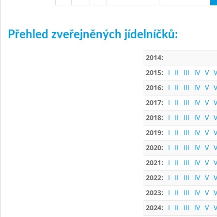
Přehled zveřejněných jídelníčků:
2014:
2015:
I
II
III
IV
V
V
2016:
I
II
III
IV
V
V
2017:
I
II
III
IV
V
V
2018:
I
II
III
IV
V
V
2019:
I
II
III
IV
V
V
2020:
I
II
III
IV
V
V
2021:
I
II
III
IV
V
V
2022:
I
II
III
IV
V
V
2023:
I
II
III
IV
V
V
2024:
I
II
III
IV
V
V