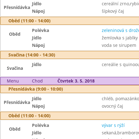
Jídlo
cereální zrno,ryb
Přesnídávka
Nápoj
šípkový čaj
Oběd (11:00 - 14:00)
Polévka
zeleninová s drož
Oběd
Jídlo
žemlovka s jablky
Nápoj
voda se sirupem
Svačina (14:00 - 14:30)
Jídlo
cereálie s quinoo
Svačina
Menu
Chod
Čtvrtek 3. 5. 2018
Přesnídávka (9:00 - 10:00)
Jídlo
chléb, pomazánkov
Přesnídávka
Nápoj
ovocný čaj
Oběd (11:00 - 14:00)
Polévka
vývar s rýží
Oběd
Jídlo
sekaná,bramborov