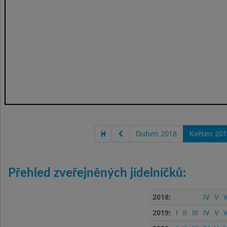
Duben 2018
Květen 20
Přehled zveřejněných jídelníčků:
2018:
IV
V
V
2019:
I
II
III
IV
V
V