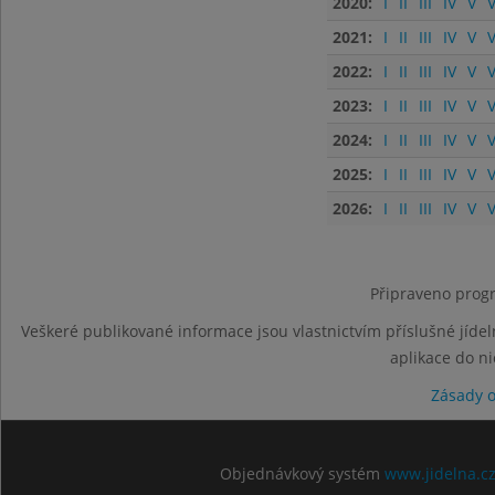
2020:
I
II
III
IV
V
V
2021:
I
II
III
IV
V
V
2022:
I
II
III
IV
V
V
2023:
I
II
III
IV
V
V
2024:
I
II
III
IV
V
V
2025:
I
II
III
IV
V
V
2026:
I
II
III
IV
V
V
Připraveno progr
Veškeré publikované informace jsou vlastnictvím příslušné jídel
aplikace do n
Zásady 
Objednávkový systém
www.jidelna.c