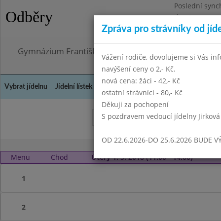
Poslední sync
Odběry
Úterý 21.7.202
Zpráva pro strávníky od jíd
Omezení obje
Gymnázium Františka Palackého, Neratovice, Masar
Vážení rodiče, dovolujeme si Vás in
navýšení ceny o 2,- Kč.
nová cena: žáci - 42,- Kč
Vybrat jídelnu
Jídelní lístek
Historie
Kontakty a informace
Doch
ostatní strávníci - 80,- Kč
Děkuji za pochopení
S pozdravem vedoucí jídelny Jirková
Duben 2018
Květen 20
OD 22.6.2026-DO 25.6.2026 BUDE V
Menu
Chod
Úterý 1. 5. 2018 (11:00 - 14:00)
1
2