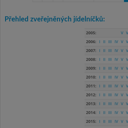
Přehled zveřejněných jídelníčků:
2005:
V
V
2006:
I
II
III
IV
V
V
2007:
I
II
III
IV
V
V
2008:
I
II
III
IV
V
V
2009:
I
II
III
IV
V
V
2010:
I
II
III
IV
V
V
2011:
I
II
III
IV
V
V
2012:
I
II
III
IV
V
V
2013:
I
II
III
IV
V
V
2014:
I
II
III
IV
V
V
2015:
I
II
III
IV
V
V