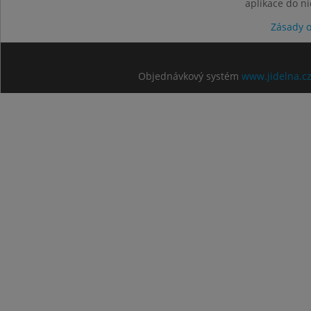
aplikace do n
Zásady 
Objednávkový systém
www.jidelna.c