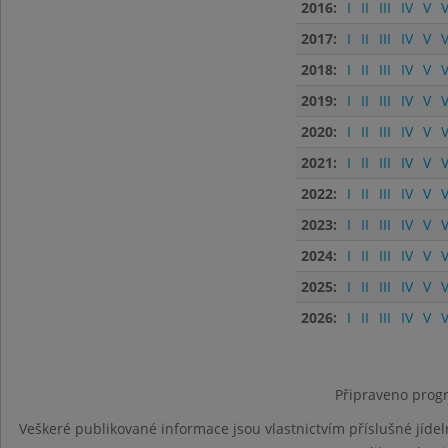
2016:
I
II
III
IV
V
V
2017:
I
II
III
IV
V
V
2018:
I
II
III
IV
V
V
2019:
I
II
III
IV
V
V
2020:
I
II
III
IV
V
V
2021:
I
II
III
IV
V
V
2022:
I
II
III
IV
V
V
2023:
I
II
III
IV
V
V
2024:
I
II
III
IV
V
V
2025:
I
II
III
IV
V
V
2026:
I
II
III
IV
V
V
Připraveno progr
Veškeré publikované informace jsou vlastnictvím příslušné jídel