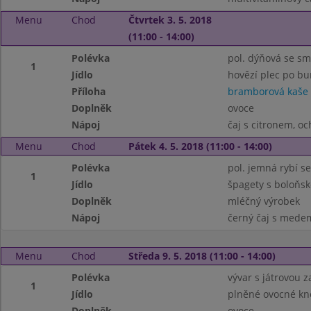
Menu
Chod
Čtvrtek 3. 5. 2018
(11:00 - 14:00)
Polévka
pol. dýňová se s
1
Jídlo
hovězí plec po b
Příloha
bramborová kaše
Doplněk
ovoce
Nápoj
čaj s citronem, o
Menu
Chod
Pátek 4. 5. 2018 (11:00 - 14:00)
Polévka
pol. jemná rybí s
1
Jídlo
špagety s boloňs
Doplněk
mléčný výrobek
Nápoj
černý čaj s medem
Menu
Chod
Středa 9. 5. 2018 (11:00 - 14:00)
Polévka
vývar s játrovou 
1
Jídlo
plněné ovocné kn
Doplněk
ovoce