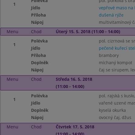
Polévka
pol. pórková s b
1
Jídlo
vepřové maso na
Příloha
dušená rýže
Nápoj
multivitamínový č
Menu
Chod
Úterý 15. 5. 2018 (11:00 - 14:00)
Polévka
pol. cizrnová se 
1
Jídlo
pečené kuřecí st
Příloha
brambory
Doplněk
míchaný kompot
Nápoj
čaj se sirupem, le
Menu
Chod
Středa 16. 5. 2018
(11:00 - 14:00)
Polévka
pol. rajská s kus
1
Jídlo
vařené uzené mas
Doplněk
kyselá okurka
Nápoj
ovocný čaj, džus
Menu
Chod
Čtvrtek 17. 5. 2018
(11:00 - 14:00)