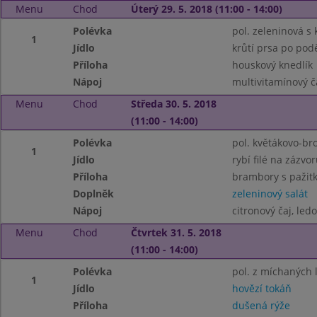
Menu
Chod
Úterý 29. 5. 2018 (11:00 - 14:00)
Polévka
pol. zeleninová s
1
Jídlo
krůtí prsa po po
Příloha
houskový knedlík
Nápoj
multivitamínový č
Menu
Chod
Středa 30. 5. 2018
(11:00 - 14:00)
Polévka
pol. květákovo-bro
1
Jídlo
rybí filé na zázvo
Příloha
brambory s pažit
Doplněk
zeleninový salát
Nápoj
citronový čaj, ledo
Menu
Chod
Čtvrtek 31. 5. 2018
(11:00 - 14:00)
Polévka
pol. z míchaných 
1
Jídlo
hovězí tokáň
Příloha
dušená rýže