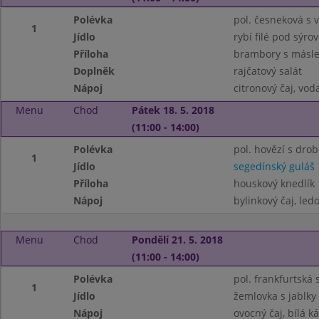
Polévka
pol. česneková s 
1
Jídlo
rybí filé pod sýro
Příloha
brambory s másl
Doplněk
rajčatový salát
Nápoj
citronový čaj, vo
Menu
Chod
Pátek 18. 5. 2018
(11:00 - 14:00)
Polévka
pol. hovězí s dro
1
Jídlo
segedínský guláš
Příloha
houskový knedlík
Nápoj
bylinkový čaj, ledo
Menu
Chod
Pondělí 21. 5. 2018
(11:00 - 14:00)
Polévka
pol. frankfurtsk
1
Jídlo
žemlovka s jablky
Nápoj
ovocný čaj, bílá k