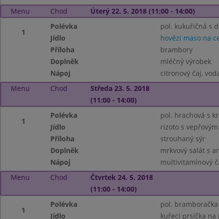
Menu
Chod
Úterý 22. 5. 2018 (11:00 - 14:00)
Polévka
pol. kukuřičná s 
1
Jídlo
hovězí maso na c
Příloha
brambory
Doplněk
mléčný výrobek
Nápoj
citronový čaj, vo
Menu
Chod
Středa 23. 5. 2018
(11:00 - 14:00)
Polévka
pol. hrachová s k
1
Jídlo
rizoto s vepřový
Příloha
strouhaný sýr
Doplněk
mrkvový salát s 
Nápoj
multivitamínový č
Menu
Chod
Čtvrtek 24. 5. 2018
(11:00 - 14:00)
Polévka
pol. bramboračka
1
Jídlo
kuřecí prsíčka na