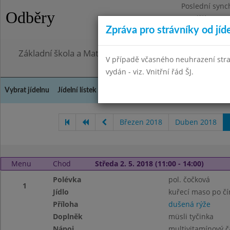
Poslední sync
Odběry
Pondělí 27.7.2
Zpráva pro strávníky od jíd
Omezení obje
Základní škola a Mateřská škola, Praha 4, Ohradní 49
V případě včasného neuhrazení str
vydán - viz. Vnitřní řád ŠJ.
Vybrat jídelnu
Jídelní lístek
Historie
Kontakty a informace
Doch
Březen 2018
Duben 2018
Menu
Chod
Středa 2. 5. 2018 (11:00 - 14:00)
Polévka
pol. čočková
1
Jídlo
kuřecí maso po č
Příloha
dušená rýže
Doplněk
müsli tyčinka
Nápoj
multivitamínový č