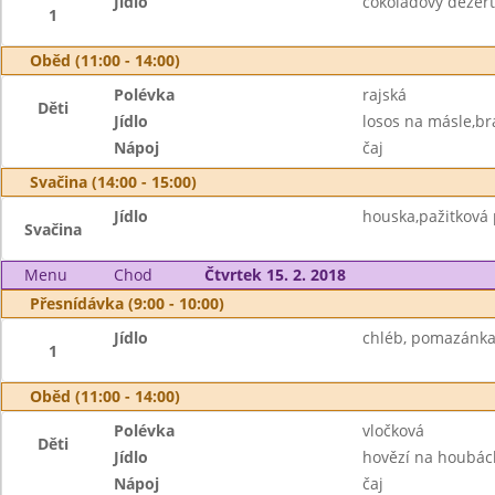
Jídlo
čokoládový dezer
1
Oběd (11:00 - 14:00)
Polévka
rajská
Děti
Jídlo
losos na másle,br
Nápoj
čaj
Svačina (14:00 - 15:00)
Jídlo
houska,pažitková
Svačina
Menu
Chod
Čtvrtek 15. 2. 2018
Přesnídávka (9:00 - 10:00)
Jídlo
chléb, pomazánka
1
Oběd (11:00 - 14:00)
Polévka
vločková
Děti
Jídlo
hovězí na houbách
Nápoj
čaj