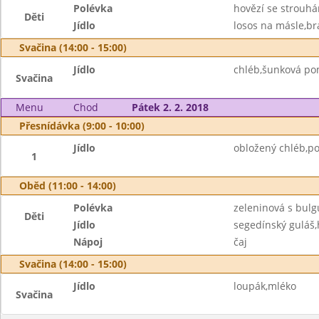
Polévka
hovězí se strouh
Děti
Jídlo
losos na másle,br
Svačina (14:00 - 15:00)
Jídlo
chléb,šunková po
Svačina
Menu
Chod
Pátek 2. 2. 2018
Přesnídávka (9:00 - 10:00)
Jídlo
obložený chléb,p
1
Oběd (11:00 - 14:00)
Polévka
zeleninová s bul
Děti
Jídlo
segedínský guláš,
Nápoj
čaj
Svačina (14:00 - 15:00)
Jídlo
loupák,mléko
Svačina