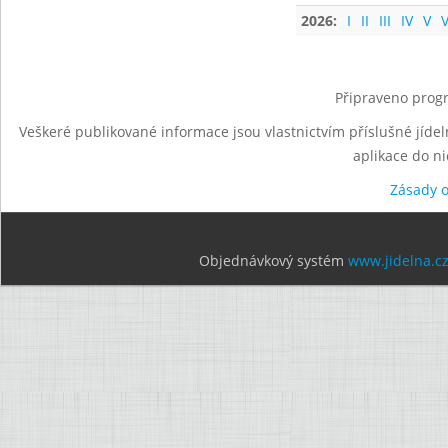
2026:
I
II
III
IV
V
V
Připraveno progr
Veškeré publikované informace jsou vlastnictvím příslušné jídel
aplikace do n
Zásady 
Objednávkový systém
www.jidelna.c