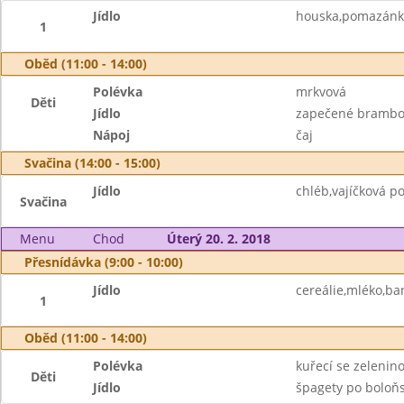
Jídlo
houska,pomazánko
1
Oběd (11:00 - 14:00)
Polévka
mrkvová
Děti
Jídlo
zapečené brambor
Nápoj
čaj
Svačina (14:00 - 15:00)
Jídlo
chléb,vajíčková p
Svačina
Menu
Chod
Úterý 20. 2. 2018
Přesnídávka (9:00 - 10:00)
Jídlo
cereálie,mléko,b
1
Oběd (11:00 - 14:00)
Polévka
kuřecí se zelenin
Děti
Jídlo
špagety po boloňs