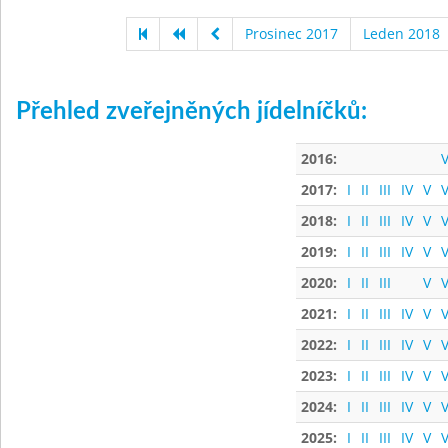
Prosinec 2017
Leden 2018
Přehled zveřejněných jídelníčků:
2016:
V
2017:
I
II
III
IV
V
V
2018:
I
II
III
IV
V
V
2019:
I
II
III
IV
V
V
2020:
I
II
III
V
V
2021:
I
II
III
IV
V
V
2022:
I
II
III
IV
V
V
2023:
I
II
III
IV
V
V
2024:
I
II
III
IV
V
V
2025:
I
II
III
IV
V
V