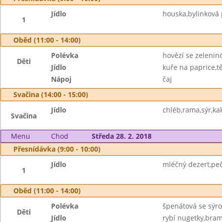
Jídlo
houska,bylinková
1
Oběd (11:00 - 14:00)
Polévka
hovězí se zelenin
Děti
Jídlo
kuře na paprice,t
Nápoj
čaj
Svačina (14:00 - 15:00)
Jídlo
chléb,rama,sýr,ka
Svačina
Menu
Chod
Středa 28. 2. 2018
Přesnídávka (9:00 - 10:00)
Jídlo
mléčný dezert,pe
1
Oběd (11:00 - 14:00)
Polévka
špenátová se sýro
Děti
Jídlo
rybí nugetky,bra