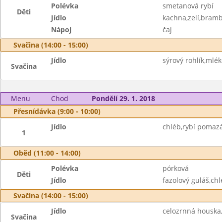
Polévka
smetanová rybí
Děti
Jídlo
kachna,zelí,bramb
Nápoj
čaj
Svačina (14:00 - 15:00)
Jídlo
sýrový rohlík,mlék
Svačina
Menu
Chod
Pondělí 29. 1. 2018
Přesnídávka (9:00 - 10:00)
Jídlo
chléb,rybí pomaz
1
Oběd (11:00 - 14:00)
Polévka
pórková
Děti
Jídlo
fazolový guláš,chl
Svačina (14:00 - 15:00)
Jídlo
celozrnná houska
Svačina