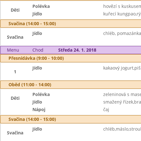
Polévka
hovězí s kuskuse
Děti
Jídlo
kuřecí kungpao,rý
Svačina (14:00 - 15:00)
Jídlo
chléb, pomazánka
Svačina
Menu
Chod
Středa 24. 1. 2018
Přesnídávka (9:00 - 10:00)
Jídlo
kakaový jogurt,pi
1
Oběd (11:00 - 14:00)
Polévka
zeleninová s ma
Děti
Jídlo
smažený řízek,bra
Nápoj
čaj
Svačina (14:00 - 15:00)
Jídlo
chléb,máslo,strou
Svačina