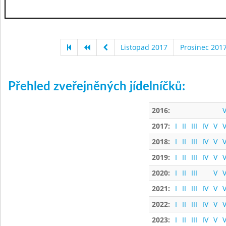
Listopad 2017
Prosinec 201
Přehled zveřejněných jídelníčků:
2016:
V
2017:
I
II
III
IV
V
V
2018:
I
II
III
IV
V
V
2019:
I
II
III
IV
V
V
2020:
I
II
III
V
V
2021:
I
II
III
IV
V
V
2022:
I
II
III
IV
V
V
2023:
I
II
III
IV
V
V