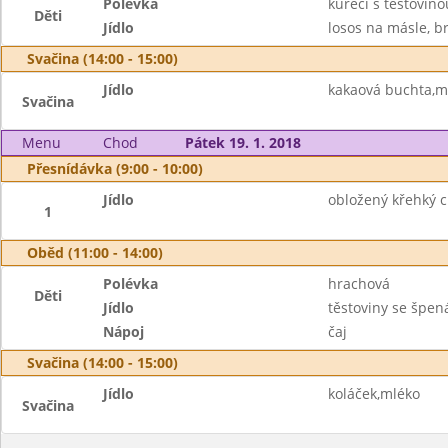
Polévka
kuřecí s těstovino
Děti
Jídlo
losos na másle, b
Svačina (14:00 - 15:00)
Jídlo
kakaová buchta,m
Svačina
Menu
Chod
Pátek 19. 1. 2018
Přesnídávka (9:00 - 10:00)
Jídlo
obložený křehký 
1
Oběd (11:00 - 14:00)
Polévka
hrachová
Děti
Jídlo
těstoviny se špen
Nápoj
čaj
Svačina (14:00 - 15:00)
Jídlo
koláček,mléko
Svačina