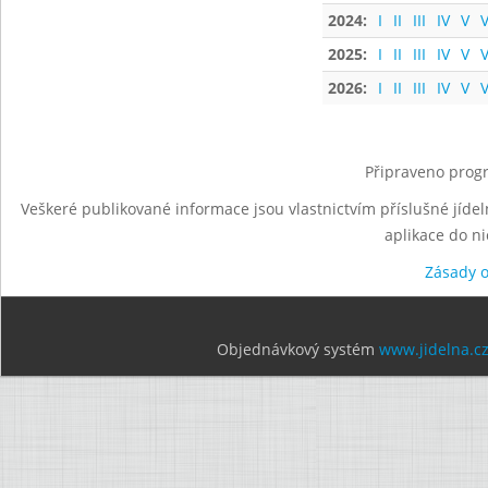
2024:
I
II
III
IV
V
V
2025:
I
II
III
IV
V
V
2026:
I
II
III
IV
V
V
Připraveno progr
Veškeré publikované informace jsou vlastnictvím příslušné jídel
aplikace do n
Zásady 
Objednávkový systém
www.jidelna.c