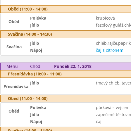
Oběd (11:00 - 14:00)
Polévka
krupicová
Oběd
Jídlo
fazolový guláš,chl
Svačina (14:00 - 14:30)
Jídlo
chléb,rajče,papri
Svačina
Nápoj
čaj s citronem
Menu
Chod
Pondělí 22. 1. 2018
Přesnídávka (10:00 - 11:00)
Jídlo
tmavý chléb, taven
Přesnídávka
Oběd (11:00 - 14:00)
Polévka
pórková s vejcem
Oběd
Jídlo
zapečené těstovin
Nápoj
čaj
Svačina (14:00 - 14:30)