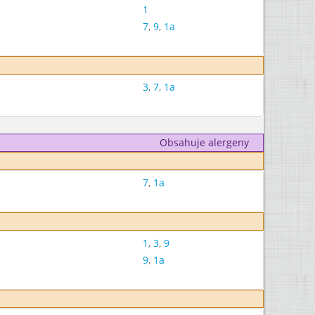
1
7
,
9
,
1a
3
,
7
,
1a
Obsahuje alergeny
7
,
1a
1
,
3
,
9
9
,
1a