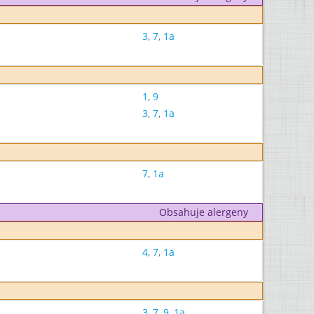
3
,
7
,
1a
1
,
9
3
,
7
,
1a
7
,
1a
Obsahuje alergeny
4
,
7
,
1a
3
,
7
,
9
,
1a