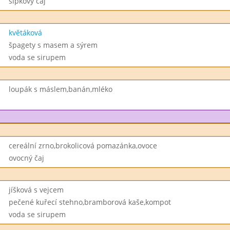
šípkový čaj
květáková
špagety s masem a sýrem
voda se sirupem
loupák s máslem,banán,mléko
cereální zrno,brokolicová pomazánka,ovoce
ovocný čaj
jíšková s vejcem
pečené kuřecí stehno,bramborová kaše,kompot
voda se sirupem