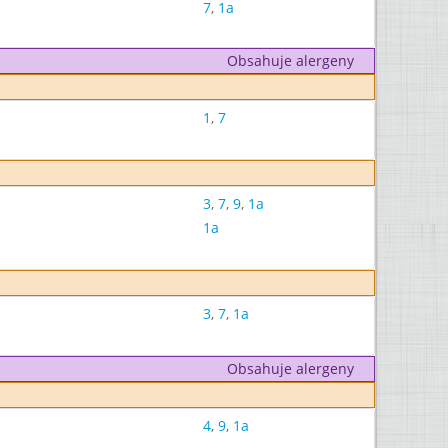
7
,
1a
Obsahuje alergeny
1
,
7
3
,
7
,
9
,
1a
1a
3
,
7
,
1a
Obsahuje alergeny
4
,
9
,
1a