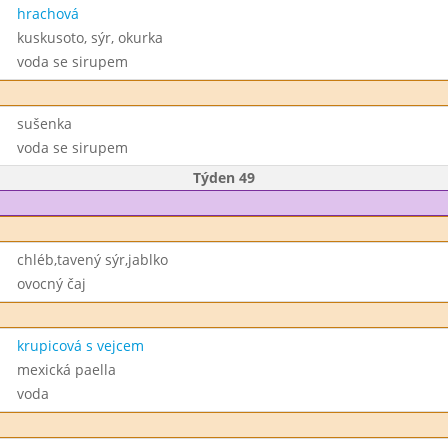
hrachová
kuskusoto, sýr, okurka
voda se sirupem
sušenka
voda se sirupem
Týden 49
chléb,tavený sýr,jablko
ovocný čaj
krupicová s vejcem
mexická paella
voda