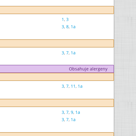
1
,
3
3
,
8
,
1a
3
,
7
,
1a
Obsahuje alergeny
3
,
7
,
11
,
1a
3
,
7
,
9
,
1a
3
,
7
,
1a