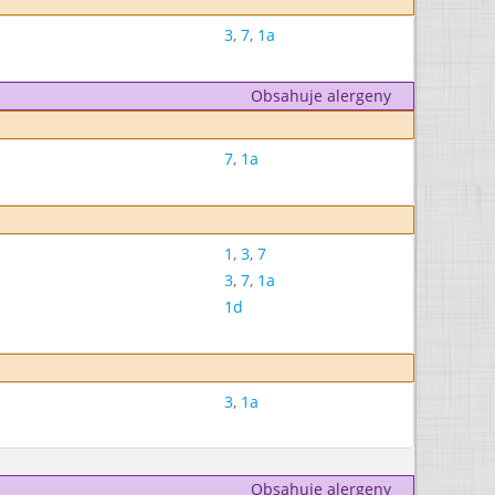
3
,
7
,
1a
Obsahuje alergeny
7
,
1a
1
,
3
,
7
3
,
7
,
1a
1d
3
,
1a
Obsahuje alergeny