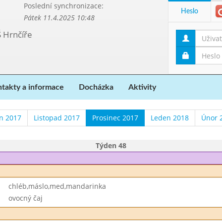
Poslední synchronizace:
Heslo
Pátek 11.4.2025 10:48
Š Hrnčíře
takty a informace
Docházka
Aktivity
en 2017
Listopad 2017
Prosinec 2017
Leden 2018
Únor 
Týden 48
chléb,máslo,med,mandarinka
ovocný čaj