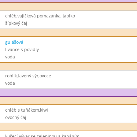
chléb,vajíčková pomazánka, jablko
šípkový čaj
gulášová
lívance s povidly
voda
rohlík,tavený sýr,ovoce
voda
chléb s tuňákem,kiwi
ovocný čaj
kuřecí vývar se zeleninou a kapáním