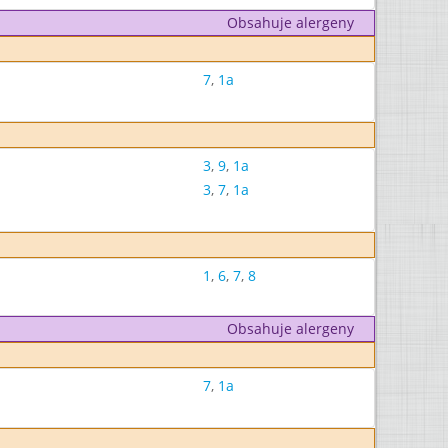
Obsahuje alergeny
7
,
1a
3
,
9
,
1a
3
,
7
,
1a
1
,
6
,
7
,
8
Obsahuje alergeny
7
,
1a