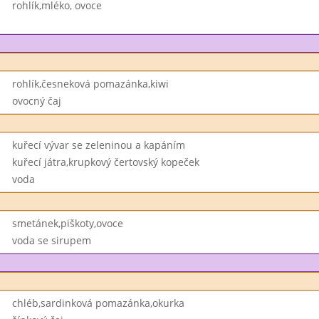
rohlík,mléko, ovoce
rohlík,česneková pomazánka,kiwi
ovocný čaj
kuřecí vývar se zeleninou a kapáním
kuřecí játra,krupkový čertovský kopeček
voda
smetánek,piškoty,ovoce
voda se sirupem
chléb,sardinková pomazánka,okurka