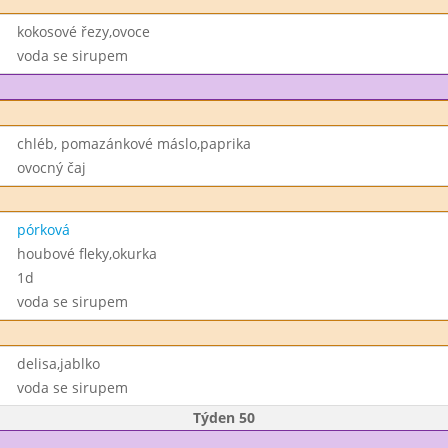
kokosové řezy,ovoce
voda se sirupem
chléb, pomazánkové máslo,paprika
ovocný čaj
pórková
houbové fleky,okurka
1d
voda se sirupem
delisa,jablko
voda se sirupem
Týden 50