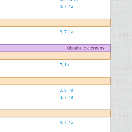
3
,
7
,
1a
3
,
7
,
1a
Obsahuje alergeny
7
,
1a
3
,
9
,
1a
4
,
7
,
1a
3
,
7
,
1a