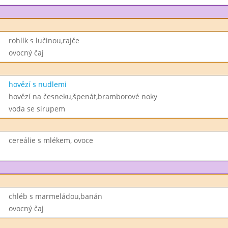
rohlík s lučinou,rajče
ovocný čaj
hovězí s nudlemi
hovězí na česneku,špenát,bramborové noky
voda se sirupem
cereálie s mlékem, ovoce
chléb s marmeládou,banán
ovocný čaj