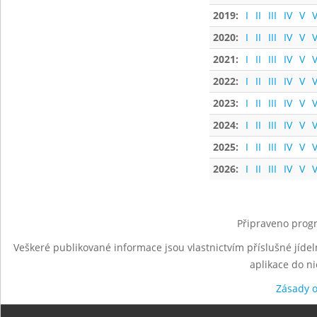
2019:
I
II
III
IV
V
V
2020:
I
II
III
IV
V
V
2021:
I
II
III
IV
V
V
2022:
I
II
III
IV
V
V
2023:
I
II
III
IV
V
V
2024:
I
II
III
IV
V
V
2025:
I
II
III
IV
V
V
2026:
I
II
III
IV
V
V
Připraveno progr
Veškeré publikované informace jsou vlastnictvím příslušné jídel
aplikace do n
Zásady 