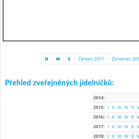
Červen 2017
Červenec 20
Přehled zveřejněných jídelníčků:
2014:
2015:
I
II
III
IV
V
V
2016:
I
II
III
IV
V
V
2017:
I
II
III
IV
V
V
2018:
I
II
III
IV
V
V