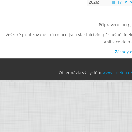
2026:
I
II
III
IV
V
V
Připraveno progr
Veškeré publikované informace jsou vlastnictvím příslušné jídel
aplikace do n
Zásady 
Objednávkový systém
www.jidelna.c