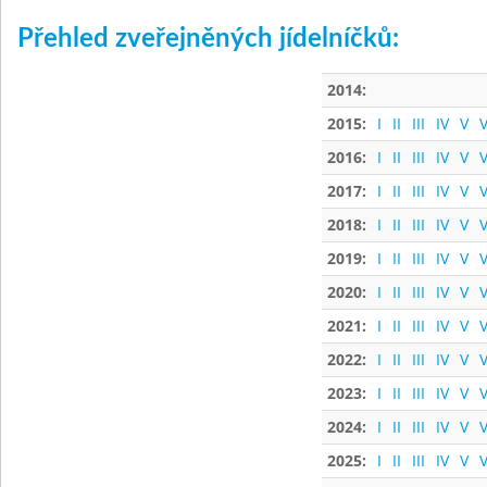
Přehled zveřejněných jídelníčků:
2014:
2015:
I
II
III
IV
V
V
2016:
I
II
III
IV
V
V
2017:
I
II
III
IV
V
V
2018:
I
II
III
IV
V
V
2019:
I
II
III
IV
V
V
2020:
I
II
III
IV
V
V
2021:
I
II
III
IV
V
V
2022:
I
II
III
IV
V
V
2023:
I
II
III
IV
V
V
2024:
I
II
III
IV
V
V
2025:
I
II
III
IV
V
V