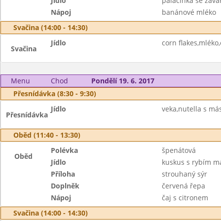
Jídlo
palačinka se zav
Nápoj
banánové mléko
Svačina (14:00 - 14:30)
Jídlo
corn flakes,mléko
Svačina
Menu
Chod
Pondělí 19. 6. 2017
Přesnídávka (8:30 - 9:30)
Jídlo
veka,nutella s má
Přesnídávka
Oběd (11:40 - 13:30)
Polévka
špenátová
Oběd
Jídlo
kuskus s rybím m
Příloha
strouhaný sýr
Doplněk
červená řepa
Nápoj
čaj s citronem
Svačina (14:00 - 14:30)