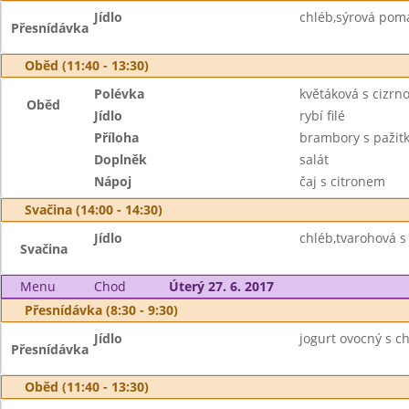
Jídlo
chléb,sýrová poma
Přesnídávka
Oběd (11:40 - 13:30)
Polévka
květáková s cizrn
Oběd
Jídlo
rybí filé
Příloha
brambory s pažit
Doplněk
salát
Nápoj
čaj s citronem
Svačina (14:00 - 14:30)
Jídlo
chléb,tvarohová s 
Svačina
Menu
Chod
Úterý 27. 6. 2017
Přesnídávka (8:30 - 9:30)
Jídlo
jogurt ovocný s ch
Přesnídávka
Oběd (11:40 - 13:30)