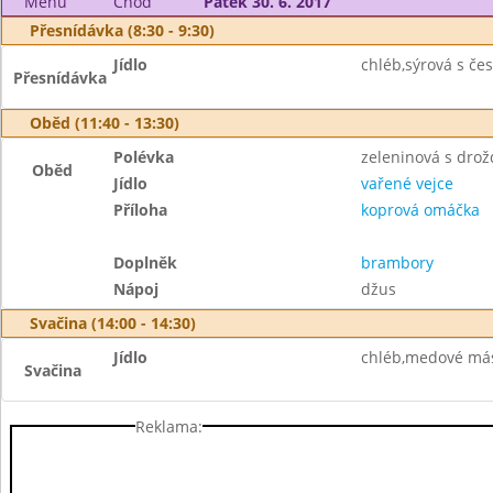
Menu
Chod
Pátek 30. 6. 2017
Přesnídávka (8:30 - 9:30)
Jídlo
chléb,sýrová s če
Přesnídávka
Oběd (11:40 - 13:30)
Polévka
zeleninová s drož
Oběd
Jídlo
vařené vejce
Příloha
koprová omáčka
Doplněk
brambory
Nápoj
džus
Svačina (14:00 - 14:30)
Jídlo
chléb,medové más
Svačina
Reklama: