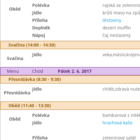
Polévka
rajská se zelenin
Oběd
Jídlo
krůtí maso na způ
Příloha
těstoviny
Doplněk
dezert muffin
Nápoj
čaj neslazený
Svačina (14:00 - 14:30)
Jídlo
veka,máslo,krájen
Svačina
Menu
Chod
Pátek 2. 6. 2017
Přesnídávka (8:30 - 9:30)
Jídlo
chléb,zdravá nutel
Přesnídávka
Oběd (11:40 - 13:30)
Polévka
bamborová s mlé
Oběd
Jídlo
hrachová kaše
Příloha
zeleninový salát