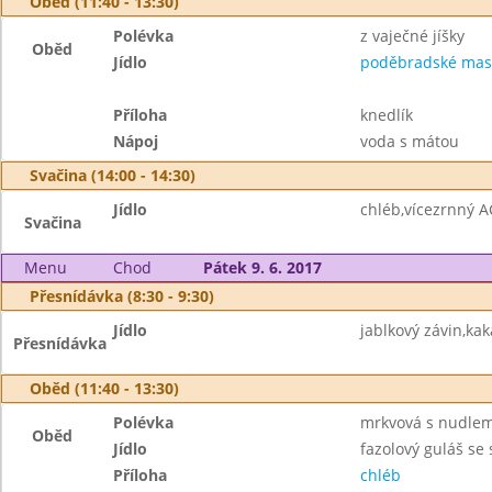
Oběd (11:40 - 13:30)
Polévka
z vaječné jíšky
Oběd
Jídlo
poděbradské mas
Příloha
knedlík
Nápoj
voda s mátou
Svačina (14:00 - 14:30)
Jídlo
chléb,vícezrnný A
Svačina
Menu
Chod
Pátek 9. 6. 2017
Přesnídávka (8:30 - 9:30)
Jídlo
jablkový závin,kak
Přesnídávka
Oběd (11:40 - 13:30)
Polévka
mrkvová s nudlem
Oběd
Jídlo
fazolový guláš s
Příloha
chléb