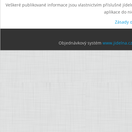
Veškeré publikované informace jsou vlastnictvím příslušné jídel
aplikace do n
Zásady 
Objednávkový systém
www.jidelna.c