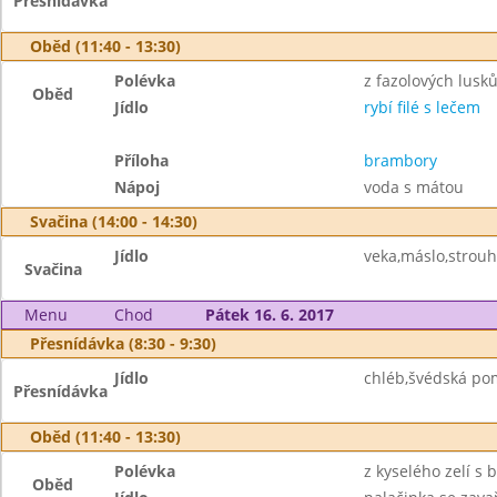
Přesnídávka
Oběd (11:40 - 13:30)
Polévka
z fazolových lusk
Oběd
Jídlo
rybí filé s lečem
Příloha
brambory
Nápoj
voda s mátou
Svačina (14:00 - 14:30)
Jídlo
veka,máslo,strouh
Svačina
Menu
Chod
Pátek 16. 6. 2017
Přesnídávka (8:30 - 9:30)
Jídlo
chléb,švédská pom
Přesnídávka
Oběd (11:40 - 13:30)
Polévka
z kyselého zelí s
Oběd