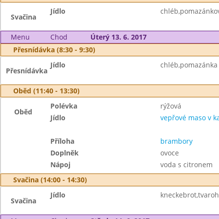
Jídlo
chléb,pomazánkov
Svačina
Menu
Chod
Úterý 13. 6. 2017
Přesnídávka (8:30 - 9:30)
Jídlo
chléb,pomazánka z
Přesnídávka
Oběd (11:40 - 13:30)
Polévka
rýžová
Oběd
Jídlo
vepřové maso v k
Příloha
brambory
Doplněk
ovoce
Nápoj
voda s citronem
Svačina (14:00 - 14:30)
Jídlo
kneckebrot,tvaro
Svačina