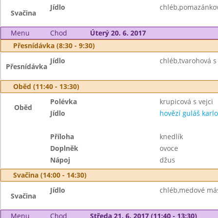
Jídlo
chléb,pomazánkov
Svačina
Menu
Chod
Úterý 20. 6. 2017
Přesnídávka (8:30 - 9:30)
Jídlo
chléb,tvarohová s 
Přesnídávka
Oběd (11:40 - 13:30)
Polévka
krupicová s vejci
Oběd
Jídlo
hovězí guláš karl
Příloha
knedlík
Doplněk
ovoce
Nápoj
džus
Svačina (14:00 - 14:30)
Jídlo
chléb,medové másl
Svačina
Menu
Chod
Středa 21. 6. 2017 (11:40 - 13:30)