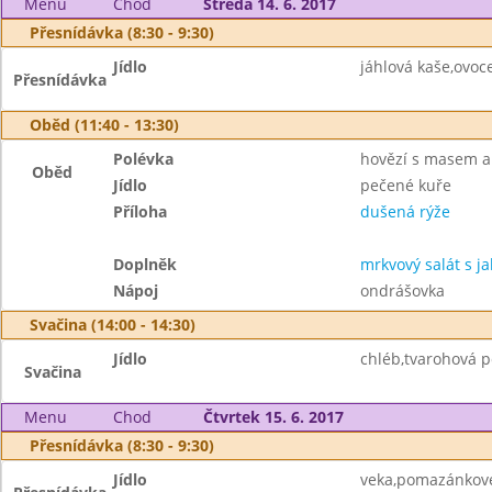
Menu
Chod
Středa 14. 6. 2017
Přesnídávka (8:30 - 9:30)
Jídlo
jáhlová kaše,ovoc
Přesnídávka
Oběd (11:40 - 13:30)
Polévka
hovězí s masem 
Oběd
Jídlo
pečené kuře
Příloha
dušená rýže
Doplněk
mrkvový salát s ja
Nápoj
ondrášovka
Svačina (14:00 - 14:30)
Jídlo
chléb,tvarohová p
Svačina
Menu
Chod
Čtvrtek 15. 6. 2017
Přesnídávka (8:30 - 9:30)
Jídlo
veka,pomazánkové