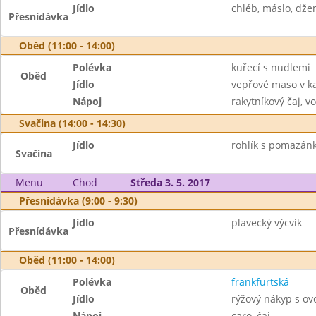
Jídlo
chléb, máslo, dže
Přesnídávka
Oběd (11:00 - 14:00)
Polévka
kuřecí s nudlemi
Oběd
Jídlo
vepřové maso v k
Nápoj
rakytníkový čaj, v
Svačina (14:00 - 14:30)
Jídlo
rohlík s pomazán
Svačina
Menu
Chod
Středa 3. 5. 2017
Přesnídávka (9:00 - 9:30)
Jídlo
plavecký výcvik
Přesnídávka
Oběd (11:00 - 14:00)
Polévka
frankfurtská
Oběd
Jídlo
rýžový nákyp s o
Nápoj
caro, čaj