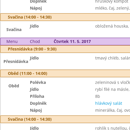
Doplněk
hruškový kompot
Nápoj
mléko, čaj, zelený
Svačina (14:00 - 14:30)
Jídlo
obložená houska, r
Svačina
Menu
Chod
Čtvrtek 11. 5. 2017
Přesnídávka (9:00 - 9:30)
Jídlo
tmavý chléb, salá
Přesnídávka
Oběd (11:00 - 14:00)
Polévka
zeleninová s vloč
Oběd
Jídlo
rybí filé na másl
Příloha
8b
Doplněk
hlávkový salát
Nápoj
minerálka, čaj, o
Svačina (14:00 - 14:30)
Jídlo
rohlík s nutellou, 