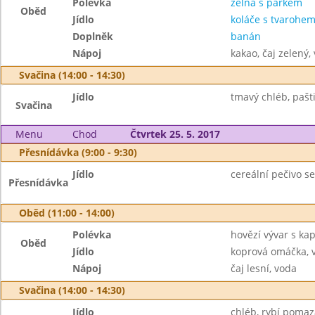
Polévka
zelná s párkem
Oběd
Jídlo
koláče s tvarohe
Doplněk
banán
Nápoj
kakao, čaj zelený,
Svačina (14:00 - 14:30)
Jídlo
tmavý chléb, paštik
Svačina
Menu
Chod
Čtvrtek 25. 5. 2017
Přesnídávka (9:00 - 9:30)
Jídlo
cereální pečivo se
Přesnídávka
Oběd (11:00 - 14:00)
Polévka
hovězí vývar s ka
Oběd
Jídlo
koprová omáčka, 
Nápoj
čaj lesní, voda
Svačina (14:00 - 14:30)
Jídlo
chléb, rybí pomaz