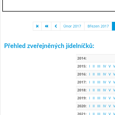
Únor 2017
Březen 2017
Přehled zveřejněných jídelníčků:
2014:
2015:
I
II
III
IV
V
V
2016:
I
II
III
IV
V
V
2017:
I
II
III
IV
V
V
2018:
I
II
III
IV
V
V
2019:
I
II
III
IV
V
V
2020:
I
II
III
IV
V
V
2021:
I
II
III
IV
V
V