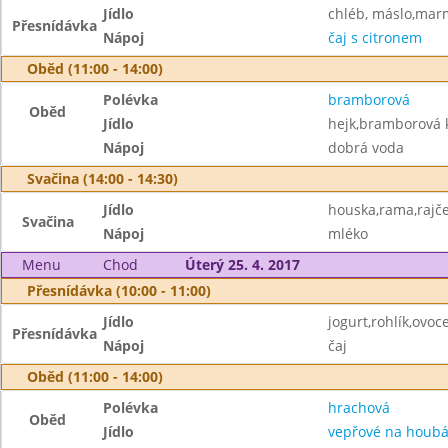
Jídlo
chléb, máslo,mar
Přesnídávka
Nápoj
čaj s citronem
Oběd (11:00 - 14:00)
Polévka
bramborová
Oběd
Jídlo
hejk,bramborová 
Nápoj
dobrá voda
Svačina (14:00 - 14:30)
Jídlo
houska,rama,rajč
Svačina
Nápoj
mléko
Menu
Chod
Úterý 25. 4. 2017
Přesnídávka (10:00 - 11:00)
Jídlo
jogurt,rohlík,ovoc
Přesnídávka
Nápoj
čaj
Oběd (11:00 - 14:00)
Polévka
hrachová
Oběd
Jídlo
vepřové na houb