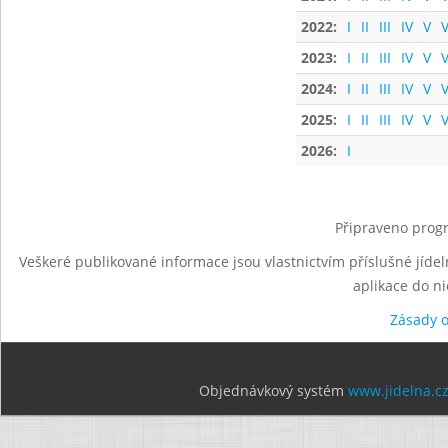
2022:
I
II
III
IV
V
V
2023:
I
II
III
IV
V
V
2024:
I
II
III
IV
V
V
2025:
I
II
III
IV
V
V
2026:
I
Připraveno progr
Veškeré publikované informace jsou vlastnictvím příslušné jídel
aplikace do n
Zásady 
Objednávkový systém
www.jidelna.c