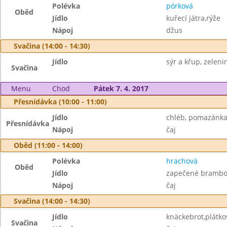
Polévka
pórková
Oběd
Jídlo
kuřecí játra,rýže
Nápoj
džus
Svačina (14:00 - 14:30)
Jídlo
sýr a křup, zelen
Svačina
Menu
Chod
Pátek 7. 4. 2017
Přesnídávka (10:00 - 11:00)
Jídlo
chléb, pomazánka 
Přesnídávka
Nápoj
čaj
Oběd (11:00 - 14:00)
Polévka
hrachová
Oběd
Jídlo
zapečené brambor
Nápoj
čaj
Svačina (14:00 - 14:30)
Jídlo
knäckebrot,plátkov
Svačina