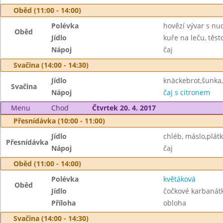
Oběd (11:00 - 14:00)
Polévka
hovězí vývar s nu
Oběd
Jídlo
kuře na leču, těst
Nápoj
čaj
Svačina (14:00 - 14:30)
Jídlo
knäckebrot,šunka,
Svačina
Nápoj
čaj s citronem
Menu
Chod
Čtvrtek 20. 4. 2017
Přesnídávka (10:00 - 11:00)
Jídlo
chléb, máslo,plátk
Přesnídávka
Nápoj
čaj
Oběd (11:00 - 14:00)
Polévka
květáková
Oběd
Jídlo
čočkové karbanát
Příloha
obloha
Svačina (14:00 - 14:30)