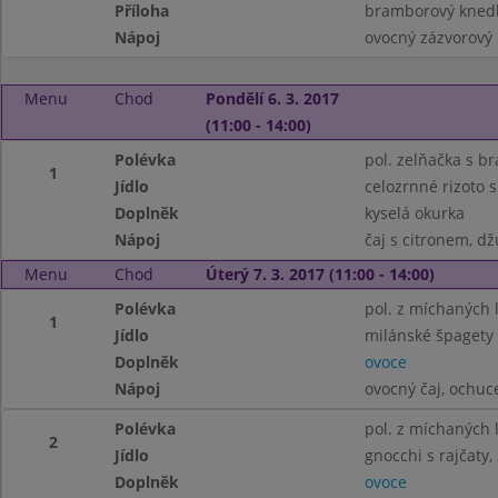
Příloha
bramborový knedl
Nápoj
ovocný zázvorový č
Menu
Chod
Pondělí 6. 3. 2017
(11:00 - 14:00)
Polévka
pol. zelňačka s 
1
Jídlo
celozrnné rizoto 
Doplněk
kyselá okurka
Nápoj
čaj s citronem, dž
Menu
Chod
Úterý 7. 3. 2017 (11:00 - 14:00)
Polévka
pol. z míchaných 
1
Jídlo
milánské špagety
Doplněk
ovoce
Nápoj
ovocný čaj, ochu
Polévka
pol. z míchaných 
2
Jídlo
gnocchi s rajčaty
Doplněk
ovoce