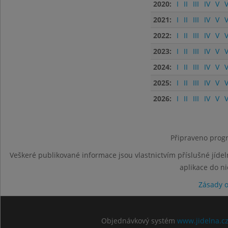
2020:
I
II
III
IV
V
V
2021:
I
II
III
IV
V
V
2022:
I
II
III
IV
V
V
2023:
I
II
III
IV
V
V
2024:
I
II
III
IV
V
V
2025:
I
II
III
IV
V
V
2026:
I
II
III
IV
V
V
Připraveno progr
Veškeré publikované informace jsou vlastnictvím příslušné jídel
aplikace do n
Zásady 
Objednávkový systém
www.jidelna.c