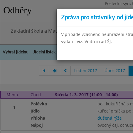
Poslední sync
Odběry
Pondělí 27.7.2
Zpráva pro strávníky od jíd
Omezení obje
Základní škola a Mateřská škola, Praha 4, Ohradní 49
V případě včasného neuhrazení str
vydán - viz. Vnitřní řád ŠJ.
Vybrat jídelnu
Jídelní lístek
Historie
Kontakty a informace
Doch
Leden 2017
Únor 2017
Menu
Chod
Středa 1. 3. 2017 (11:00 - 14:00)
Polévka
pol. kukuřičná s 
1
Jídlo
kuřecí prsíčka po 
Příloha
dušená rýže
Nápoj
ovocný čaj, ochu