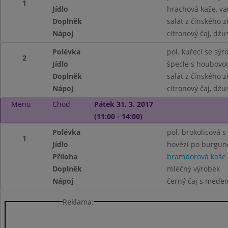
1
Jídlo
hrachová kaše, v
Doplněk
salát z čínského z
Nápoj
citronový čaj, džu
Polévka
pol. kuřecí se sý
2
Jídlo
špecle s houbovo
Doplněk
salát z čínského z
Nápoj
citronový čaj, džu
Menu
Chod
Pátek 31. 3. 2017
(11:00 - 14:00)
Polévka
pol. brokolicová s 
1
Jídlo
hovězí po burgun
Příloha
bramborová kaše
Doplněk
mléčný výrobek
Nápoj
černý čaj s medem
Reklama: