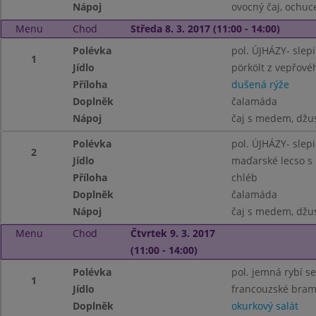
Nápoj
ovocný čaj, ochu
Menu
Chod
Středa 8. 3. 2017 (11:00 - 14:00)
Polévka
pol. ÚJHÁZY- slep
1
Jídlo
pörkölt z vepřov
Příloha
dušená rýže
Doplněk
čalamáda
Nápoj
čaj s medem, džu
Polévka
pol. ÚJHÁZY- slep
2
Jídlo
maďarské lecso s 
Příloha
chléb
Doplněk
čalamáda
Nápoj
čaj s medem, džu
Menu
Chod
Čtvrtek 9. 3. 2017
(11:00 - 14:00)
Polévka
pol. jemná rybí s
1
Jídlo
francouzské bra
Doplněk
okurkový salát