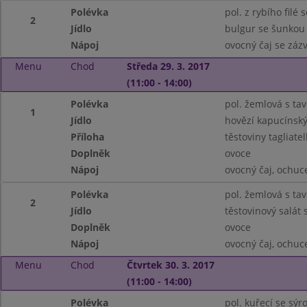
Polévka
pol. z rybího filé
2
Jídlo
bulgur se šunkou
Nápoj
ovocný čaj se záz
Menu
Chod
Středa 29. 3. 2017
(11:00 - 14:00)
Polévka
pol. žemlová s t
1
Jídlo
hovězí kapucínský
Příloha
těstoviny tagliatel
Doplněk
ovoce
Nápoj
ovocný čaj, ochu
Polévka
pol. žemlová s t
2
Jídlo
těstovinový salát 
Doplněk
ovoce
Nápoj
ovocný čaj, ochu
Menu
Chod
Čtvrtek 30. 3. 2017
(11:00 - 14:00)
Polévka
pol. kuřecí se sý