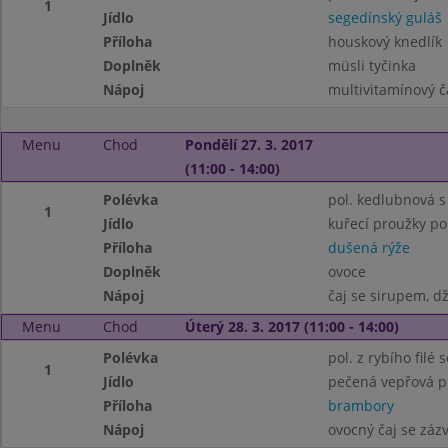
1
Jídlo
segedínský guláš
Příloha
houskový knedlík
Doplněk
müsli tyčinka
Nápoj
multivitamínový č
Menu
Chod
Pondělí 27. 3. 2017
(11:00 - 14:00)
Polévka
pol. kedlubnová 
1
Jídlo
kuřecí proužky po
Příloha
dušená rýže
Doplněk
ovoce
Nápoj
čaj se sirupem, d
Menu
Chod
Úterý 28. 3. 2017 (11:00 - 14:00)
Polévka
pol. z rybího filé
1
Jídlo
pečená vepřová p
Příloha
brambory
Nápoj
ovocný čaj se záz