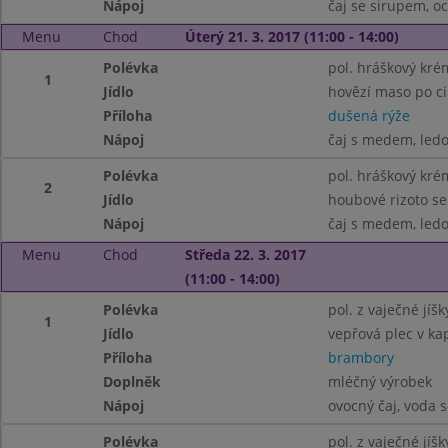
Nápoj
čaj se sirupem, 
Menu
Chod
Úterý 21. 3. 2017 (11:00 - 14:00)
Polévka
pol. hráškový kré
1
Jídlo
hovězí maso po c
Příloha
dušená rýže
Nápoj
čaj s medem, ledo
Polévka
pol. hráškový kré
2
Jídlo
houbové rizoto se
Nápoj
čaj s medem, ledo
Menu
Chod
Středa 22. 3. 2017
(11:00 - 14:00)
Polévka
pol. z vaječné jíšk
1
Jídlo
vepřová plec v ka
Příloha
brambory
Doplněk
mléčný výrobek
Nápoj
ovocný čaj, voda 
Polévka
pol. z vaječné jíšk