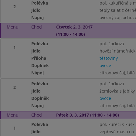
Polévka
pol. kukuřičná s 
2
Jídlo
teplý salát z čern
Nápoj
ovocný čaj, ochu
Menu
Chod
Čtvrtek 2. 3. 2017
(11:00 - 14:00)
Polévka
pol. čočková
1
Jídlo
hovězí námořnick
Příloha
těstoviny
Doplněk
ovoce
Nápoj
citronový čaj, bílá
Polévka
pol. čočková
2
Jídlo
žemlovka s jablky
Doplněk
ovoce
Nápoj
citronový čaj, bílá
Menu
Chod
Pátek 3. 3. 2017 (11:00 - 14:00)
Polévka
pol. kuřecí s kus
1
Jídlo
vepřové maso na 