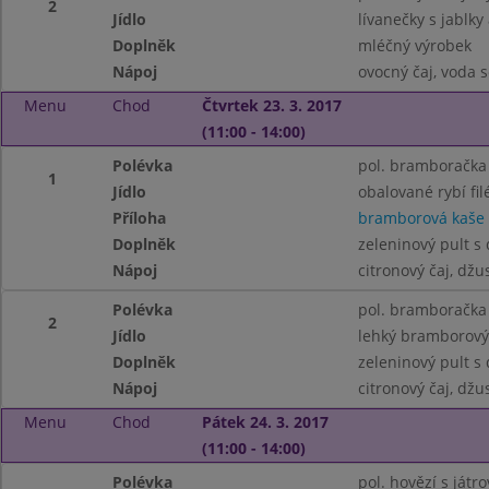
2
Jídlo
lívanečky s jablky 
Doplněk
mléčný výrobek
Nápoj
ovocný čaj, voda 
Menu
Chod
Čtvrtek 23. 3. 2017
(11:00 - 14:00)
Polévka
pol. bramboračka
1
Jídlo
obalované rybí fil
Příloha
bramborová kaše
Doplněk
zeleninový pult s
Nápoj
citronový čaj, džu
Polévka
pol. bramboračka
2
Jídlo
lehký bramborový 
Doplněk
zeleninový pult s
Nápoj
citronový čaj, džu
Menu
Chod
Pátek 24. 3. 2017
(11:00 - 14:00)
Polévka
pol. hovězí s játr