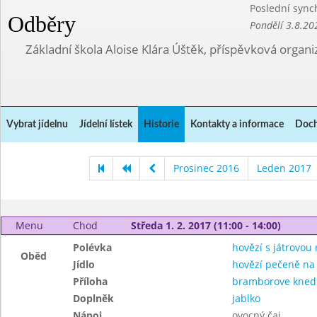
Poslední sync
Odběry
Pondělí 3.8.20
Základní škola Aloise Klára Úštěk, příspěvková organi
Vybrat jídelnu
Jídelní lístek
Historie
Kontakty a informace
Doch
Prosinec 2016
Leden 2017
Menu
Chod
Středa 1. 2. 2017 (11:00 - 14:00)
Polévka
hovězí s játrovou r
Oběd
Jídlo
hovězí pečeně na
Příloha
bramborove knedli
Doplněk
jablko
Nápoj
ovocný čaj