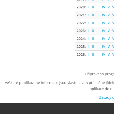
2020:
I
II
III
IV
V
V
2021:
I
II
III
IV
V
V
2022:
I
II
III
IV
V
V
2023:
I
II
III
IV
V
V
2024:
I
II
III
IV
V
V
2025:
I
II
III
IV
V
V
2026:
I
II
III
IV
V
V
Připraveno progr
Veškeré publikované informace jsou vlastnictvím příslušné jídel
aplikace do n
Zásady 