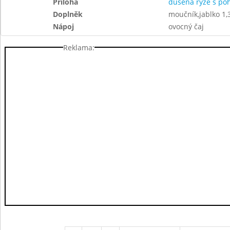
Příloha
dušená rýže s po
Doplněk
moučník,jablko 1,
Nápoj
ovocný čaj
Reklama: