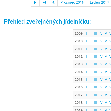
Prosinec 2016
Leden 2017
Přehled zveřejněných jídelníčků:
2009:
I
II
III
IV
V
V
2010:
I
II
III
IV
V
V
2011:
I
II
III
IV
V
V
2012:
I
II
III
IV
V
V
2013:
I
II
III
IV
V
V
2014:
I
II
III
IV
V
V
2015:
I
II
III
IV
V
V
2016:
I
II
III
IV
V
V
2017:
I
II
III
IV
V
V
2018:
I
II
III
IV
V
V
2019:
I
II
III
IV
V
V