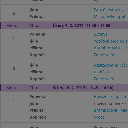
Jídlo
Zapeč.těstoviny 
2
Příloha
Míchaný kompot
Menu
Chod
Úterý 7. 2. 2017 (11:45 - 14:00)
Polévka
Dýňová
1
Jídlo
Vepřová plec po s
Příloha
Bramborová kaše
Doplněk
Zelný salát
Jídlo
Nastavovaná kaše
2
Příloha
Klobása
Doplněk
Zelný salát
Menu
Chod
Středa 8. 2. 2017 (11:45 - 14:00)
Polévka
Hovězí s krupic.n
1
Jídlo
Hovězí na divoko
Příloha
Bramborové knedl
Doplněk
ovoce
Jídlo
Pórek s vejci