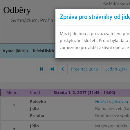
Poslední sync
Odběry
Úterý 12.5.202
Zpráva pro strávníky od jíd
Gymnázium, Praha 4, Budějovická 680
Mezi jídelnou a provozovatelem por
poskytování služeb. Proto byla dat
zamezeno provádět aktivní operace (
Vybrat jídelnu
Jídelní lístek
Historie
Kontakty a informace
Doch
Prosinec 2016
Leden 2017
Menu
Chod
Středa 1. 2. 2017 (11:45 - 14:00)
Polévka
Hovězí s játrovou 
1
Jídlo
Bulharské zelí (ku
Příloha
Bramborové špalí
Jídlo
Mrkev po indicku
2