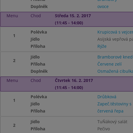
Doplněk
ovoce
Menu
Chod
Středa 15. 2. 2017
(11:45 - 14:00)
Polévka
Krupicová s vejc
1
Jídlo
Asijská vepřová p
Příloha
Rýže
Jídlo
Bramborové knedl
2
Příloha
Červene zelí
Doplněk
Osmažená cibulk
Menu
Chod
Čtvrtek 16. 2. 2017
(11:45 - 14:00)
Polévka
Drůbková
1
Jídlo
Zapeč.těstoviny 
Příloha
červená řepa
Jídlo
TuŇákový salát
2
Příloha
Pečivo