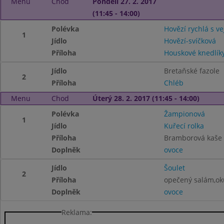
Menu
Chod
Pondělí 27. 2. 2017
(11:45 - 14:00)
Polévka
Hovězí rychlá s v
1
Jídlo
Hovězí-svíčková
Příloha
Houskové knedlík
Jídlo
Bretaňské fazole
2
Příloha
Chléb
Menu
Chod
Úterý 28. 2. 2017 (11:45 - 14:00)
Polévka
Žampionová
1
Jídlo
Kuřecí rolka
Příloha
Bramborová kaše 
Doplněk
ovoce
Jídlo
Šoulet
2
Příloha
opečený salám,ok
Doplněk
ovoce
Reklama: