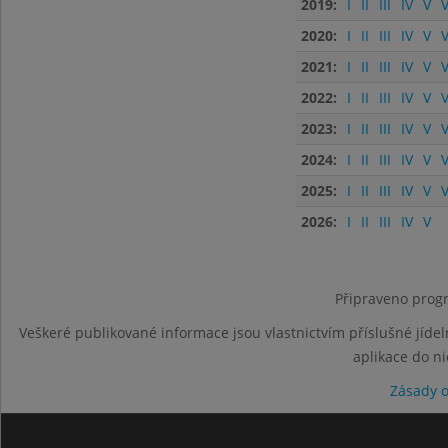
2019:
I
II
III
IV
V
V
2020:
I
II
III
IV
V
V
2021:
I
II
III
IV
V
V
2022:
I
II
III
IV
V
V
2023:
I
II
III
IV
V
V
2024:
I
II
III
IV
V
V
2025:
I
II
III
IV
V
V
2026:
I
II
III
IV
V
Připraveno progr
Veškeré publikované informace jsou vlastnictvím příslušné jídel
aplikace do n
Zásady 