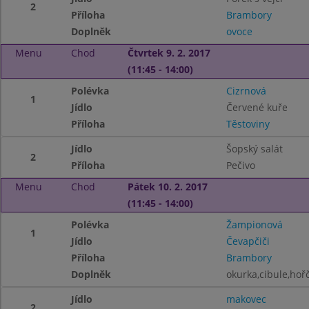
2
Příloha
Brambory
Doplněk
ovoce
Menu
Chod
Čtvrtek 9. 2. 2017
(11:45 - 14:00)
Polévka
Cizrnová
1
Jídlo
Červené kuře
Příloha
Těstoviny
Jídlo
Šopský salát
2
Příloha
Pečivo
Menu
Chod
Pátek 10. 2. 2017
(11:45 - 14:00)
Polévka
Žampionová
1
Jídlo
Čevapčiči
Příloha
Brambory
Doplněk
okurka,cibule,hoř
Jídlo
makovec
2