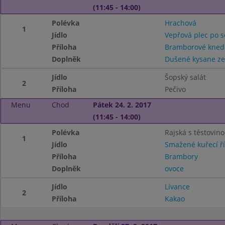
(11:45 - 14:00)
Polévka
Hrachová
1
Jídlo
Vepřová plec po s
Příloha
Bramborové knedl
Doplněk
Dušené kysane ze
Jídlo
Šopský salát
2
Příloha
Pečivo
Menu
Chod
Pátek 24. 2. 2017
(11:45 - 14:00)
Polévka
Rajská s těstovin
1
Jídlo
Smažené kuřecí ří
Příloha
Brambory
Doplněk
ovoce
Jídlo
Lívance
2
Příloha
Kakao