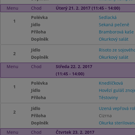
Menu
Chod
Úterý 21. 2. 2017 (11:45 - 14:00)
Polévka
Sedlacká
1
Jídlo
Sekaná pečeně
Příloha
Bramborová kaše
Doplněk
Okurkový salát
Jídlo
Risoto ze sojovéh
2
Doplněk
Okurkový salát
Menu
Chod
Středa 22. 2. 2017
(11:45 - 14:00)
Polévka
Knedlíčková
1
Jídlo
Hovězí guláš zno
Příloha
Těstoviny
Jídlo
Uzená vepřová ro
2
Příloha
Cizrna
Doplněk
Okurka sterilovan
Menu
Chod
Čtvrtek 23. 2. 2017