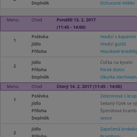
Doplněk
Ochucené mléko
Menu
Chod
Pondělí 13. 2. 2017
(11:45 - 14:00)
Polévka
Hovězí s kapáním
1
Jídlo
Hovězí guláš
Příloha
Houskové knedlík
Jídlo
Čočka na kyselo
2
Příloha
Párek dietni
Doplněk
Okurka sterilovan
Menu
Chod
Úterý 14. 2. 2017 (11:45 - 14:00)
Polévka
Zeleninová s kru
1
Jídlo
Sekaný řízek se s
Příloha
Špenátová bramb
Doplněk
ovoce
Jídlo
Zapečená brokoli
2
Příloha
Brambory