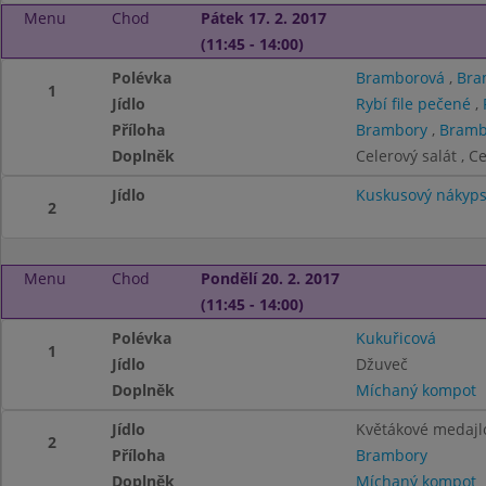
Menu
Chod
Pátek 17. 2. 2017
(11:45 - 14:00)
Polévka
Bramborová
,
Bra
1
Jídlo
Rybí file pečené
,
Příloha
Brambory
,
Bramb
Doplněk
Celerový salát , C
Jídlo
Kuskusový nákyps
2
Menu
Chod
Pondělí 20. 2. 2017
(11:45 - 14:00)
Polévka
Kukuřicová
1
Jídlo
Džuveč
Doplněk
Míchaný kompot
Jídlo
Květákové medajl
2
Příloha
Brambory
Doplněk
Míchaný kompot