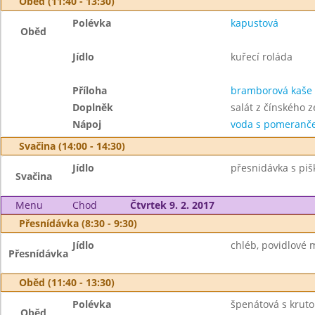
Oběd (11:40 - 13:30)
Polévka
kapustová
Oběd
Jídlo
kuřecí roláda
Příloha
bramborová kaše
Doplněk
salát z čínského ze
Nápoj
voda s pomeranče
Svačina (14:00 - 14:30)
Jídlo
přesnidávka s piš
Svačina
Menu
Chod
Čtvrtek 9. 2. 2017
Přesnídávka (8:30 - 9:30)
Jídlo
chléb, povidlové 
Přesnídávka
Oběd (11:40 - 13:30)
Polévka
špenátová s krut
Oběd