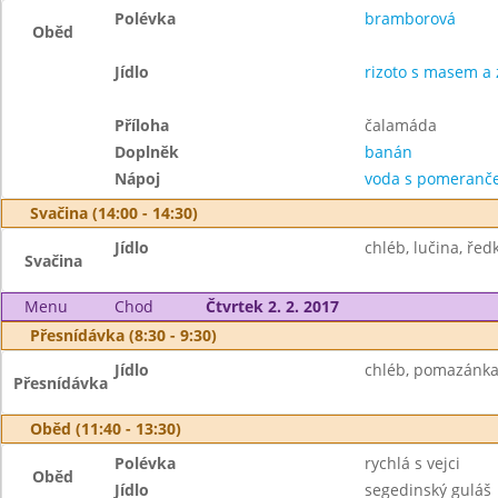
Polévka
bramborová
Oběd
Jídlo
rizoto s masem a 
Příloha
čalamáda
Doplněk
banán
Nápoj
voda s pomeranče
Svačina (14:00 - 14:30)
Jídlo
chléb, lučina, řed
Svačina
Menu
Chod
Čtvrtek 2. 2. 2017
Přesnídávka (8:30 - 9:30)
Jídlo
chléb, pomazánka 
Přesnídávka
Oběd (11:40 - 13:30)
Polévka
rychlá s vejci
Oběd
Jídlo
segedinský guláš