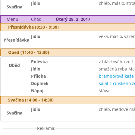
Jídlo
chléb, máslo, stro
Svačina
Menu
Chod
Úterý 28. 2. 2017
Přesnídávka (8:30 - 9:30)
Jídlo
veka, máslo, vařen
Přesnídávka
Oběd (11:40 - 13:30)
Polévka
z hlávkového zelí
Oběd
Jídlo
smažená ryba Ma
Příloha
bramborová kaše
Doplněk
salát z čínského ze
Nápoj
šťáva
Svačina (14:00 - 14:30)
Jídlo
chléb, medové más
Svačina
Reklama: