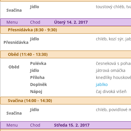
Jídlo
toustový chléb, t
Svačina
Menu
Chod
Úterý 14. 2. 2017
Přesnídávka (8:30 - 9:30)
Jídlo
chléb, kozí sýr, ja
Přesnídávka
Oběd (11:40 - 13:30)
Polévka
česneková s poh
Oběd
Jídlo
játrová omáčka
Příloha
knedlíky houskov
Doplněk
jablko
Nápoj
čaj divoká višeň
Svačina (14:00 - 14:30)
Jídlo
chléb, povidlové m
Svačina
Menu
Chod
Středa 15. 2. 2017