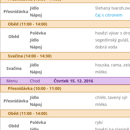
Jídlo
šlehaný tvaroh,ov
Přesnídávka
Nápoj
čaj s citronem
Oběd (11:00 - 14:00)
Polévka
hovězí vývar s d
Oběd
Jídlo
segedínský guláš,
Nápoj
dobrá voda
Svačina (14:00 - 14:30)
Jídlo
houska, rama, zel
Svačina
Nápoj
mléko
Menu
Chod
Čtvrtek 15. 12. 2016
Přesnídávka (10:00 - 11:00)
Jídlo
chléb, tavený sýr
Přesnídávka
Nápoj
mléko
Oběd (11:00 - 14:00)
Polévka
rybí
Oběd
Jídlo
hovězí na slanině,