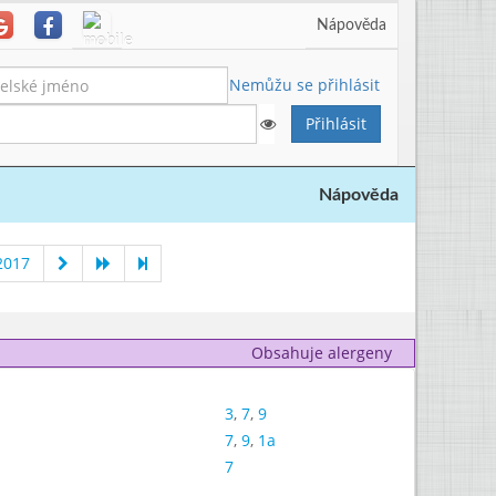
Nápověda
Nemůžu se přihlásit
Nápověda
2017
Obsahuje alergeny
3
,
7
,
9
7
,
9
,
1a
7