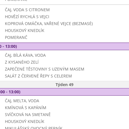
ČAJ, VODA S CITRONEM
HOVĚZÍ RYCHLÁ S VEJCI
KOPROVÁ OMÁČKA, VAŘENÉ VEJCE (BEZMASÉ)
HOUSKOVÝ KNEDLÍK
POMERANČ
0 - 13:00)
ČAJ, BÍLÁ KÁVA, VODA
Z KYSANÉHO ZELÍ
ZAPEČENÉ TĚSTOVINY S UZENÝM MASEM
SALÁT Z ČERVENÉ ŘEPY S CELEREM
Týden 49
00 - 13:00)
ČAJ, MELTA, VODA
KMÍNOVÁ S KAPÁNÍM
SVÍČKOVÁ NA SMETANĚ
HOUSKOVÝ KNEDLÍK
MIKULÁŠSKÝ OVOCNÝ PERNÍK