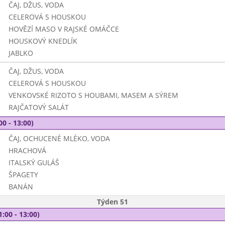
ČAJ, DŽUS, VODA
CELEROVÁ S HOUSKOU
HOVĚZÍ MASO V RAJSKÉ OMÁČCE
HOUSKOVÝ KNEDLÍK
JABLKO
ČAJ, DŽUS, VODA
CELEROVÁ S HOUSKOU
VENKOVSKÉ RIZOTO S HOUBAMI, MASEM A SÝREM
RAJČATOVÝ SALÁT
00 - 13:00)
ČAJ, OCHUCENÉ MLÉKO, VODA
HRACHOVÁ
ITALSKÝ GULÁŠ
ŠPAGETY
BANÁN
Týden 51
1:00 - 13:00)