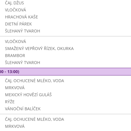
ČAJ, DŽUS
VLOČKOVÁ
HRACHOVÁ KAŠE
DIETNÍ PÁREK
ŠLEHANÝ TVAROH
VLOČKOVÁ
SMAŽENÝ VEPŘOVÝ ŘÍZEK, OKURKA
BRAMBOR
ŠLEHANÝ TVAROH
00 - 13:00)
ČAJ, OCHUCENÉ MLÉKO, VODA
MRKVOVÁ
MEXICKÝ HOVĚZÍ GULÁŠ
RÝŽE
VÁNOČNÍ BALÍČEK
ČAJ, OCHUCENÉ MLÉKO, VODA
MRKVOVÁ