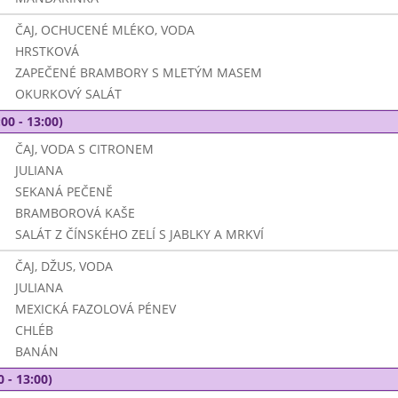
ČAJ, OCHUCENÉ MLÉKO, VODA
HRSTKOVÁ
ZAPEČENÉ BRAMBORY S MLETÝM MASEM
OKURKOVÝ SALÁT
00 - 13:00)
ČAJ, VODA S CITRONEM
JULIANA
SEKANÁ PEČENĚ
BRAMBOROVÁ KAŠE
SALÁT Z ČÍNSKÉHO ZELÍ S JABLKY A MRKVÍ
ČAJ, DŽUS, VODA
JULIANA
MEXICKÁ FAZOLOVÁ PÉNEV
CHLÉB
BANÁN
0 - 13:00)