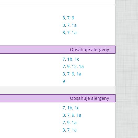
3
,
7
,
9
3
,
7
,
1a
3
,
7
,
1a
Obsahuje alergeny
7
,
1b
,
1c
7
,
9
,
12
,
1a
3
,
7
,
9
,
1a
9
Obsahuje alergeny
7
,
1b
,
1c
3
,
7
,
9
,
1a
7
,
9
,
1a
3
,
7
,
1a