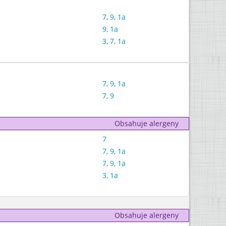
7
,
9
,
1a
9
,
1a
3
,
7
,
1a
7
,
9
,
1a
7
,
9
Obsahuje alergeny
7
7
,
9
,
1a
7
,
9
,
1a
3
,
1a
Obsahuje alergeny