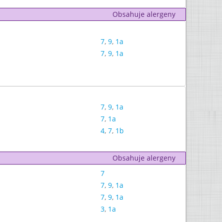
Obsahuje alergeny
7
,
9
,
1a
7
,
9
,
1a
7
,
9
,
1a
7
,
1a
4
,
7
,
1b
Obsahuje alergeny
7
7
,
9
,
1a
7
,
9
,
1a
3
,
1a