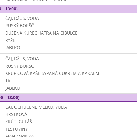
 - 13:00)
ČAJ, DŽUS, VODA
RUSKÝ BORŠČ
DUŠENÁ KUŘECÍ JÁTRA NA CIBULCE
RÝŽE
JABLKO
ČAJ, DŽUS, VODA
RUSKÝ BORŠČ
KRUPICOVÁ KAŠE SYPANÁ CUKREM A KAKAEM
1b
JABLKO
0 - 13:00)
ČAJ, OCHUCENÉ MLÉKO, VODA
HRSTKOVÁ
KRŮTÍ GULÁŠ
TĚSTOVINY
MANDARINKA