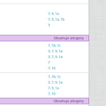
7
,
9
,
1a
7
,
9
,
1a
,
1b
3
Obsahuje alergeny
7
,
1b
,
1c
3
,
7
,
9
,
1a
3
,
7
,
9
,
1a
7
7
,
10
7
,
1b
,
1c
3
,
7
,
9
,
1a
7
,
9
,
1a
7
,
10
Obsahuje alergeny