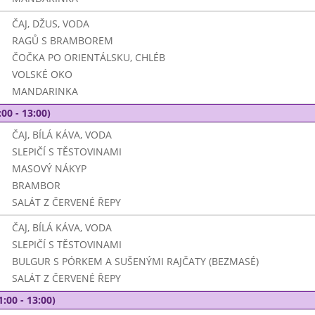
ČAJ, DŽUS, VODA
RAGŮ S BRAMBOREM
ČOČKA PO ORIENTÁLSKU, CHLÉB
VOLSKÉ OKO
MANDARINKA
00 - 13:00)
ČAJ, BÍLÁ KÁVA, VODA
SLEPIČÍ S TĚSTOVINAMI
MASOVÝ NÁKYP
BRAMBOR
SALÁT Z ČERVENÉ ŘEPY
ČAJ, BÍLÁ KÁVA, VODA
SLEPIČÍ S TĚSTOVINAMI
BULGUR S PÓRKEM A SUŠENÝMI RAJČATY (BEZMASÉ)
SALÁT Z ČERVENÉ ŘEPY
1:00 - 13:00)