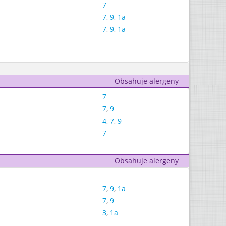
7
7
,
9
,
1a
7
,
9
,
1a
Obsahuje alergeny
7
7
,
9
4
,
7
,
9
7
Obsahuje alergeny
7
,
9
,
1a
7
,
9
3
,
1a