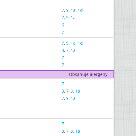
7
,
9
,
1a
,
1d
7
,
9
,
1a
6
7
7
,
9
,
1a
,
1d
3
,
7
,
1a
7
7
Obsahuje alergeny
7
3
,
7
,
9
,
1a
7
,
9
,
1a
7
3
,
7
,
9
,
1a