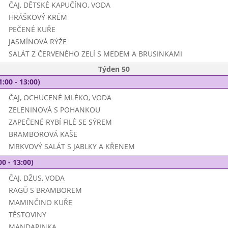
ČAJ, DĚTSKÉ KAPUČÍNO, VODA
HRÁŠKOVÝ KRÉM
PEČENÉ KUŘE
JASMÍNOVÁ RÝŽE
SALÁT Z ČERVENÉHO ZELÍ S MEDEM A BRUSINKAMI
Týden 50
1:00 - 13:00)
ČAJ, OCHUCENÉ MLÉKO, VODA
ZELENINOVÁ S POHANKOU
ZAPEČENÉ RYBÍ FILÉ SE SÝREM
BRAMBOROVÁ KAŠE
MRKVOVÝ SALÁT S JABLKY A KŘENEM
00 - 13:00)
ČAJ, DŽUS, VODA
RAGŮ S BRAMBOREM
MAMINČINO KUŘE
TĚSTOVINY
MANDARINKA