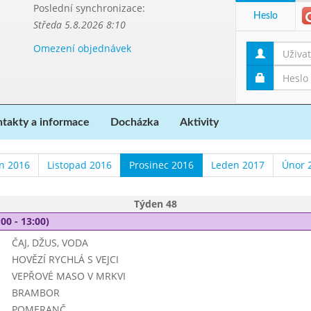
Poslední synchronizace:
Heslo
Středa 5.8.2026 8:10
Omezení objednávek
takty a informace
Docházka
Aktivity
en 2016
Listopad 2016
Prosinec 2016
Leden 2017
Únor 
Týden 48
00 - 13:00)
ČAJ, DŽUS, VODA
HOVĚZÍ RYCHLÁ S VEJCI
VEPŘOVÉ MASO V MRKVI
BRAMBOR
POMERANČ