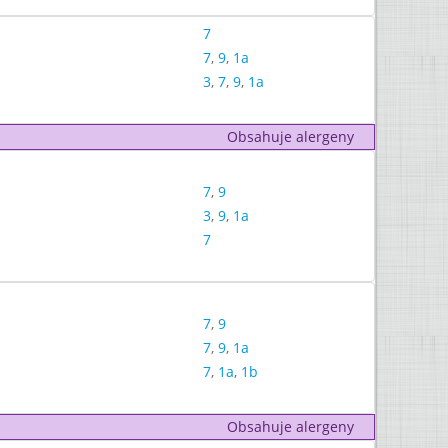
7
7
,
9
,
1a
3
,
7
,
9
,
1a
Obsahuje alergeny
7
,
9
3
,
9
,
1a
7
7
,
9
7
,
9
,
1a
7
,
1a
,
1b
Obsahuje alergeny