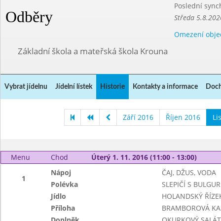
Poslední sync
Odběry
Středa 5.8.202
Omezení obje
Základní škola a mateřská škola Krouna
Vybrat jídelnu
Jídelní lístek
Historie
Kontakty a informace
Doch
Září 2016
Říjen 2016
Li
Menu
Chod
Úterý 1. 11. 2016 (11:00 - 13:00)
Nápoj
ČAJ, DŽUS, VODA
1
Polévka
SLEPIČÍ S BULGU
Jídlo
HOLANDSKÝ ŘÍZE
Příloha
BRAMBOROVÁ KA
Doplněk
OKURKOVÝ SALÁT