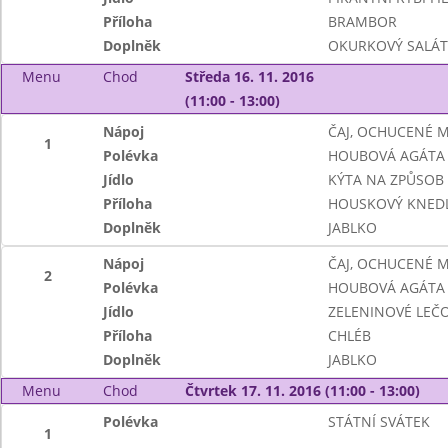
Příloha
BRAMBOR
Doplněk
OKURKOVÝ SALÁT
Menu
Chod
Středa 16. 11. 2016
(11:00 - 13:00)
Nápoj
ČAJ, OCHUCENÉ 
1
Polévka
HOUBOVÁ AGÁTA
Jídlo
KÝTA NA ZPŮSOB 
Příloha
HOUSKOVÝ KNEDL
Doplněk
JABLKO
Nápoj
ČAJ, OCHUCENÉ 
2
Polévka
HOUBOVÁ AGÁTA
Jídlo
ZELENINOVÉ LEČO 
Příloha
CHLÉB
Doplněk
JABLKO
Menu
Chod
Čtvrtek 17. 11. 2016 (11:00 - 13:00)
Polévka
STÁTNÍ SVÁTEK
1