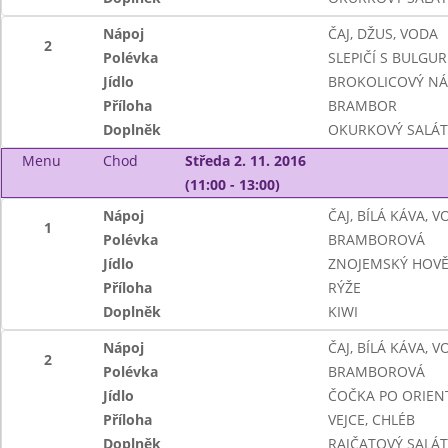
Nápoj
ČAJ, DŽUS, VODA
2
Polévka
SLEPIČÍ S BULGU
Jídlo
BROKOLICOVÝ NÁ
Příloha
BRAMBOR
Doplněk
OKURKOVÝ SALÁT
Menu
Chod
Středa 2. 11. 2016
(11:00 - 13:00)
Nápoj
ČAJ, BÍLÁ KÁVA, 
1
Polévka
BRAMBOROVÁ
Jídlo
ZNOJEMSKÝ HOVĚ
Příloha
RÝŽE
Doplněk
KIWI
Nápoj
ČAJ, BÍLÁ KÁVA, 
2
Polévka
BRAMBOROVÁ
Jídlo
ČOČKA PO ORIEN
Příloha
VEJCE, CHLÉB
Doplněk
RAJČATOVÝ SALÁT