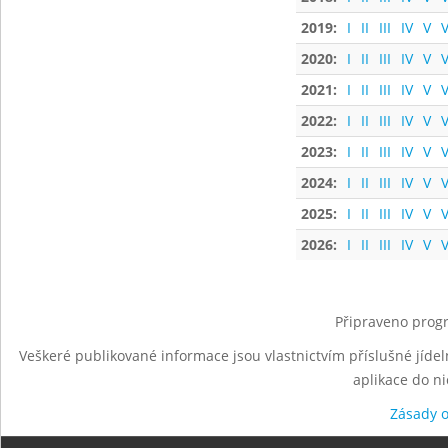
2019:
I
II
III
IV
V
V
2020:
I
II
III
IV
V
V
2021:
I
II
III
IV
V
V
2022:
I
II
III
IV
V
V
2023:
I
II
III
IV
V
V
2024:
I
II
III
IV
V
V
2025:
I
II
III
IV
V
V
2026:
I
II
III
IV
V
V
Připraveno progr
Veškeré publikované informace jsou vlastnictvím příslušné jídel
aplikace do n
Zásady 