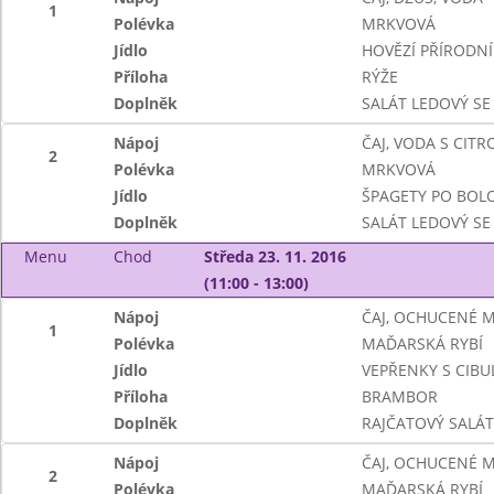
1
Polévka
MRKVOVÁ
Jídlo
HOVĚZÍ PŘÍRODN
Příloha
RÝŽE
Doplněk
SALÁT LEDOVÝ SE
Nápoj
ČAJ, VODA S CIT
2
Polévka
MRKVOVÁ
Jídlo
ŠPAGETY PO BOL
Doplněk
SALÁT LEDOVÝ SE
Menu
Chod
Středa 23. 11. 2016
(11:00 - 13:00)
Nápoj
ČAJ, OCHUCENÉ 
1
Polévka
MAĎARSKÁ RYBÍ
Jídlo
VEPŘENKY S CIBUL
Příloha
BRAMBOR
Doplněk
RAJČATOVÝ SALÁ
Nápoj
ČAJ, OCHUCENÉ 
2
Polévka
MAĎARSKÁ RYBÍ