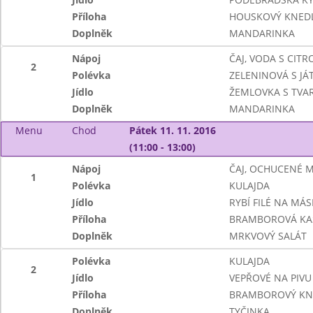
Příloha
HOUSKOVÝ KNEDL
Doplněk
MANDARINKA
Nápoj
ČAJ, VODA S CIT
2
Polévka
ZELENINOVÁ S JÁ
Jídlo
ŽEMLOVKA S TVA
Doplněk
MANDARINKA
Menu
Chod
Pátek 11. 11. 2016
(11:00 - 13:00)
Nápoj
ČAJ, OCHUCENÉ 
1
Polévka
KULAJDA
Jídlo
RYBÍ FILÉ NA MÁS
Příloha
BRAMBOROVÁ KA
Doplněk
MRKVOVÝ SALÁT
Polévka
KULAJDA
2
Jídlo
VEPŘOVÉ NA PIVU
Příloha
BRAMBOROVÝ KN
Doplněk
TYČINKA