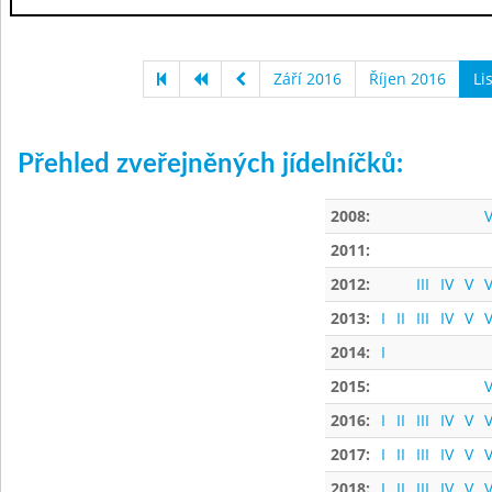
Září 2016
Říjen 2016
Li
Přehled zveřejněných jídelníčků:
2008:
V
2011:
2012:
III
IV
V
V
2013:
I
II
III
IV
V
V
2014:
I
2015:
V
2016:
I
II
III
IV
V
V
2017:
I
II
III
IV
V
V
2018:
I
II
III
IV
V
V