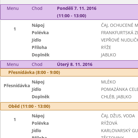
Menu
Chod
Pondělí 7. 11. 2016
(11:00 - 13:00)
Nápoj
ČAJ, OCHUCENÉ 
1
Polévka
FRANKFURTSKÁ Z
Jídlo
VEPŘOVÉ NUDLIČ
Příloha
RÝŽE
Doplněk
JABLKO
Menu
Chod
Úterý 8. 11. 2016
Přesnídávka (8:00 - 9:00)
Nápoj
MLÉKO
Přesnídávka
Jídlo
POMAZÁNKA CELE
Doplněk
CHLÉB, JABLKO
Oběd (11:00 - 13:00)
Nápoj
ČAJ, DŽUS, VODA
1
Polévka
RÝŽOVÁ
Jídlo
KARLOVARSKÝ GU
Příloha
TĚSTOVINY