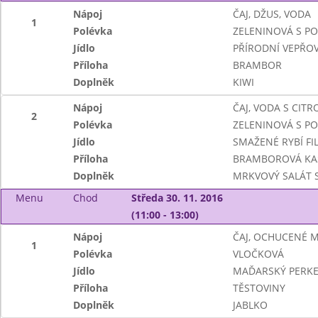
Nápoj
ČAJ, DŽUS, VODA
1
Polévka
ZELENINOVÁ S P
Jídlo
PŘÍRODNÍ VEPŘOV
Příloha
BRAMBOR
Doplněk
KIWI
Nápoj
ČAJ, VODA S CIT
2
Polévka
ZELENINOVÁ S P
Jídlo
SMAŽENÉ RYBÍ FI
Příloha
BRAMBOROVÁ KA
Doplněk
MRKVOVÝ SALÁT 
Menu
Chod
Středa 30. 11. 2016
(11:00 - 13:00)
Nápoj
ČAJ, OCHUCENÉ 
1
Polévka
VLOČKOVÁ
Jídlo
MAĎARSKÝ PERKE
Příloha
TĚSTOVINY
Doplněk
JABLKO