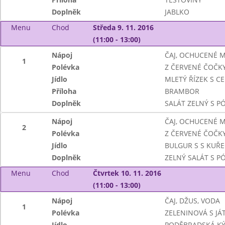
Doplněk
JABLKO
Menu
Chod
Středa 9. 11. 2016
(11:00 - 13:00)
Nápoj
ČAJ, OCHUCENÉ 
1
Polévka
Z ČERVENÉ ČOČK
Jídlo
MLETÝ ŘÍZEK S C
Příloha
BRAMBOR
Doplněk
SALÁT ZELNÝ S 
Nápoj
ČAJ, OCHUCENÉ 
2
Polévka
Z ČERVENÉ ČOČK
Jídlo
BULGUR S S KUŘ
Doplněk
ZELNÝ SALÁT S 
Menu
Chod
Čtvrtek 10. 11. 2016
(11:00 - 13:00)
Nápoj
ČAJ, DŽUS, VODA
1
Polévka
ZELENINOVÁ S JÁ
Jídlo
PODĚBRADSKÁ K