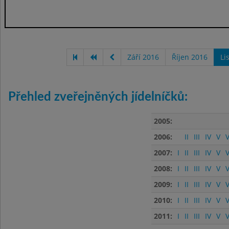
Září 2016
Říjen 2016
Li
Přehled zveřejněných jídelníčků:
2005:
2006:
II
III
IV
V
V
2007:
I
II
III
IV
V
V
2008:
I
II
III
IV
V
V
2009:
I
II
III
IV
V
V
2010:
I
II
III
IV
V
V
2011:
I
II
III
IV
V
V