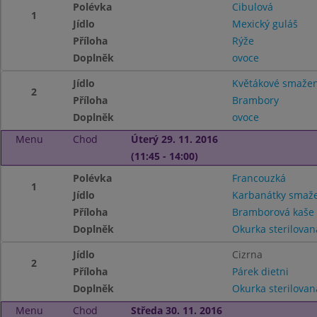
Polévka
Cibulová
1
Jídlo
Mexický guláš
Příloha
Rýže
Doplněk
ovoce
Jídlo
Květákové smaže
2
Příloha
Brambory
Doplněk
ovoce
Menu
Chod
Úterý 29. 11. 2016
(11:45 - 14:00)
Polévka
Francouzká
1
Jídlo
Karbanátky smaž
Příloha
Bramborová kaše
Doplněk
Okurka sterilovan
Jídlo
Cizrna
2
Příloha
Párek dietni
Doplněk
Okurka sterilovan
Menu
Chod
Středa 30. 11. 2016