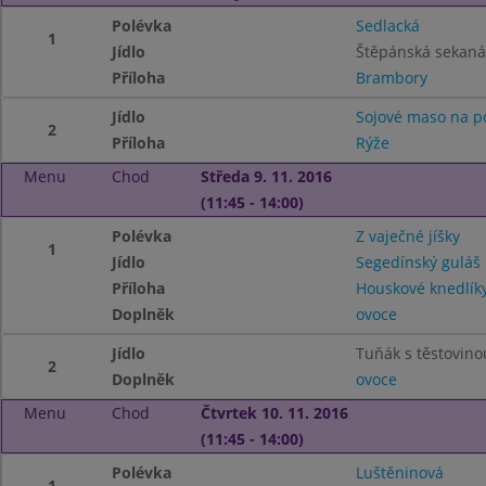
Polévka
Sedlacká
1
Jídlo
Štěpánská sekaná
Příloha
Brambory
Jídlo
Sojové maso na p
2
Příloha
Rýže
Menu
Chod
Středa 9. 11. 2016
(11:45 - 14:00)
Polévka
Z vaječné jíšky
1
Jídlo
Segedínský guláš
Příloha
Houskové knedlík
Doplněk
ovoce
Jídlo
Tuňák s těstovino
2
Doplněk
ovoce
Menu
Chod
Čtvrtek 10. 11. 2016
(11:45 - 14:00)
Polévka
Luštěninová
1