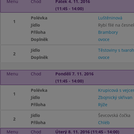
Menu
Chod
Pátek 4. 11. 2016
(11:45 - 14:00)
Polévka
Luštěninová
1
Jídlo
Rybí filé na česne
Příloha
Brambory
Doplněk
ovoce
Jídlo
Těstoviny s tvar
2
Doplněk
ovoce
Menu
Chod
Pondělí 7. 11. 2016
(11:45 - 14:00)
Polévka
Krupicová s vejc
1
Jídlo
Zbojnický skřivan
Příloha
Rýže
Jídlo
Ševcovská čočka
2
Příloha
Chléb
Menu
Chod
Úterý 8. 11. 2016 (11:45 - 14:00)