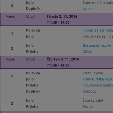
Jídlo
Špecle se špenát
2
Doplněk
ovoce
Menu
Chod
Středa 2. 11. 2016
(11:45 - 14:00)
Polévka
Hovězí se sýr.nok
1
Jídlo
Halušky se zelím
Jídlo
Bretaňské fazole
2
Příloha
Chléb
Menu
Chod
Čtvrtek 3. 11. 2016
(11:45 - 14:00)
Polévka
Knedlíčková
1
Jídlo
Frankfurtská vep
Příloha
Houskové knedlík
Doplněk
Kompot
Jídlo
Šopský salát
2
Příloha
Pečivo