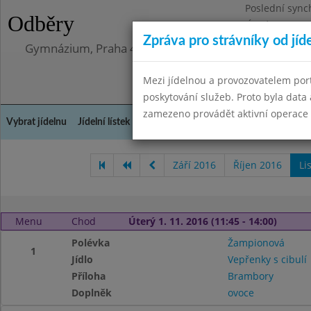
Poslední sync
Odběry
Úterý 12.5.202
Zpráva pro strávníky od jíd
Gymnázium, Praha 4, Budějovická 680
Mezi jídelnou a provozovatelem por
poskytování služeb. Proto byla dat
zamezeno provádět aktivní operace (
Vybrat jídelnu
Jídelní lístek
Historie
Kontakty a informace
Doch
Září 2016
Říjen 2016
Li
Menu
Chod
Úterý 1. 11. 2016 (11:45 - 14:00)
Polévka
Žampionová
1
Jídlo
Vepřenky s cibulí
Příloha
Brambory
Doplněk
ovoce