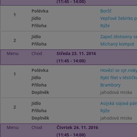
(11:45 - 14:00)
Polévka
Boršč
1
Jídlo
Vepřové žebírko p
Příloha
Rýže
Jídlo
Zapeč.těstoviny 
2
Příloha
Míchaný kompot
Menu
Chod
Středa 23. 11. 2016
(11:45 - 14:00)
Polévka
Hovězí se sýr.nok
1
Jídlo
Rybí filet v těstíčk
Příloha
Brambory
Doplněk
jahodová miska
Jídlo
Asijská sojová pá
2
Příloha
Rýže
Doplněk
jahodová miska
Menu
Chod
Čtvrtek 24. 11. 2016
(11:45 - 14:00)