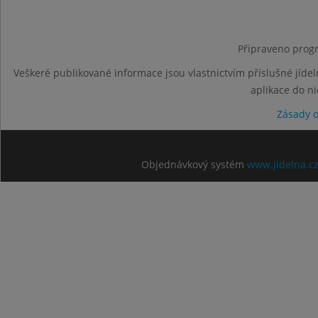
Připraveno progr
Veškeré publikované informace jsou vlastnictvím příslušné jídel
aplikace do n
Zásady 
Objednávkový systém
www.jidelna.c