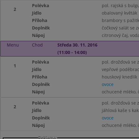
Polévka
pol. rajská s bul
2
Jídlo
obalovaný květák
Příloha
brambory s pažit
Doplněk
čočkový salát se 
Nápoj
citronový čaj, vo
Menu
Chod
Středa 30. 11. 2016
(11:00 - 14:00)
Polévka
pol. drožďová se 
1
Jídlo
vepřové poděbra
Příloha
houskový knedlík
Doplněk
ovoce
Nápoj
ochucené mléko, 
Polévka
pol. drožďová se 
2
Jídlo
jáhlová kaše s k
Doplněk
ovoce
Nápoj
ochucené mléko, 
Reklama: