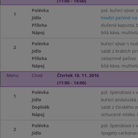
(11:00 - 14:00)
Polévka
pol. kuřecí vývar
1
Jídlo
hovězí pečeně na
Příloha
dušená kapusta, 
Nápoj
bílá káva, multivi
Polévka
kuřecí vývar s nu
2
Jídlo
salát z krabích pr
Příloha
celozrnné pečivo
Nápoj
bílá káva, multivi
Menu
Chod
Čtvrtek 10. 11. 2016
(11:00 - 14:00)
Polévka
pol. špenátová s v
1
Jídlo
kuřecí andaluská 
Doplněk
salát z čínského z
Nápoj
ochucené mléko, 
Polévka
pol. špenátová s v
2
Jídlo
špagety carbonar