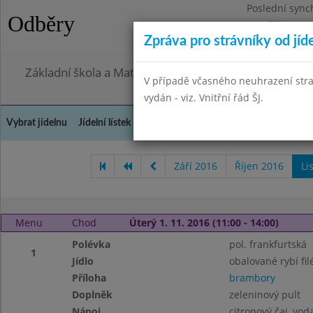
Poslední sync
Odběry
Pondělí 27.7.2
Zpráva pro strávníky od jíd
Omezení obje
Základní škola a Mateřská škola, Praha 4, Ohradní 49
V případě včasného neuhrazení str
vydán - viz. Vnitřní řád ŠJ.
Vybrat jídelnu
Jídelní lístek
Historie
Kontakty a informace
Doch
Září 2016
Říjen 2016
Li
Menu
Chod
Úterý 1. 11. 2016 (11:00 - 14:00)
Polévka
pol. frankfurtská
1
Jídlo
obalované rybí fil
Příloha
brambory
Doplněk
zeleninový pult
Nápoj
citronový čaj, vo