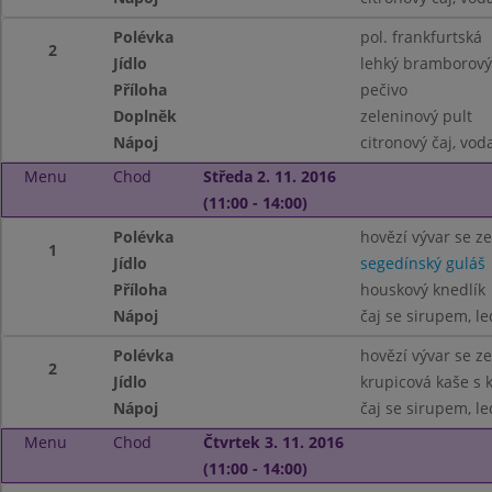
Polévka
pol. frankfurtská
2
Jídlo
lehký bramborový 
Příloha
pečivo
Doplněk
zeleninový pult
Nápoj
citronový čaj, vo
Menu
Chod
Středa 2. 11. 2016
(11:00 - 14:00)
Polévka
hovězí vývar se z
1
Jídlo
segedínský guláš
Příloha
houskový knedlík
Nápoj
čaj se sirupem, le
Polévka
hovězí vývar se z
2
Jídlo
krupicová kaše s
Nápoj
čaj se sirupem, le
Menu
Chod
Čtvrtek 3. 11. 2016
(11:00 - 14:00)