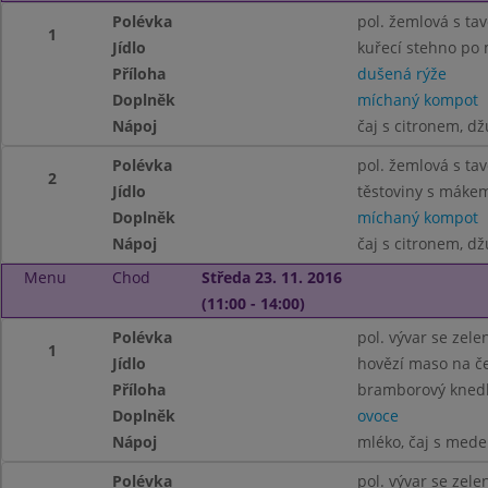
Polévka
pol. žemlová s t
1
Jídlo
kuřecí stehno po 
Příloha
dušená rýže
Doplněk
míchaný kompot
Nápoj
čaj s citronem, dž
Polévka
pol. žemlová s t
2
Jídlo
těstoviny s máke
Doplněk
míchaný kompot
Nápoj
čaj s citronem, dž
Menu
Chod
Středa 23. 11. 2016
(11:00 - 14:00)
Polévka
pol. vývar se zel
1
Jídlo
hovězí maso na č
Příloha
bramborový knedl
Doplněk
ovoce
Nápoj
mléko, čaj s med
Polévka
pol. vývar se zel