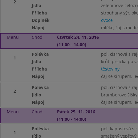
2
Jídlo
zeleninové celozr
Příloha
strouhaný sýr, ok
Doplněk
ovoce
Nápoj
mléko, čaj s med
Menu
Chod
Čtvrtek 24. 11. 2016
(11:00 - 14:00)
Polévka
pol. cizrnová s r
1
Jídlo
krůtí prsíčka po 
Příloha
těstoviny
Nápoj
čaj se sirupem, le
Polévka
pol. cizrnová s r
2
Jídlo
bramborové šišky 
Nápoj
čaj se sirupem, le
Menu
Chod
Pátek 25. 11. 2016
(11:00 - 14:00)
Polévka
pol. kapustová s 
1
Jídlo
smažený vepřový 