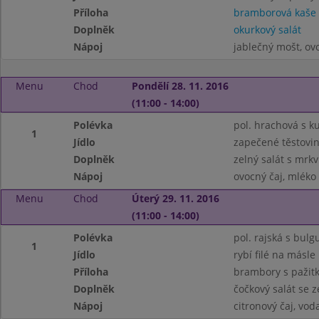
Příloha
bramborová kaše
Doplněk
okurkový salát
Nápoj
jablečný mošt, ov
Menu
Chod
Pondělí 28. 11. 2016
(11:00 - 14:00)
Polévka
pol. hrachová s k
1
Jídlo
zapečené těstovi
Doplněk
zelný salát s mrkv
Nápoj
ovocný čaj, mléko
Menu
Chod
Úterý 29. 11. 2016
(11:00 - 14:00)
Polévka
pol. rajská s bul
1
Jídlo
rybí filé na másle
Příloha
brambory s pažit
Doplněk
čočkový salát se 
Nápoj
citronový čaj, vo