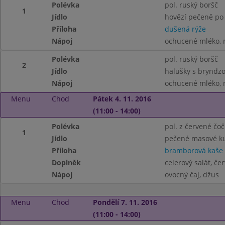
Polévka
pol. ruský boršč
1
Jídlo
hovězí pečeně po
Příloha
dušená rýže
Nápoj
ochucené mléko, m
Polévka
pol. ruský boršč
2
Jídlo
halušky s bryndzo
Nápoj
ochucené mléko, m
Menu
Chod
Pátek 4. 11. 2016
(11:00 - 14:00)
Polévka
pol. z červené čoč
1
Jídlo
pečené masové ku
Příloha
bramborová kaše
Doplněk
celerový salát, če
Nápoj
ovocný čaj, džus
Menu
Chod
Pondělí 7. 11. 2016
(11:00 - 14:00)