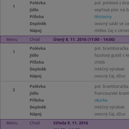
Polévka
pol. pórková s b
1
Jídlo
vepřová plec na 
Příloha
těstoviny
Doplněk
ovocný salát se 
Nápoj
mléko, čaj s citr
Menu
Chod
Úterý 8. 11. 2016 (11:00 - 14:00)
Polévka
pol. bramboračka
1
Jídlo
fazolový guláš s
Příloha
chléb
Doplněk
mléčný výrobek
Nápoj
ovocný čaj, džus
Polévka
pol. bramboračka
2
Jídlo
francouzské bra
Příloha
okurka
Doplněk
mléčný výrobek
Nápoj
ovocný čaj, džus
Menu
Chod
Středa 9. 11. 2016