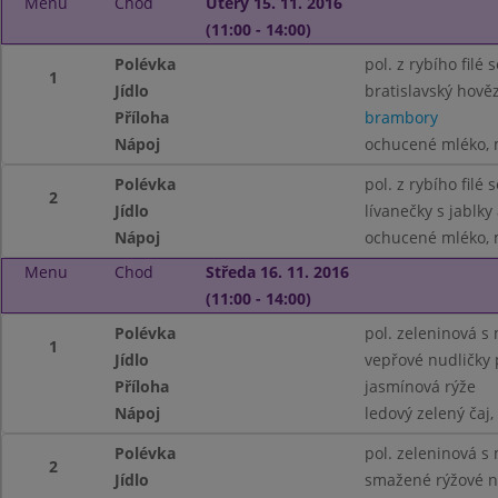
Menu
Chod
Úterý 15. 11. 2016
(11:00 - 14:00)
Polévka
pol. z rybího filé
1
Jídlo
bratislavský hověz
Příloha
brambory
Nápoj
ochucené mléko, m
Polévka
pol. z rybího filé
2
Jídlo
lívanečky s jablk
Nápoj
ochucené mléko, m
Menu
Chod
Středa 16. 11. 2016
(11:00 - 14:00)
Polévka
pol. zeleninová 
1
Jídlo
vepřové nudličky 
Příloha
jasmínová rýže
Nápoj
ledový zelený čaj,
Polévka
pol. zeleninová 
2
Jídlo
smažené rýžové n