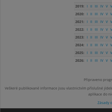
2019:
I
II
III
IV
V
V
2020:
I
II
III
IV
V
V
2021:
I
II
III
IV
V
V
2022:
I
II
III
IV
V
V
2023:
I
II
III
IV
V
V
2024:
I
II
III
IV
V
V
2025:
I
II
III
IV
V
V
2026:
I
II
III
IV
V
V
Připraveno progr
Veškeré publikované informace jsou vlastnictvím příslušné jídel
aplikace do n
Zásady 