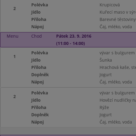
Polévka
Krupicová
2
Jídlo
Kuřecí maso v sý
Příloha
Barevné těstoviny
Nápoj
Čaj, mléko, voda
Menu
Chod
Pátek 23. 9. 2016
(11:00 - 14:00)
Polévka
vývar s bulgurem
1
Jídlo
Šunka
Příloha
Hrachová kaše, st
Doplněk
Jogurt
Nápoj
Čaj, mléko, voda
Polévka
vývar s bulgurem
2
Jídlo
Hovězí nudličky 
Příloha
Rýže
Doplněk
Jogurt
Nápoj
Čaj, mléko, voda