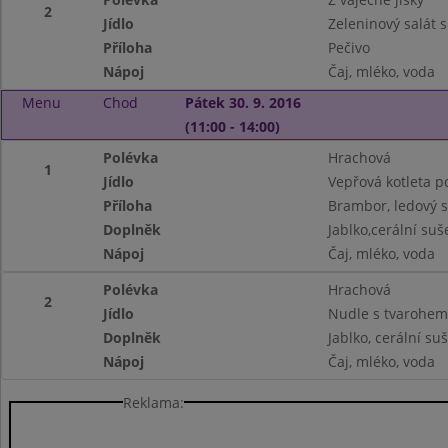
2
Jídlo
Zeleninový salát 
Příloha
Pečivo
Nápoj
Čaj, mléko, voda
Menu
Chod
Pátek 30. 9. 2016
(11:00 - 14:00)
Polévka
Hrachová
1
Jídlo
Vepřová kotleta p
Příloha
Brambor, ledový s
Doplněk
Jablko,cerální su
Nápoj
Čaj, mléko, voda
Polévka
Hrachová
2
Jídlo
Nudle s tvarohem
Doplněk
Jablko, cerální su
Nápoj
Čaj, mléko, voda
Reklama: