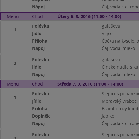
Nápoj
Čaj, voda s citro
Menu
Chod
Úterý 6. 9. 2016 (11:00 - 14:00)
Polévka
gulášová
1
Jídlo
Vejce
Příloha
Čočka na kyselo, 
Nápoj
Čaj, voda, mléko
Polévka
gulášová
2
Jídlo
Čínské nudle s k
Nápoj
Čaj, voda, mléko
Menu
Chod
Středa 7. 9. 2016 (11:00 - 14:00)
Polévka
Slepičí s pohanko
1
Jídlo
Moravský vrabec
Příloha
Bramborový knedl
Doplněk
Jablko
Nápoj
Čaj, voda s citro
Polévka
Slepičí s pohanko
2