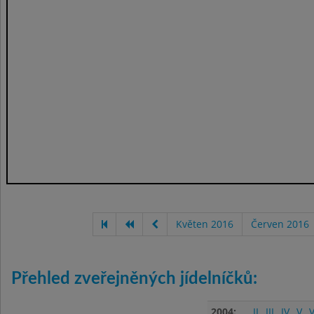
Květen 2016
Červen 2016
Přehled zveřejněných jídelníčků:
2004:
II
III
IV
V
V