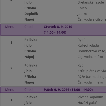
Jídlo
Bretaňské fazole
Příloha
Chléb
Doplněk
Jablko
Nápoj
Čaj, voda s citro
Menu
Chod
Čtvrtek 8. 9. 2016
(11:00 - 14:00)
Polévka
Rybí
1
Jídlo
Kuřecí roláda
Příloha
Bramborová kaše, 
Nápoj
Čaj, voda, mléko
Polévka
Rybí
2
Jídlo
Krůtí plátek ve vl
Příloha
Rýže basmati, rajs
Nápoj
Čaj, voda, mléko
Menu
Chod
Pátek 9. 9. 2016 (11:00 - 14:00)
Polévka
vývar s kapáním
1
Jídlo
Hovězí guláš