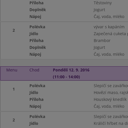
Příloha
Těstoviny
Doplněk
Jogurt
Nápoj
Čaj, voda, mléko
Polévka
vývar s kapáním
2
Jídlo
Zapečená cuketa
Příloha
Brambor
Doplněk
Jogurt
Nápoj
Čaj, voda, mléko
Menu
Chod
Pondělí 12. 9. 2016
(11:00 - 14:00)
Polévka
Slepičí se zavářko
1
Jídlo
Hovězí maso, raj
Příloha
Houskový knedlík
Nápoj
Čaj, voda, mléko
Polévka
Slepičí se zavářko
2
Jídlo
Králičí hřbet na d