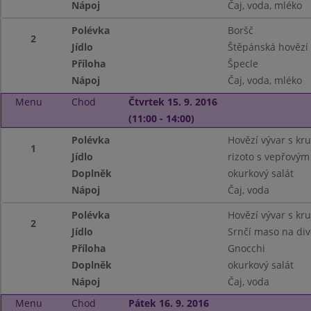
Nápoj
Čaj, voda, mléko
Polévka
Boršč
2
Jídlo
Štěpánská hovězí
Příloha
Špecle
Nápoj
Čaj, voda, mléko
Menu
Chod
Čtvrtek 15. 9. 2016
(11:00 - 14:00)
Polévka
Hovězí vývar s kr
1
Jídlo
rizoto s vepřovým
Doplněk
okurkový salát
Nápoj
Čaj, voda
Polévka
Hovězí vývar s kr
2
Jídlo
Srnčí maso na di
Příloha
Gnocchi
Doplněk
okurkový salát
Nápoj
Čaj, voda
Menu
Chod
Pátek 16. 9. 2016