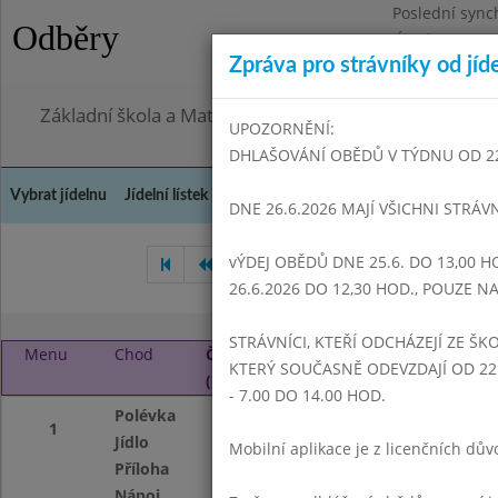
Poslední sync
Odběry
Úterý 28.7.202
Zpráva pro strávníky od jíd
Omezení obje
Základní škola a Mateřská škola Dr. Edvarda Beneše, 
UPOZORNĚNÍ:
DHLAŠOVÁNÍ OBĚDŮ V TÝDNU OD 22.6
Vybrat jídelnu
Jídelní lístek
Historie
Kontakty a informace
Doch
DNE 26.6.2026 MAJÍ VŠICHNI STRÁV
vÝDEJ OBĚDŮ DNE 25.6. DO 13,00 H
Květen 2016
Červen 2016
26.6.2026 DO 12,30 HOD., POUZE 
STRÁVNÍCI, KTEŘÍ ODCHÁZEJÍ ZE ŠKO
Menu
Chod
Čtvrtek 1. 9. 2016
KTERÝ SOUČASNĚ ODEVZDAJÍ OD 22.
(11:00 - 14:00)
- 7.00 DO 14.00 HOD.
Polévka
Hovězí vývar s ve
1
Jídlo
Obalovaný květák
Mobilní aplikace je z licenčních d
Příloha
Brambor, tatarsk
Nápoj
Voda s citronem 