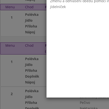
Změnu a odhlášení obědů pomocí int
jídelníček
Menu
Chod
Pátek 2. 9. 2016 (11:00 - 14:00)
Polévka
Česneková
1
Jídlo
Hovězí maso, sví
Příloha
Houskový knedlík
Nápoj
Čaj, voda s citro
Menu
Chod
Pondělí 5. 9. 2016
(11:00 - 14:00)
Polévka
Hovězí vývar s no
1
Jídlo
Vepřové maso na 
Příloha
Rýže
Doplněk
Nektarinka
Nápoj
Čaj, voda s citro
Polévka
Hovězí vývar s no
2
Jídlo
Zeleninový salát 
Příloha
Pečivo
Doplněk
Nektarinka