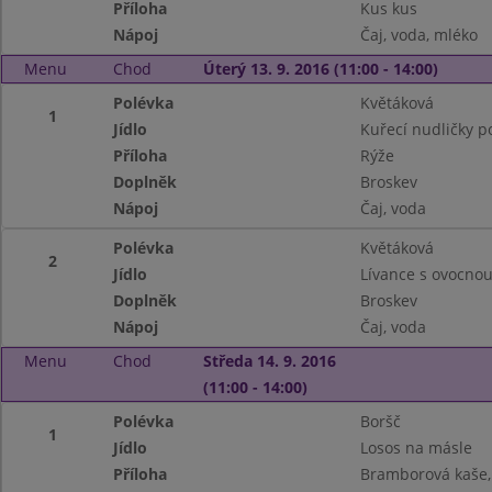
Příloha
Kus kus
Nápoj
Čaj, voda, mléko
Menu
Chod
Úterý 13. 9. 2016 (11:00 - 14:00)
Polévka
Květáková
1
Jídlo
Kuřecí nudličky p
Příloha
Rýže
Doplněk
Broskev
Nápoj
Čaj, voda
Polévka
Květáková
2
Jídlo
Lívance s ovocno
Doplněk
Broskev
Nápoj
Čaj, voda
Menu
Chod
Středa 14. 9. 2016
(11:00 - 14:00)
Polévka
Boršč
1
Jídlo
Losos na másle
Příloha
Bramborová kaše, 