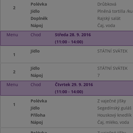
Polévka
Drůbková
2
Jídlo
Plněná tortilla /k
Doplněk
Rajský salát
Nápoj
Čaj, voda
Menu
Chod
Středa 28. 9. 2016
(11:00 - 14:00)
Jídlo
STÁTNÍ SVÁTEK
1
Jídlo
STÁTNÍ SVÁTEK
2
Nápoj
7
Menu
Chod
Čtvrtek 29. 9. 2016
(11:00 - 14:00)
Polévka
Z vaječné jíšky
1
Jídlo
Segedínský guláš
Příloha
Houskový knedlík
Nápoj
Čaj, mléko, voda
Polévka
Z vaječné jíšky