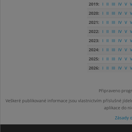
2019:
I
II
III
IV
V
V
2020:
I
II
III
IV
V
V
2021:
I
II
III
IV
V
V
2022:
I
II
III
IV
V
V
2023:
I
II
III
IV
V
V
2024:
I
II
III
IV
V
V
2025:
I
II
III
IV
V
V
2026:
I
II
III
IV
V
V
Připraveno progr
Veškeré publikované informace jsou vlastnictvím příslušné jídel
aplikace do n
Zásady 