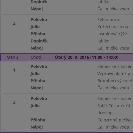
Doplněk
Jablko
Nápoj
Čaj, mléko, voda
Polévka
Zeleninová
2
Jídlo
Kuřecí maso na s
Příloha
Jasmínová rýže
Doplněk
Jablko
Nápoj
Čaj, mléko, voda
Menu
Chod
Úterý 20. 9. 2016 (11:00 - 14:00)
Polévka
Slepičí se smaže
1
Jídlo
Vepřový plátek po
Příloha
Bramborový knedl
Nápoj
Čaj, mléko, voda
Polévka
Slepičí se smaže
2
Jídlo
Salát César /krůtí
dresing
Příloha
Celozrnné pečivo
Nápoj
Čaj, mléko, voda