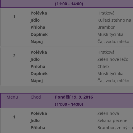
(11:00 - 14:00)
Polévka
Hrstková
1
Jídlo
Kuřecí stehno na
Příloha
Brambor
Doplněk
Müsli tyčinka
Nápoj
Čaj, voda, mléko
Polévka
Hrstková
2
Jídlo
Zeleninové lečo
Příloha
Chléb
Doplněk
Müsli tyčinka
Nápoj
Čaj, voda, mléko
Menu
Chod
Pondělí 19. 9. 2016
(11:00 - 14:00)
Polévka
Zeleninová
1
Jídlo
Sekaná pečeně
Příloha
Brambor, zelný sa