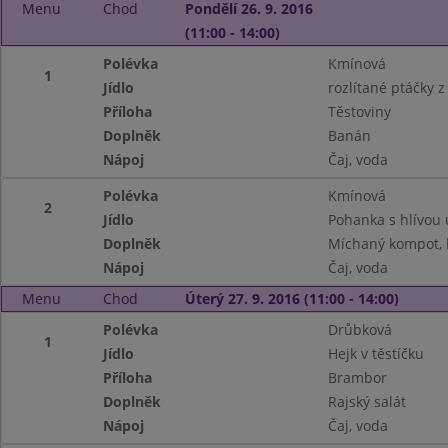
Menu
Chod
Pondělí 26. 9. 2016
(11:00 - 14:00)
Polévka
Kmínová
1
Jídlo
rozlítané ptáčky 
Příloha
Těstoviny
Doplněk
Banán
Nápoj
Čaj, voda
Polévka
Kmínová
2
Jídlo
Pohanka s hlívou 
Doplněk
Míchaný kompot,
Nápoj
Čaj, voda
Menu
Chod
Úterý 27. 9. 2016 (11:00 - 14:00)
Polévka
Drůbková
1
Jídlo
Hejk v těstíčku
Příloha
Brambor
Doplněk
Rajský salát
Nápoj
Čaj, voda