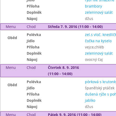
Příloha
brambory
Doplněk
zeleninový salát
Nápoj
džus
Menu
Chod
Středa 7. 9. 2016 (11:00 - 14:00)
Polévka
zel.s vloč. knedlíčk
Oběd
Jídlo
čočka na kyselo
Příloha
vejce,chléb
Doplněk
zeleninový salát
Nápoj
ovocný čaj
Menu
Chod
Čtvrtek 8. 9. 2016
(11:00 - 14:00)
Polévka
pórková s krutonk
Oběd
Jídlo
španělský ptáček
Příloha
dušená rýže s po
Doplněk
jablko
Nápoj
džus
Menu
Chod
Pátek 9. 9. 2016 (11:00 - 14:00)