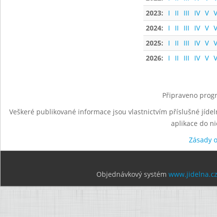
2023:
I
II
III
IV
V
V
2024:
I
II
III
IV
V
V
2025:
I
II
III
IV
V
V
2026:
I
II
III
IV
V
V
Připraveno progr
Veškeré publikované informace jsou vlastnictvím příslušné jídel
aplikace do n
Zásady 
Objednávkový systém
www.jidelna.c