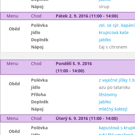
Nápoj
sirup
Menu
Chod
Pátek 2. 9. 2016 (11:00 - 14:00)
Polévka
zel. se sýr. kapán
Oběd
Jídlo
krupicová kaše
Doplněk
jablko
Nápoj
čaj s citronem
Menu
Chod
Pondělí 5. 9. 2016
(11:00 - 14:00)
Polévka
z vaječné jíšky 1,9
Oběd
Jídlo
azu po tatarsku
Příloha
těstoviny
Doplněk
jablko
Nápoj
mléčný koktejl
Menu
Chod
Úterý 6. 9. 2016 (11:00 - 14:00)
Polévka
kapustová s krup
Oběd
Jídlo
rybí filé smažené 