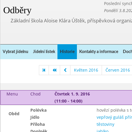
Poslední sync
Odběry
Pondělí 3.8.20
Základní škola Aloise Klára Úštěk, příspěvková organi
Vybrat jídelnu
Jídelní lístek
Historie
Kontakty a informace
Doch
Květen 2016
Červen 2016
Menu
Chod
Čtvrtek 1. 9. 2016
(11:00 - 14:00)
Polévka
hovězí polévka s 
Oběd
Jídlo
vepřový guláš pří
Příloha
těstoviny
Doplněk
jablko