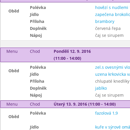
Polévka
hovězí s nudlemi 
Oběd
Jídlo
zapečena brokolic
Příloha
brambory
Doplněk
červená řepa
Nápoj
čaj se sirupem
Menu
Chod
Pondělí 12. 9. 2016
(11:00 - 14:00)
Polévka
zel.s ovesnými vl
Oběd
Jídlo
uzena krkovicka 
Příloha
chlupaté knedlíky 1
Doplněk
jablko
Nápoj
čaj se sirupem
Menu
Chod
Úterý 13. 9. 2016 (11:00 - 14:00)
Polévka
fazolová 1,9
Oběd
Jídlo
kuře v sýrové omá