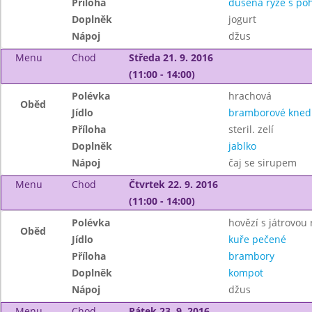
Příloha
dušená rýže s po
Doplněk
jogurt
Nápoj
džus
Menu
Chod
Středa 21. 9. 2016
(11:00 - 14:00)
Polévka
hrachová
Oběd
Jídlo
bramborové knedl
Příloha
steril. zelí
Doplněk
jablko
Nápoj
čaj se sirupem
Menu
Chod
Čtvrtek 22. 9. 2016
(11:00 - 14:00)
Polévka
hovězí s játrovou 
Oběd
Jídlo
kuře pečené
Příloha
brambory
Doplněk
kompot
Nápoj
džus
Menu
Chod
Pátek 23. 9. 2016