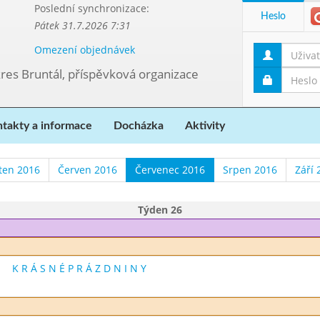
Poslední synchronizace:
Heslo
Pátek 31.7.2026 7:31
Omezení objednávek
kres Bruntál, příspěvková organizace
takty a informace
Docházka
Aktivity
ten 2016
Červen 2016
Červenec 2016
Srpen 2016
Září 
Týden 26
K R Á S N É P R Á Z D N I N Y