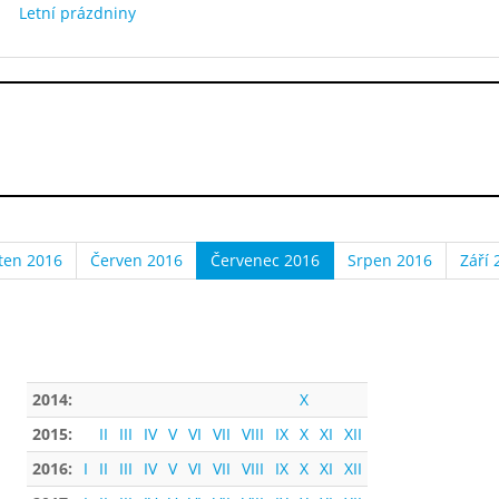
Letní prázdniny
ten 2016
Červen 2016
Červenec 2016
Srpen 2016
Září 
2014:
X
2015:
II
III
IV
V
VI
VII
VIII
IX
X
XI
XII
2016:
I
II
III
IV
V
VI
VII
VIII
IX
X
XI
XII