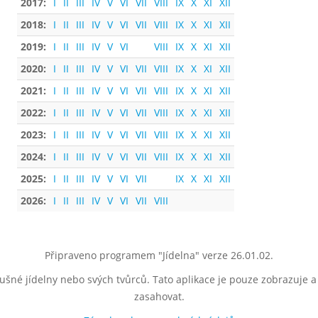
2017:
I
II
III
IV
V
VI
VII
VIII
IX
X
XI
XII
2018:
I
II
III
IV
V
VI
VII
VIII
IX
X
XI
XII
2019:
I
II
III
IV
V
VI
VIII
IX
X
XI
XII
2020:
I
II
III
IV
V
VI
VII
VIII
IX
X
XI
XII
2021:
I
II
III
IV
V
VI
VII
VIII
IX
X
XI
XII
2022:
I
II
III
IV
V
VI
VII
VIII
IX
X
XI
XII
2023:
I
II
III
IV
V
VI
VII
VIII
IX
X
XI
XII
2024:
I
II
III
IV
V
VI
VII
VIII
IX
X
XI
XII
2025:
I
II
III
IV
V
VI
VII
IX
X
XI
XII
2026:
I
II
III
IV
V
VI
VII
VIII
Připraveno programem "Jídelna" verze 26.01.02.
lušné jídelny nebo svých tvůrců. Tato aplikace je pouze zobrazuje 
zasahovat.