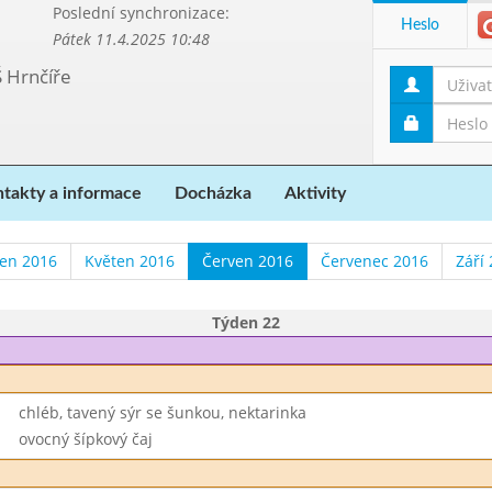
Poslední synchronizace:
Heslo
Pátek 11.4.2025 10:48
Š Hrnčíře
takty a informace
Docházka
Aktivity
en 2016
Květen 2016
Červen 2016
Červenec 2016
Září
Týden 22
chléb, tavený sýr se šunkou, nektarinka
ovocný šípkový čaj