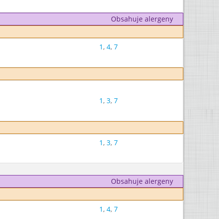
Obsahuje alergeny
1
,
4
,
7
1
,
3
,
7
1
,
3
,
7
Obsahuje alergeny
1
,
4
,
7