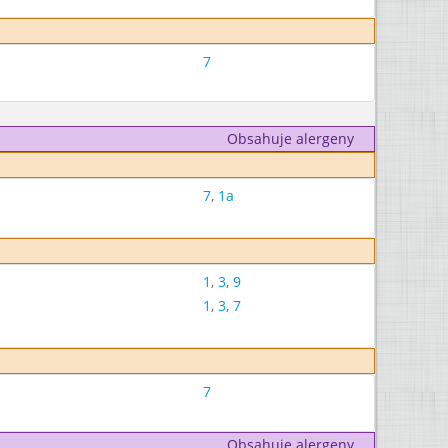
7
Obsahuje alergeny
7
,
1a
1
,
3
,
9
1
,
3
,
7
7
Obsahuje alergeny