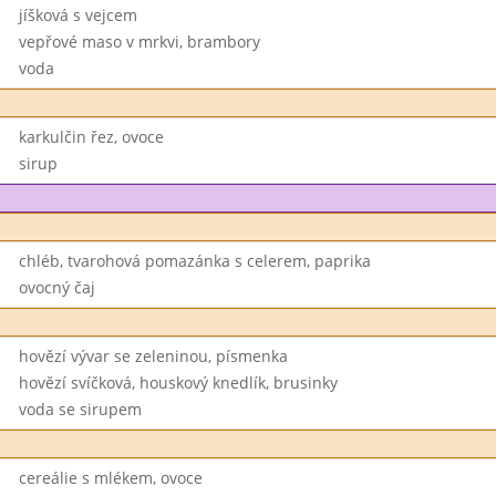
jíšková s vejcem
vepřové maso v mrkvi, brambory
voda
karkulčin řez, ovoce
sirup
chléb, tvarohová pomazánka s celerem, paprika
ovocný čaj
hovězí vývar se zeleninou, písmenka
hovězí svíčková, houskový knedlík, brusinky
voda se sirupem
cereálie s mlékem, ovoce