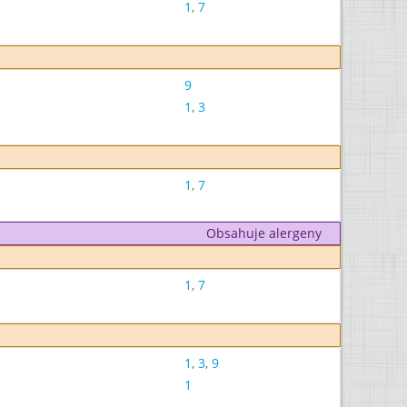
1
,
7
9
1
,
3
1
,
7
Obsahuje alergeny
1
,
7
1
,
3
,
9
1