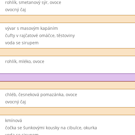
rohlík, smetanový sýr, ovoce
ovocný čaj
vývar s masovým kapáním
čufty v rajčatové omáčce, těstoviny
voda se sirupem
rohlík, mléko, ovoce
chléb, česneková pomazánka, ovoce
ovocný čaj
kmínová
čočka se šunkovými kousky na cibulce, okurka
voda se sirupem