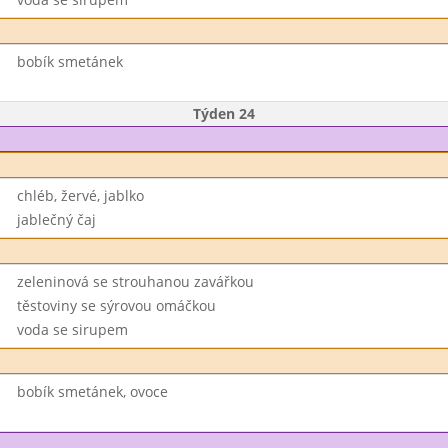
bobík smetánek
Týden 24
chléb, žervé, jablko
jablečný čaj
zeleninová se strouhanou zavářkou
těstoviny se sýrovou omáčkou
voda se sirupem
bobík smetánek, ovoce