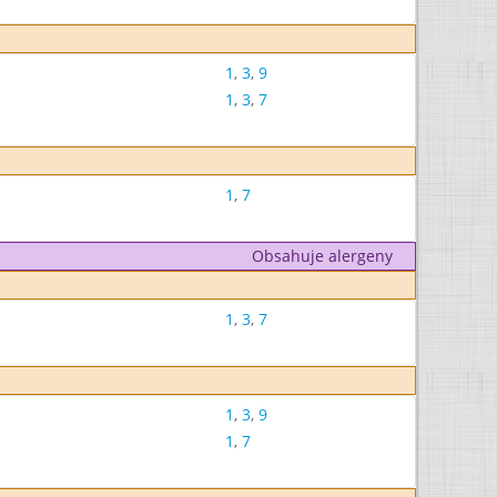
1
,
3
,
9
1
,
3
,
7
1
,
7
Obsahuje alergeny
1
,
3
,
7
1
,
3
,
9
1
,
7