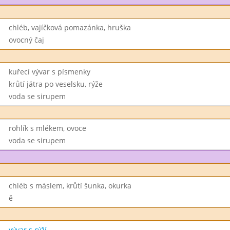
chléb, vajíčková pomazánka, hruška
ovocný čaj
kuřecí vývar s písmenky
krůtí játra po veselsku, rýže
voda se sirupem
rohlík s mlékem, ovoce
voda se sirupem
chléb s máslem, krůtí šunka, okurka
ě
vývar s rýží