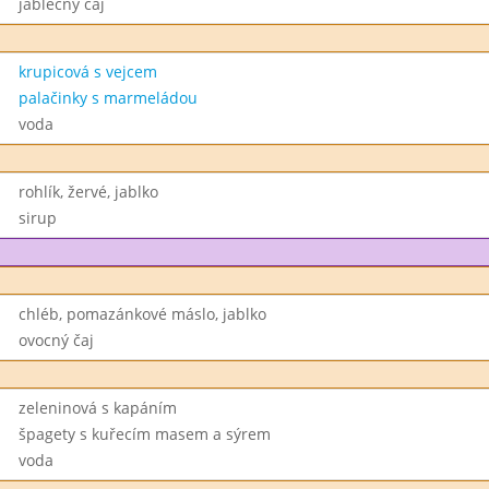
jablečný čaj
krupicová s vejcem
palačinky s marmeládou
voda
rohlík, žervé, jablko
sirup
chléb, pomazánkové máslo, jablko
ovocný čaj
zeleninová s kapáním
špagety s kuřecím masem a sýrem
voda