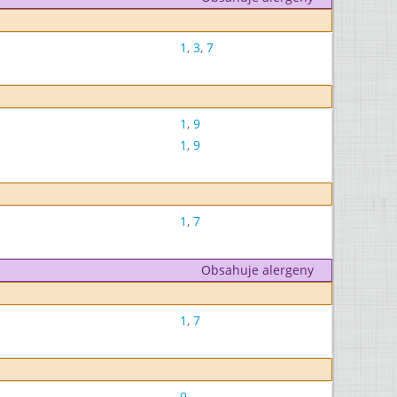
1
,
3
,
7
1
,
9
1
,
9
1
,
7
Obsahuje alergeny
1
,
7
9