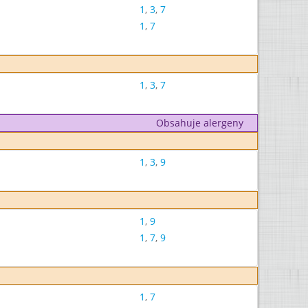
1
,
3
,
7
1
,
7
1
,
3
,
7
Obsahuje alergeny
1
,
3
,
9
1
,
9
1
,
7
,
9
1
,
7