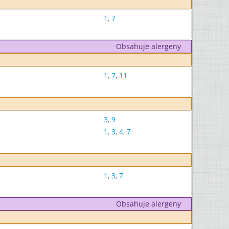
1
,
7
Obsahuje alergeny
1
,
7
,
11
3
,
9
1
,
3
,
4
,
7
1
,
3
,
7
Obsahuje alergeny