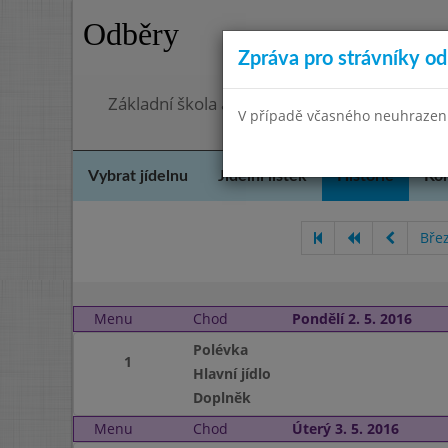
Odběry
Zpráva pro strávníky od 
Základní škola a Mateřská škola, Praha 4, O
V případě včasného neuhrazení 
Vybrat jídelnu
Jídelní lístek
Historie
Kon
Bře
Menu
Chod
Pondělí 2. 5. 2016
Polévka
1
Hlavní jídlo
Doplněk
Menu
Chod
Úterý 3. 5. 2016