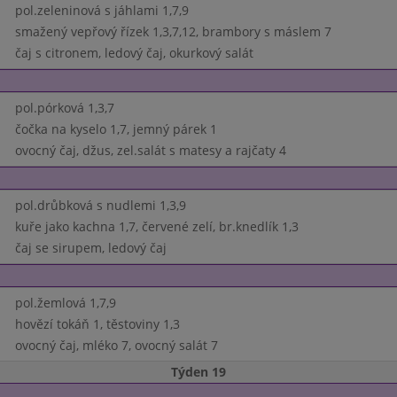
pol.zeleninová s jáhlami 1,7,9
smažený vepřový řízek 1,3,7,12, brambory s máslem 7
čaj s citronem, ledový čaj, okurkový salát
pol.pórková 1,3,7
čočka na kyselo 1,7, jemný párek 1
ovocný čaj, džus, zel.salát s matesy a rajčaty 4
pol.drůbková s nudlemi 1,3,9
kuře jako kachna 1,7, červené zelí, br.knedlík 1,3
čaj se sirupem, ledový čaj
pol.žemlová 1,7,9
hovězí tokáň 1, těstoviny 1,3
ovocný čaj, mléko 7, ovocný salát 7
Týden 19