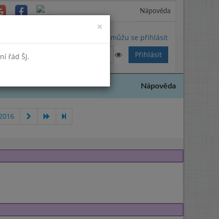
Nápověda
Close
×
Nemůžu se přihlásit
í řád ŠJ.
Nápověda
2016