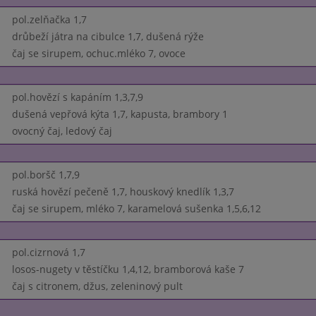
pol.zelňačka 1,7
drůbeží játra na cibulce 1,7, dušená rýže
čaj se sirupem, ochuc.mléko 7, ovoce
pol.hovězí s kapáním 1,3,7,9
dušená vepřová kýta 1,7, kapusta, brambory 1
ovocný čaj, ledový čaj
pol.boršč 1,7,9
ruská hovězí pečeně 1,7, houskový knedlík 1,3,7
čaj se sirupem, mléko 7, karamelová sušenka 1,5,6,12
pol.cizrnová 1,7
losos-nugety v těstíčku 1,4,12, bramborová kaše 7
čaj s citronem, džus, zeleninový pult