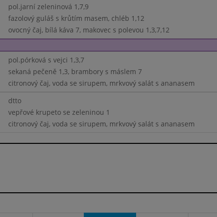
pol.jarní zeleninová 1,7,9
fazolový guláš s krůtím masem, chléb 1,12
ovocný čaj, bílá káva 7, makovec s polevou 1,3,7,12
pol.pórková s vejci 1,3,7
sekaná pečeně 1,3, brambory s máslem 7
citronový čaj, voda se sirupem, mrkvový salát s ananasem
dtto
vepřové krupeto se zeleninou 1
citronový čaj, voda se sirupem, mrkvový salát s ananasem