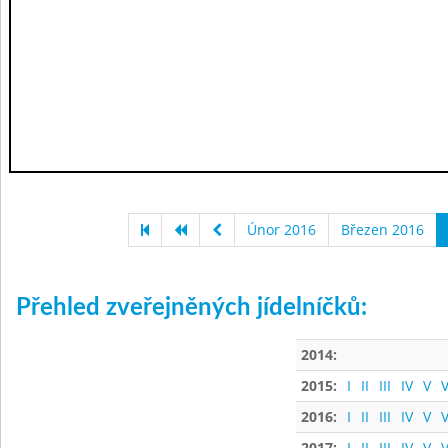
Únor 2016
Březen 2016
Přehled zveřejněných jídelníčků:
2014:
2015:
I
II
III
IV
V
V
2016:
I
II
III
IV
V
V
2017:
I
II
III
IV
V
V