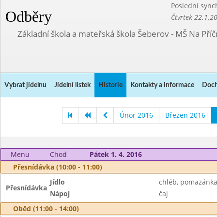
Poslední sync
Odběry
Čtvrtek 22.1.2
Základní škola a mateřská škola Šeberov - MŠ Na Pří
Vybrat jídelnu
Jídelní lístek
Historie
Kontakty a informace
Doch
Únor 2016
Březen 2016
Menu
Chod
Pátek 1. 4. 2016
Přesnídávka (10:00 - 11:00)
Jídlo
chléb, pomazánka
Přesnídávka
Nápoj
čaj
Oběd (11:00 - 14:00)