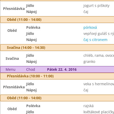
Jídlo
jogurt s piškoty
Přesnídávka
Nápoj
čaj
Oběd (11:00 - 14:00)
Polévka
pórková
Oběd
Jídlo
vepřový guláš s rý
Nápoj
čaj s citronem
Svačina (14:00 - 14:30)
Jídlo
chléb, rama, ovoc
Svačina
Nápoj
granko
Menu
Chod
Pátek 22. 4. 2016
Přesnídávka (10:00 - 11:00)
Jídlo
veka s hermelíno
Přesnídávka
Nápoj
čaj
Oběd (11:00 - 14:00)
Polévka
rajská
Oběd
Jídlo
květákové placičk