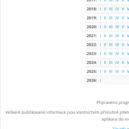
2018:
I
II
III
IV
V
V
2019:
I
II
III
IV
V
V
2020:
I
II
III
IV
V
V
2021:
I
II
III
IV
V
V
2022:
I
II
III
IV
V
V
2023:
I
II
III
IV
V
V
2024:
I
II
III
IV
V
V
2025:
I
II
III
IV
V
V
2026:
I
Připraveno progr
Veškeré publikované informace jsou vlastnictvím příslušné jídel
aplikace do n
Zásady 