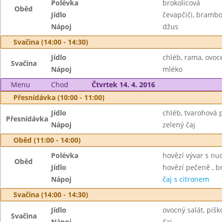
Polévka
brokolicová
Oběd
Jídlo
čevapčiči, brambo
Nápoj
džus
Svačina (14:00 - 14:30)
Jídlo
chléb, rama, ovoc
Svačina
Nápoj
mléko
Menu
Chod
Čtvrtek 14. 4. 2016
Přesnídávka (10:00 - 11:00)
Jídlo
chléb, tvarohová
Přesnídávka
Nápoj
zelený čaj
Oběd (11:00 - 14:00)
Polévka
hovězí vývar s nu
Oběd
Jídlo
hovězí pečeně , b
Nápoj
čaj s citronem
Svačina (14:00 - 14:30)
Jídlo
ovocný salát, pišk
Svačina
Nápoj
čaj