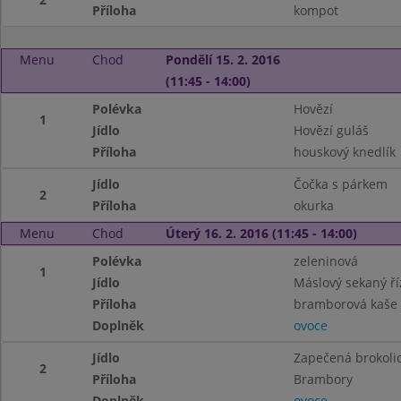
Příloha
kompot
Menu
Chod
Pondělí 15. 2. 2016
(11:45 - 14:00)
Polévka
Hovězí
1
Jídlo
Hovězí guláš
Příloha
houskový knedlík
Jídlo
Čočka s párkem
2
Příloha
okurka
Menu
Chod
Úterý 16. 2. 2016 (11:45 - 14:00)
Polévka
zeleninová
1
Jídlo
Máslový sekaný ří
Příloha
bramborová kaše
Doplněk
ovoce
Jídlo
Zapečená brokoli
2
Příloha
Brambory
Doplněk
ovoce