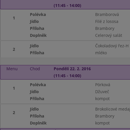
(11:45 - 14:00)
Polévka
Bramborová
1
Jídlo
Filé z lososa
Příloha
Brambory
Doplněk
Celerový salát
Jídlo
Čokoladový řez-H
2
Příloha
mléko
Menu
Chod
Pondělí 22. 2. 2016
(11:45 - 14:00)
Polévka
Pórková
1
Jídlo
Džuveč
Příloha
kompot
Jídlo
Brokolicové meda
2
Příloha
Brambory
Doplněk
kompot