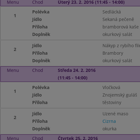
Menu
Chod
Úterý 23. 2. 2016 (11:45 - 14:00)
Polévka
Sedlácká
1
Jídlo
Sekaná pečeně
Příloha
bramborová kaše
Doplněk
okurkový salát
Jídlo
Nákyp z rybího fil
2
Příloha
Brambory
Doplněk
okurkový salát
Menu
Chod
Středa 24. 2. 2016
(11:45 - 14:00)
Polévka
Vločková
1
Jídlo
Znojemský guláš
Příloha
těstoviny
Jídlo
Uzené maso
2
Příloha
Cizrna
Doplněk
okurka
Menu
Chod
Čtvrtek 25. 2. 2016