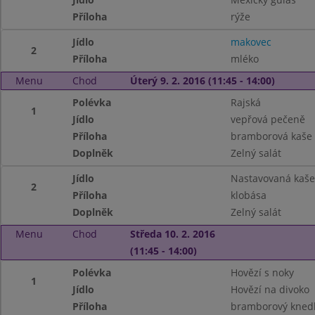
Příloha
rýže
Jídlo
makovec
2
Příloha
mléko
Menu
Chod
Úterý 9. 2. 2016 (11:45 - 14:00)
Polévka
Rajská
1
Jídlo
vepřová pečeně
Příloha
bramborová kaše
Doplněk
Zelný salát
Jídlo
Nastavovaná kaše
2
Příloha
klobása
Doplněk
Zelný salát
Menu
Chod
Středa 10. 2. 2016
(11:45 - 14:00)
Polévka
Hovězí s noky
1
Jídlo
Hovězí na divoko
Příloha
bramborový knedl