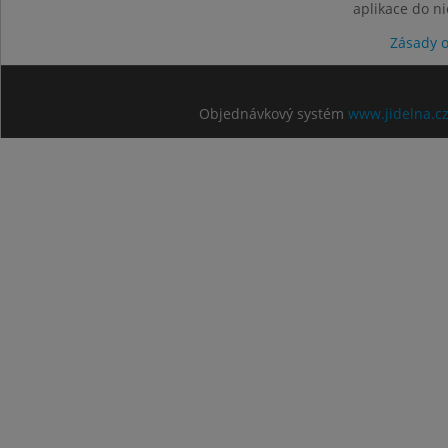
aplikace do n
Zásady 
Objednávkový systém
www.jidelna.c