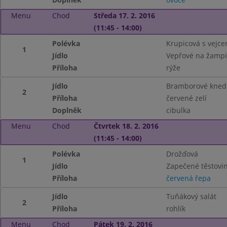
Menu
Chod
Středa 17. 2. 2016
(11:45 - 14:00)
Polévka
Krupicová s vejc
1
Jídlo
Vepřové na žamp
Příloha
rýže
Jídlo
Bramborové knedl
2
Příloha
červené zelí
Doplněk
cibulka
Menu
Chod
Čtvrtek 18. 2. 2016
(11:45 - 14:00)
Polévka
Drožďová
1
Jídlo
Zapečené těstov
Příloha
červená řepa
Jídlo
Tuňákový salát
2
Příloha
rohlík
Menu
Chod
Pátek 19. 2. 2016