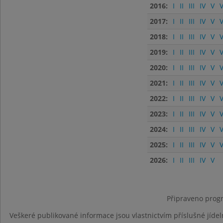
2016:
I
II
III
IV
V
V
2017:
I
II
III
IV
V
V
2018:
I
II
III
IV
V
V
2019:
I
II
III
IV
V
V
2020:
I
II
III
IV
V
V
2021:
I
II
III
IV
V
V
2022:
I
II
III
IV
V
V
2023:
I
II
III
IV
V
V
2024:
I
II
III
IV
V
V
2025:
I
II
III
IV
V
V
2026:
I
II
III
IV
V
Připraveno progr
Veškeré publikované informace jsou vlastnictvím příslušné jídel