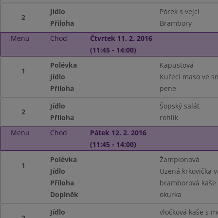
Jídlo
Pórek s vejci
2
Příloha
Brambory
Menu
Chod
Čtvrtek 11. 2. 2016
(11:45 - 14:00)
Polévka
Kapustová
1
Jídlo
Kuřecí maso ve s
Příloha
pene
Jídlo
Šopský salát
2
Příloha
rohlík
Menu
Chod
Pátek 12. 2. 2016
(11:45 - 14:00)
Polévka
Žampionová
1
Jídlo
Uzená krkovička 
Příloha
bramborová kaše
Doplněk
okurka
Jídlo
vločková kaše s 
2