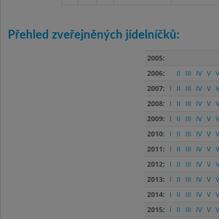
Přehled zveřejněných jídelníčků:
2005:
2006:
II
III
IV
V
V
2007:
I
II
III
IV
V
V
2008:
I
II
III
IV
V
V
2009:
I
II
III
IV
V
V
2010:
I
II
III
IV
V
V
2011:
I
II
III
IV
V
V
2012:
I
II
III
IV
V
V
2013:
I
II
III
IV
V
V
2014:
I
II
III
IV
V
V
2015:
I
II
III
IV
V
V