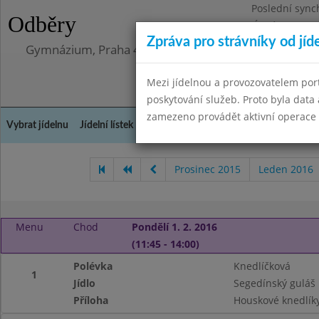
Poslední sync
Odběry
Úterý 12.5.202
Zpráva pro strávníky od jíd
Gymnázium, Praha 4, Budějovická 680
Mezi jídelnou a provozovatelem por
poskytování služeb. Proto byla dat
zamezeno provádět aktivní operace (
Vybrat jídelnu
Jídelní lístek
Historie
Kontakty a informace
Doch
Prosinec 2015
Leden 2016
Menu
Chod
Pondělí 1. 2. 2016
(11:45 - 14:00)
Polévka
Knedlíčková
1
Jídlo
Segedínský guláš
Příloha
Houskové knedlík