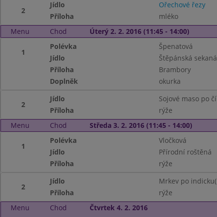
Jídlo
Ořechové řezy
2
Příloha
mléko
Menu
Chod
Úterý 2. 2. 2016 (11:45 - 14:00)
Polévka
Špenatová
1
Jídlo
Štěpánská sekaná
Příloha
Brambory
Doplněk
okurka
Jídlo
Sojové maso po č
2
Příloha
rýže
Menu
Chod
Středa 3. 2. 2016 (11:45 - 14:00)
Polévka
Vločková
1
Jídlo
Přírodní roštěná
Příloha
rýže
Jídlo
Mrkev po indicku
2
Příloha
rýže
Menu
Chod
Čtvrtek 4. 2. 2016