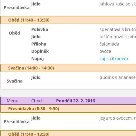
Jídlo
jáhlová kaše se sko
Přesnídávka
Oběd (11:40 - 13:30)
Polévka
špenátová s krut
Oběd
Jídlo
luštěninové rizoto
Příloha
čalamáda
Doplněk
ovoce
Nápoj
čaj s citronem
Svačina (14:00 - 14:30)
Jídlo
pudink s ananasem
Svačina
Menu
Chod
Pondělí 22. 2. 2016
Přesnídávka (8:30 - 9:30)
Jídlo
jogurt s ovocem, ro
Přesnídávka
Oběd (11:40 - 13:30)