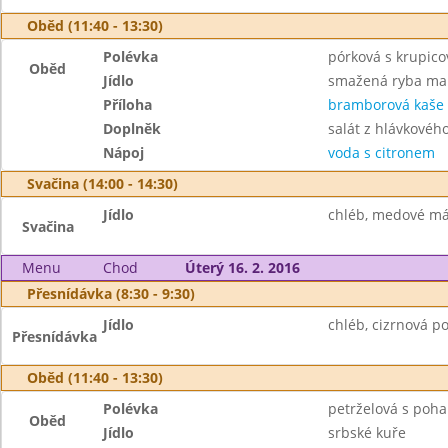
Oběd (11:40 - 13:30)
Polévka
pórková s krupic
Oběd
Jídlo
smažená ryba ma
Příloha
bramborová kaše
Doplněk
salát z hlávkového
Nápoj
voda s citronem
Svačina (14:00 - 14:30)
Jídlo
chléb, medové más
Svačina
Menu
Chod
Úterý 16. 2. 2016
Přesnídávka (8:30 - 9:30)
Jídlo
chléb, cizrnová p
Přesnídávka
Oběd (11:40 - 13:30)
Polévka
petrželová s poh
Oběd
Jídlo
srbské kuře