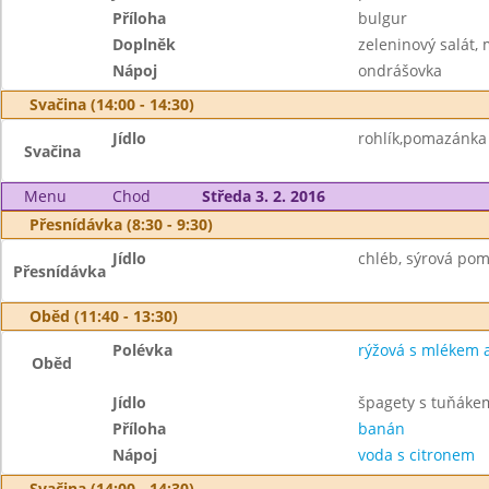
Příloha
bulgur
Doplněk
zeleninový salát,
Nápoj
ondrášovka
Svačina (14:00 - 14:30)
Jídlo
rohlík,pomazánka z
Svačina
Menu
Chod
Středa 3. 2. 2016
Přesnídávka (8:30 - 9:30)
Jídlo
chléb, sýrová pom
Přesnídávka
Oběd (11:40 - 13:30)
Polévka
rýžová s mlékem a
Oběd
Jídlo
špagety s tuňáke
Příloha
banán
Nápoj
voda s citronem
Svačina (14:00 - 14:30)