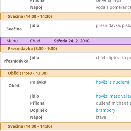
Příloha
červená řepa
Nápoj
voda s pomeranč
Svačina (14:00 - 14:30)
Jídlo
přesnidávka, piško
Svačina
Menu
Chod
Středa 24. 2. 2016
Přesnídávka (8:30 - 9:30)
Jídlo
chléb, liptovská 
Přesnídávka
Oběd (11:40 - 13:30)
Polévka
hovězí s nudlemi
Oběd
Jídlo
hovězí maso vaře
Příloha
dušená míchaná z
Doplněk
brambory
Nápoj
šťáva
Svačina (14:00 - 14:30)