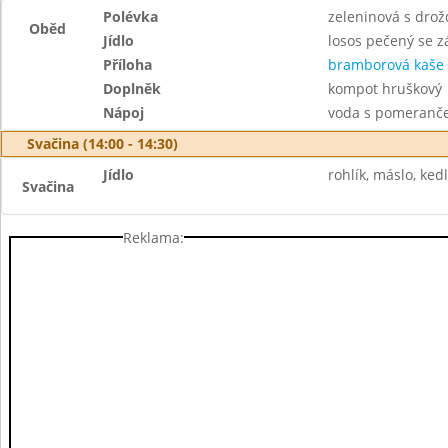
Polévka
zeleninová s drož
Oběd
Jídlo
losos pečený se 
Příloha
bramborová kaše
Doplněk
kompot hruškový
Nápoj
voda s pomeranč
Svačina (14:00 - 14:30)
Jídlo
rohlík, máslo, ked
Svačina
Reklama: