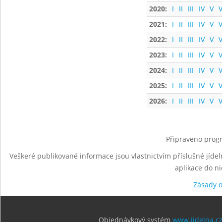
2020:
I
II
III
IV
V
V
2021:
I
II
III
IV
V
V
2022:
I
II
III
IV
V
V
2023:
I
II
III
IV
V
V
2024:
I
II
III
IV
V
V
2025:
I
II
III
IV
V
V
2026:
I
II
III
IV
V
V
Připraveno progr
Veškeré publikované informace jsou vlastnictvím příslušné jídel
aplikace do n
Zásady 
Objednávkový systém
www.jidelna.c