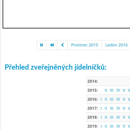
Prosinec 2015
Leden 2016
Přehled zveřejněných jídelníčků:
2014:
2015:
II
III
IV
V
V
2016:
I
II
III
IV
V
V
2017:
I
II
III
IV
V
V
2018:
I
II
III
IV
V
V
2019:
I
II
III
IV
V
V