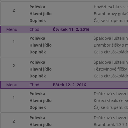
Polévka
Hovězí rychlá s vej
2
Hlavní jídlo
Bramborový guláš 
Doplněk
Čaj se sirupem, m
Menu
Chod
Čtvrtek 11. 2. 2016
Polévka
Špaldová luštěnin
1
Hlavní jídlo
Brambor.šišky s 
Doplněk
Čaj s citr.,čokolá
Polévka
Špaldová luštěnin
2
Hlavní jídlo
Těstovinové flíčky
Doplněk
Čaj s citr.,čokolá
Menu
Chod
Pátek 12. 2. 2016
Polévka
Drůbková s hvězd
1
Hlavní jídlo
Kuřecí steak, čer
Doplněk
Čaj se sirupem, dž
Polévka
Drůbková s hvězd
2
Hlavní jídlo
Bramborák 1,3,7,1