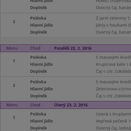
Hlavní jídlo
Hovězí znojemská 
Doplněk
Ovocný čaj, banán
Polévka
Z jarní zeleniny 1,
2
Hlavní jídlo
Jáhly s houbami (
Doplněk
Ovocný čaj, banán
Menu
Chod
Pondělí 22. 2. 2016
Polévka
S masovými knedlí
1
Hlavní jídlo
Krupicová kaše s 
Doplněk
Čaj s citr.,čokolá
Polévka
S masovými knedlí
2
Hlavní jídlo
Zeleninovo-cizrno
Doplněk
Čaj s citr.,čokolá
Menu
Chod
Úterý 23. 2. 2016
Polévka
Uzená s krupkami
1
Hlavní jídlo
Vepřová pečeně 1,
Doplněk
Ovocný čaj, ledov