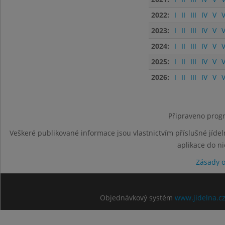
2022:
I
II
III
IV
V
V
2023:
I
II
III
IV
V
V
2024:
I
II
III
IV
V
V
2025:
I
II
III
IV
V
V
2026:
I
II
III
IV
V
V
Připraveno progr
Veškeré publikované informace jsou vlastnictvím příslušné jídel
aplikace do n
Zásady 
Objednávkový systém
www.jidelna.c