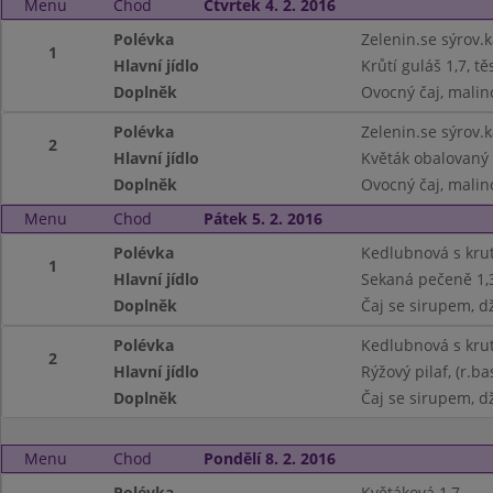
Menu
Chod
Čtvrtek 4. 2. 2016
Polévka
Zelenin.se sýrov.
1
Hlavní jídlo
Krůtí guláš 1,7, tě
Doplněk
Ovocný čaj, malin
Polévka
Zelenin.se sýrov.
2
Hlavní jídlo
Květák obalovaný 
Doplněk
Ovocný čaj, malin
Menu
Chod
Pátek 5. 2. 2016
Polévka
Kedlubnová s kru
1
Hlavní jídlo
Sekaná pečeně 1,
Doplněk
Čaj se sirupem, dž
Polévka
Kedlubnová s kru
2
Hlavní jídlo
Rýžový pilaf, (r.b
Doplněk
Čaj se sirupem, dž
Menu
Chod
Pondělí 8. 2. 2016
Polévka
Květáková 1,7