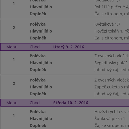
1
Hlavní jídlo
Rybí filé pečené 
Doplněk
Čaj s citronem, ml
Polévka
Květáková 1,7
2
Hlavní jídlo
Hovězí tokáň 1, rý
Doplněk
Čaj s citronem, ml
Menu
Chod
Úterý 9. 2. 2016
Polévka
Z ovesných vloček 
1
Hlavní jídlo
Segedinský guláš 
Doplněk
Jahodový čaj, ledo
Polévka
Z ovesných vloček 
2
Hlavní jídlo
Zapeč.cuketa s m
Doplněk
Jahodový čaj, ledo
Menu
Chod
Středa 10. 2. 2016
Polévka
Hovězí rychlá s vej
1
Hlavní jídlo
Šunková pizza 1
Doplněk
Čaj se sirupem, m