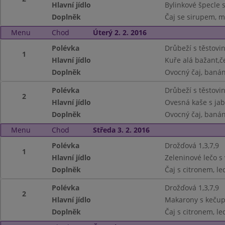
Hlavní jídlo
Bylinkové špecle 
Doplněk
Čaj se sirupem, m
Menu
Chod
Úterý 2. 2. 2016
Polévka
Drůbeží s těstovin
1
Hlavní jídlo
Kuře alá bažant,če
Doplněk
Ovocný čaj, baná
Polévka
Drůbeží s těstovin
2
Hlavní jídlo
Ovesná kaše s jab
Doplněk
Ovocný čaj, baná
Menu
Chod
Středa 3. 2. 2016
Polévka
Drožďová 1,3,7,9
1
Hlavní jídlo
Zeleninové lečo s 
Doplněk
Čaj s citronem, le
Polévka
Drožďová 1,3,7,9
2
Hlavní jídlo
Makarony s kečup
Doplněk
Čaj s citronem, le