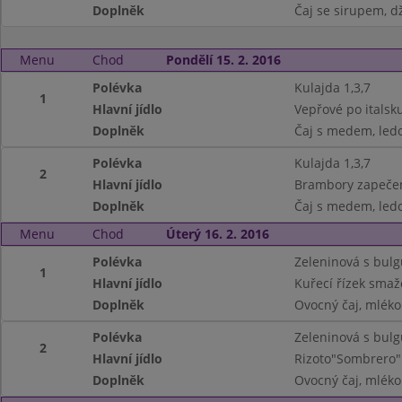
Doplněk
Čaj se sirupem, dž
Menu
Chod
Pondělí 15. 2. 2016
Polévka
Kulajda 1,3,7
1
Hlavní jídlo
Vepřové po italsk
Doplněk
Čaj s medem, ledo
Polévka
Kulajda 1,3,7
2
Hlavní jídlo
Brambory zapečené
Doplněk
Čaj s medem, ledo
Menu
Chod
Úterý 16. 2. 2016
Polévka
Zeleninová s bulg
1
Hlavní jídlo
Kuřecí řízek smaž
Doplněk
Ovocný čaj, mléko 
Polévka
Zeleninová s bulg
2
Hlavní jídlo
Rizoto"Sombrero"
Doplněk
Ovocný čaj, mléko 