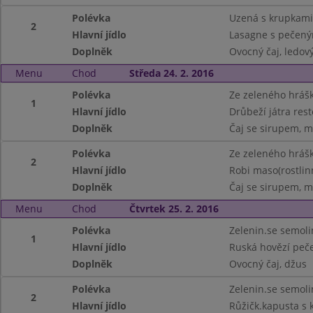
Polévka
Uzená s krupkami
2
Hlavní jídlo
Lasagne s pečeným
Doplněk
Ovocný čaj, ledov
Menu
Chod
Středa 24. 2. 2016
Polévka
Ze zeleného hrášk
1
Hlavní jídlo
Drůbeží játra res
Doplněk
Čaj se sirupem, m
Polévka
Ze zeleného hrášk
2
Hlavní jídlo
Robi maso(rostlin
Doplněk
Čaj se sirupem, m
Menu
Chod
Čtvrtek 25. 2. 2016
Polévka
Zelenin.se semoli
1
Hlavní jídlo
Ruská hovězí peče
Doplněk
Ovocný čaj, džus
Polévka
Zelenin.se semoli
2
Hlavní jídlo
Růžičk.kapusta s