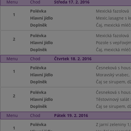
Menu
Chod
Středa 17. 2. 2016
Polévka
Mexická fazolová
1
Hlavní jídlo
Mexic.lasagne s 
Doplněk
Čaj, mexická mléč
Polévka
Mexická fazolová
2
Hlavní jídlo
Pozole s vepřový
Doplněk
Čaj, mexická mléč
Menu
Chod
Čtvrtek 18. 2. 2016
Polévka
Česneková s hous
1
Hlavní jídlo
Moravský vrabec, 
Doplněk
Čaj se sirupem, d
Polévka
Česneková s hous
2
Hlavní jídlo
Těstovinový salát 
Doplněk
Čaj se sirupem, d
Menu
Chod
Pátek 19. 2. 2016
Polévka
Z jarní zeleniny 1,
1