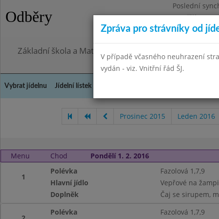
Poslední sync
Odběry
Pondělí 27.7.2
Zpráva pro strávníky od jíd
Omezení obje
Základní škola a Mateřská škola, Praha 4, Ohradní 49
V případě včasného neuhrazení str
vydán - viz. Vnitřní řád ŠJ.
Vybrat jídelnu
Jídelní lístek
Historie
Kontakty a informace
Doch
Prosinec 2015
Leden 2016
Menu
Chod
Pondělí 1. 2. 2016
Polévka
Fazolová 1,7,9
1
Hlavní jídlo
Vepřové na žampi
Doplněk
Čaj se sirupem, m
Polévka
Fazolová 1,7,9
2