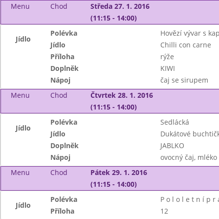
Menu
Chod
Středa 27. 1. 2016
(11:15 - 14:00)
Polévka
Hovězí vývar s k
Jídlo
Jídlo
Chilli con carne
Příloha
rýže
Doplněk
KIWI
Nápoj
čaj se sirupem
Menu
Chod
Čtvrtek 28. 1. 2016
(11:15 - 14:00)
Polévka
Sedlácká
Jídlo
Jídlo
Dukátové buchtič
Doplněk
JABLKO
Nápoj
ovocný čaj, mléko
Menu
Chod
Pátek 29. 1. 2016
(11:15 - 14:00)
Polévka
P o l o l e t n í p r
Jídlo
Příloha
12