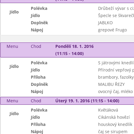
Polévka
Drůbeží vývar s c
Jídlo
Jídlo
Špecle se škvareč
Doplněk
JABLKO
Nápoj
grepové Frugo
Menu
Chod
Pondělí 18. 1. 2016
(11:15 - 14:00)
Polévka
S játrovými knedlí
Jídlo
Jídlo
Přírodní vepřový 
Příloha
brambory, fazolky
Doplněk
MALIBU ŘEZY
Nápoj
ovocný čaj, mléko
Menu
Chod
Úterý 19. 1. 2016 (11:15 - 14:00)
Polévka
Květáková
Jídlo
Jídlo
Cikánská hovězí
Příloha
houskový knedlík
Nápoj
čaj se sirupem