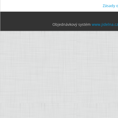
Zásady 
Objednávkový systém
www.jidelna.c