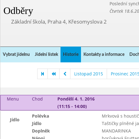
Poslední sync
Odběry
Čtvrtek 18.6.2
Základní škola, Praha 4, Křesomyslova 2
Vybrat jídelnu
Jídelní lístek
Historie
Kontakty a informace
Doch
Listopad 2015
Prosinec 201
Menu
Chod
Pondělí 4. 1. 2016
(11:15 - 14:00)
Polévka
Mrkvová s housti
Jídlo
Jídlo
Taštičky plněné jab
Doplněk
MANDARINKA
Nápoj
borůvková Fruttan