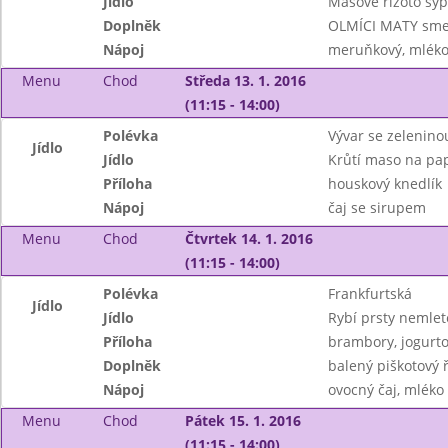
Jídlo
Masové rizoto syp
Doplněk
OLMÍCI MATY sme
Nápoj
meruňkový, mléko 
Menu
Chod
Středa 13. 1. 2016
(11:15 - 14:00)
Polévka
Vývar se zelenino
Jídlo
Jídlo
Krůtí maso na pa
Příloha
houskový knedlík
Nápoj
čaj se sirupem
Menu
Chod
Čtvrtek 14. 1. 2016
(11:15 - 14:00)
Polévka
Frankfurtská
Jídlo
Jídlo
Rybí prsty nemlet
Příloha
brambory, jogurto
Doplněk
balený piškotový 
Nápoj
ovocný čaj, mléko
Menu
Chod
Pátek 15. 1. 2016
(11:15 - 14:00)