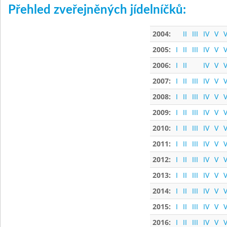
Přehled zveřejněných jídelníčků:
2004:
II
III
IV
V
V
2005:
I
II
III
IV
V
V
2006:
I
II
IV
V
V
2007:
I
II
III
IV
V
V
2008:
I
II
III
IV
V
V
2009:
I
II
III
IV
V
V
2010:
I
II
III
IV
V
V
2011:
I
II
III
IV
V
V
2012:
I
II
III
IV
V
V
2013:
I
II
III
IV
V
V
2014:
I
II
III
IV
V
V
2015:
I
II
III
IV
V
V
2016:
I
II
III
IV
V
V