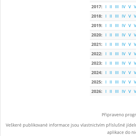
2017:
I
II
III
IV
V
V
2018:
I
II
III
IV
V
V
2019:
I
II
III
IV
V
V
2020:
I
II
III
IV
V
V
2021:
I
II
III
IV
V
V
2022:
I
II
III
IV
V
V
2023:
I
II
III
IV
V
V
2024:
I
II
III
IV
V
V
2025:
I
II
III
IV
V
V
2026:
I
II
III
IV
V
V
Připraveno progr
Veškeré publikované informace jsou vlastnictvím příslušné jídel
aplikace do n