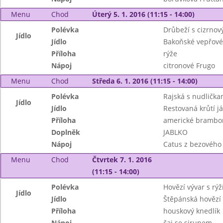
Menu
Chod
Úterý 5. 1. 2016 (11:15 - 14:00)
Polévka
Drůbeží s cizrno
Jídlo
Jídlo
Bakoňské vepřové
Příloha
rýže
Nápoj
citronové Frugo
Menu
Chod
Středa 6. 1. 2016 (11:15 - 14:00)
Polévka
Rajská s nudlička
Jídlo
Jídlo
Restovaná krůtí já
Příloha
americké brambory
Doplněk
JABLKO
Nápoj
Catus z bezového 
Menu
Chod
Čtvrtek 7. 1. 2016
(11:15 - 14:00)
Polévka
Hovězí vývar s rýž
Jídlo
Jídlo
Štěpánská hovězí
Příloha
houskový knedlík
Nápoj
čaj se sirupem