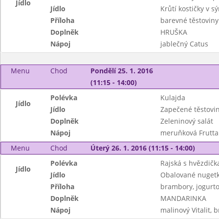
Jídlo
Jídlo
Krůtí kostičky v 
Příloha
barevné těstoviny
Doplněk
HRUŠKA
Nápoj
jablečný Catus
Menu
Chod
Pondělí 25. 1. 2016
(11:15 - 14:00)
Polévka
Kulajda
Jídlo
Jídlo
Zapečené těstovi
Doplněk
Zeleninový salát
Nápoj
meruňková Frutta
Menu
Chod
Úterý 26. 1. 2016 (11:15 - 14:00)
Polévka
Rajská s hvězdičk
Jídlo
Jídlo
Obalované nugetk
Příloha
brambory, jogurto
Doplněk
MANDARINKA
Nápoj
malinový Vitalit, 