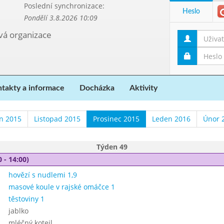
Poslední synchronizace:
Heslo
Pondělí 3.8.2026 10:09
ová organizace
takty a informace
Docházka
Aktivity
en 2015
Listopad 2015
Prosinec 2015
Leden 2016
Únor 
Týden 49
 - 14:00)
hovězí s nudlemi 1,9
masové koule v rajské omáčce 1
těstoviny 1
jablko
mléčný kotejl