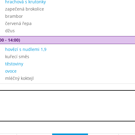
hrachová s krutonky
zapečená brokolice
brambor
červená řepa
džus
00 - 14:00)
hovězí s nudlemi 1,9
kuřecí směs
těstoviny
ovoce
mléčný koktejl