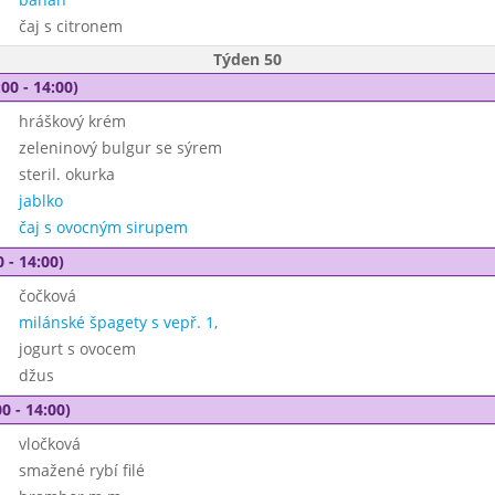
čaj s citronem
Týden 50
00 - 14:00)
hráškový krém
zeleninový bulgur se sýrem
steril. okurka
jablko
čaj s ovocným sirupem
 - 14:00)
čočková
milánské špagety s vepř. 1,
jogurt s ovocem
džus
0 - 14:00)
vločková
smažené rybí filé