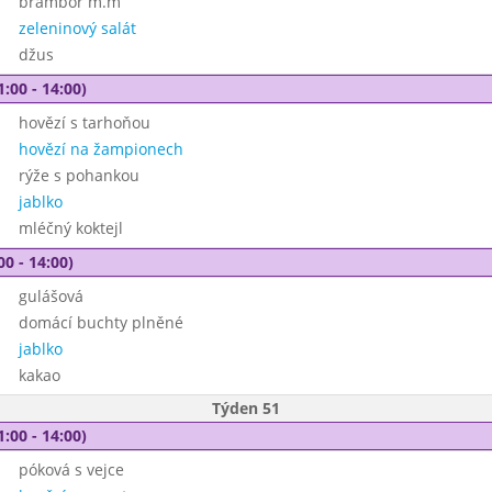
brambor m.m
zeleninový salát
džus
1:00 - 14:00)
hovězí s tarhoňou
hovězí na žampionech
rýže s pohankou
jablko
mléčný koktejl
00 - 14:00)
gulášová
domácí buchty plněné
jablko
kakao
Týden 51
1:00 - 14:00)
póková s vejce