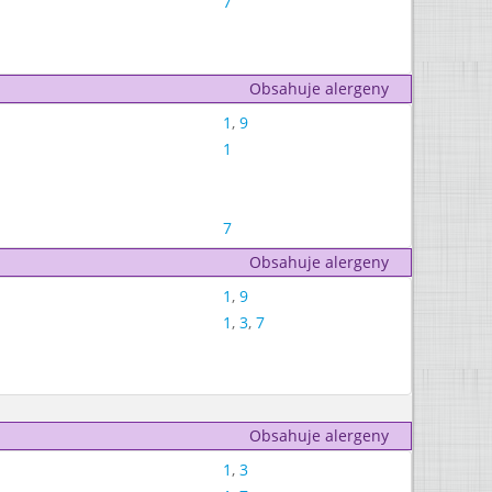
7
Obsahuje alergeny
1
,
9
1
7
Obsahuje alergeny
1
,
9
1
,
3
,
7
Obsahuje alergeny
1
,
3