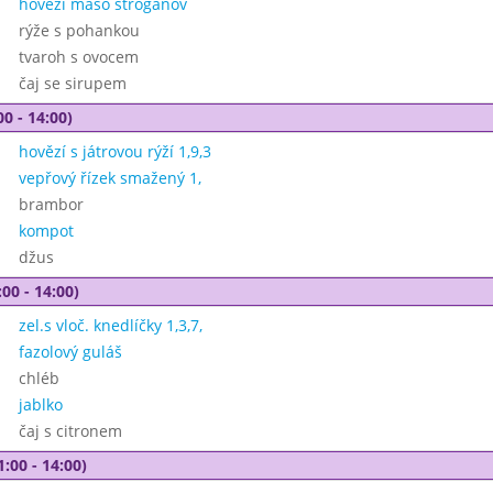
hovězí maso stroganov
rýže s pohankou
tvaroh s ovocem
čaj se sirupem
00 - 14:00)
hovězí s játrovou rýží 1,9,3
vepřový řízek smažený 1,
brambor
kompot
džus
00 - 14:00)
zel.s vloč. knedlíčky 1,3,7,
fazolový guláš
chléb
jablko
čaj s citronem
1:00 - 14:00)