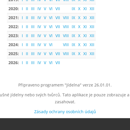
2020:
I
II
III
IV
V
VI
VII
IX
X
XI
XII
2021:
I
II
III
IV
V
VI
VII
VIII
IX
X
XI
XII
2022:
I
II
III
IV
V
VI
VII
VIII
IX
X
XI
XII
2023:
I
II
III
IV
V
VI
VII
VIII
IX
X
XI
XII
2024:
I
II
III
IV
V
VI
VIII
IX
X
XI
XII
2025:
I
II
III
IV
V
VI
VII
VIII
IX
X
XI
XII
2026:
I
II
III
IV
V
VI
VII
Připraveno programem "Jídelna" verze 26.01.01.
lušné jídelny nebo svých tvůrců. Tato aplikace je pouze zobrazuje 
zasahovat.
Zásady ochrany osobních údajů