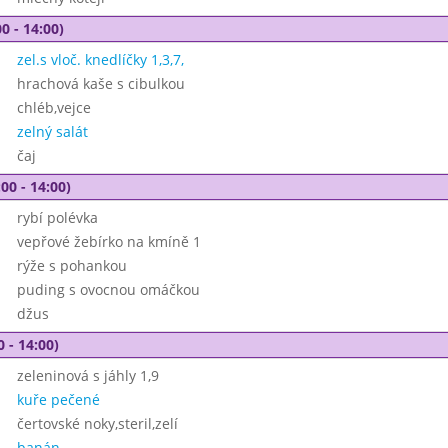
0 - 14:00)
zel.s vloč. knedlíčky 1,3,7,
hrachová kaše s cibulkou
chléb,vejce
zelný salát
čaj
00 - 14:00)
rybí polévka
vepřové žebírko na kmíně 1
rýže s pohankou
puding s ovocnou omáčkou
džus
0 - 14:00)
zeleninová s jáhly 1,9
kuře pečené
čertovské noky,steril,zelí
banán