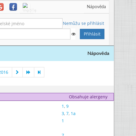
Nápověda
Nemůžu se přihlásit
Nápověda
2016
Obsahuje alergeny
1
,
9
3
,
7
,
1a
1
7