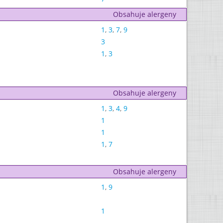
Obsahuje alergeny
1
,
3
,
7
,
9
3
1
,
3
Obsahuje alergeny
1
,
3
,
4
,
9
1
1
1
,
7
Obsahuje alergeny
1
,
9
1