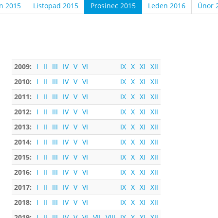
en 2015
Listopad 2015
Prosinec 2015
Leden 2016
Únor 
2009:
I
II
III
IV
V
VI
IX
X
XI
XII
2010:
I
II
III
IV
V
VI
IX
X
XI
XII
2011:
I
II
III
IV
V
VI
IX
X
XI
XII
2012:
I
II
III
IV
V
VI
IX
X
XI
XII
2013:
I
II
III
IV
V
VI
IX
X
XI
XII
2014:
I
II
III
IV
V
VI
IX
X
XI
XII
2015:
I
II
III
IV
V
VI
IX
X
XI
XII
2016:
I
II
III
IV
V
VI
IX
X
XI
XII
2017:
I
II
III
IV
V
VI
IX
X
XI
XII
2018:
I
II
III
IV
V
VI
IX
X
XI
XII
2019:
I
II
III
IV
V
VI
VII
VIII
IX
X
XI
XII