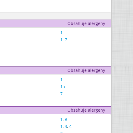
Obsahuje alergeny
1
1
,
7
Obsahuje alergeny
1
1a
7
Obsahuje alergeny
1
,
9
1
,
3
,
4