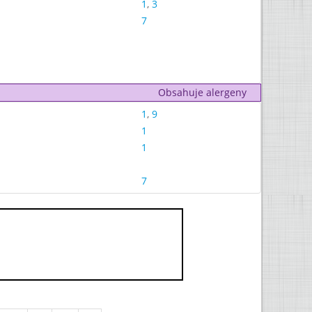
1
,
3
7
Obsahuje alergeny
1
,
9
1
1
7