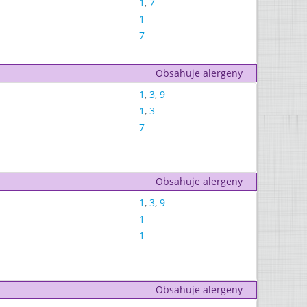
1
,
7
1
7
Obsahuje alergeny
1
,
3
,
9
1
,
3
7
Obsahuje alergeny
1
,
3
,
9
1
1
Obsahuje alergeny