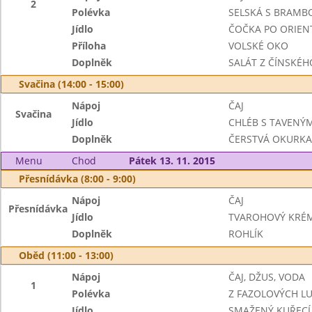
2
Polévka
SELSKÁ S BRAM
Jídlo
ČOČKA PO ORIEN
Příloha
VOLSKÉ OKO
Doplněk
SALÁT Z ČÍNSKÉHO
Svačina (14:00 - 15:00)
Nápoj
ČAJ
Svačina
Jídlo
CHLÉB S TAVENÝ
Doplněk
ČERSTVÁ OKURKA
Menu
Chod
Pátek 13. 11. 2015
Přesnídávka (8:00 - 9:00)
Nápoj
ČAJ
Přesnídávka
Jídlo
TVAROHOVÝ KRÉ
Doplněk
ROHLÍK
Oběd (11:00 - 13:00)
Nápoj
ČAJ, DŽUS, VODA
1
Polévka
Z FAZOLOVÝCH L
Jídlo
SMAŽENÝ KUŘECÍ 