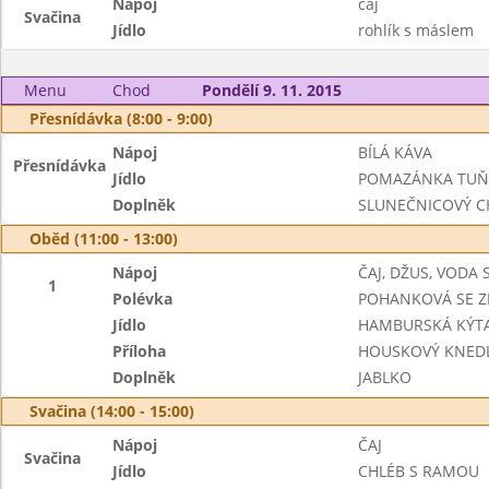
Nápoj
čaj
Svačina
Jídlo
rohlík s máslem
Menu
Chod
Pondělí 9. 11. 2015
Přesnídávka (8:00 - 9:00)
Nápoj
BÍLÁ KÁVA
Přesnídávka
Jídlo
POMAZÁNKA TUŇ
Doplněk
SLUNEČNICOVÝ C
Oběd (11:00 - 13:00)
Nápoj
ČAJ, DŽUS, VODA
1
Polévka
POHANKOVÁ SE Z
Jídlo
HAMBURSKÁ KÝT
Příloha
HOUSKOVÝ KNEDL
Doplněk
JABLKO
Svačina (14:00 - 15:00)
Nápoj
ČAJ
Svačina
Jídlo
CHLÉB S RAMOU