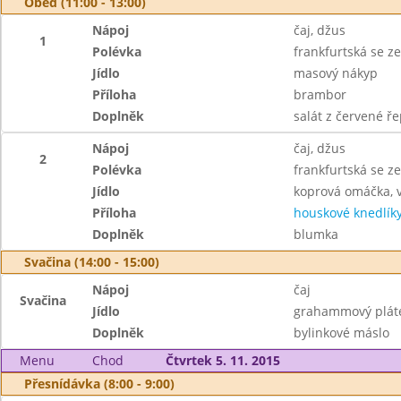
Oběd (11:00 - 13:00)
Nápoj
čaj, džus
1
Polévka
frankfurtská se z
Jídlo
masový nákyp
Příloha
brambor
Doplněk
salát z červené ř
Nápoj
čaj, džus
2
Polévka
frankfurtská se z
Jídlo
koprová omáčka, 
Příloha
houskové knedlík
Doplněk
blumka
Svačina (14:00 - 15:00)
Nápoj
čaj
Svačina
Jídlo
grahammový plát
Doplněk
bylinkové máslo
Menu
Chod
Čtvrtek 5. 11. 2015
Přesnídávka (8:00 - 9:00)