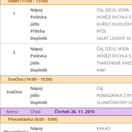
Oběd (11:00 - 13:00)
Nápoj
ČAJ, DŽUS, VODA
1
Polévka
HOVĚZÍ RYCHLÁ S 
Jídlo
KUŘECÍ NUDLIČKY
Příloha
RÝŽE
Doplněk
SALÁT LEDOVÝ SE
Nápoj
ČAJ, DŽUS, VODA
2
Polévka
HOVĚZÍ RYCHLÁ S 
Jídlo
TVAROHOVÉ KNEDL
Doplněk
KIWI
Svačina (14:00 - 15:00)
Nápoj
ČAJ
Svačina
Jídlo
POMAZÁNKA Z RY
Doplněk
SLUNEČNICOVÝ C
Menu
Chod
Čtvrtek 26. 11. 2015
Přesnídávka (8:00 - 9:00)
Nápoj
KAKAO
Přesnídávka