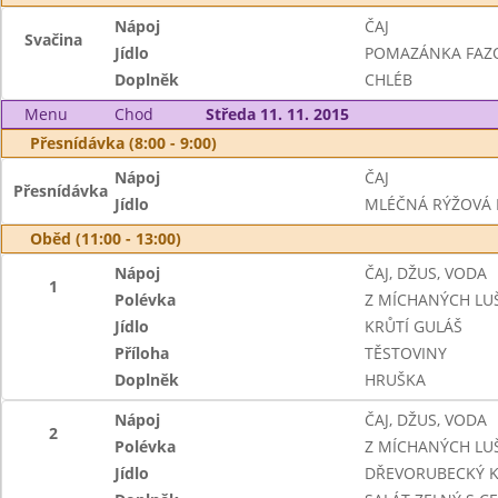
Nápoj
ČAJ
Svačina
Jídlo
POMAZÁNKA FAZO
Doplněk
CHLÉB
Menu
Chod
Středa 11. 11. 2015
Přesnídávka (8:00 - 9:00)
Nápoj
ČAJ
Přesnídávka
Jídlo
MLÉČNÁ RÝŽOVÁ 
Oběd (11:00 - 13:00)
Nápoj
ČAJ, DŽUS, VODA
1
Polévka
Z MÍCHANÝCH LU
Jídlo
KRŮTÍ GULÁŠ
Příloha
TĚSTOVINY
Doplněk
HRUŠKA
Nápoj
ČAJ, DŽUS, VODA
2
Polévka
Z MÍCHANÝCH LU
Jídlo
DŘEVORUBECKÝ K