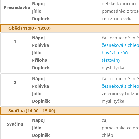
Nápoj
dětské kapučíno
Přesnídávka
Jídlo
pomazánka z tresč
Doplněk
celozrnná veka
Oběd (11:00 - 13:00)
Nápoj
čaj, ochucené ml
1
Polévka
česneková s chle
Jídlo
hovězí tokáň
Příloha
těstoviny
Doplněk
mysli tyčka
Nápoj
čaj, ochucené ml
2
Polévka
česneková s chle
Jídlo
zeleninový bulgur
Doplněk
mysli tyčka
Svačina (14:00 - 15:00)
Nápoj
čaj
Svačina
Jídlo
pomazánka celer
Doplněk
chléb