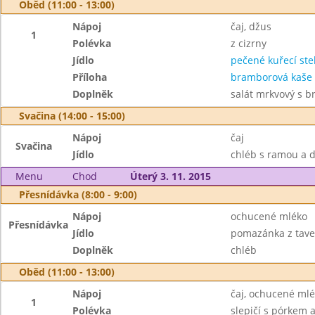
Oběd (11:00 - 13:00)
Nápoj
čaj, džus
1
Polévka
z cizrny
Jídlo
pečené kuřecí st
Příloha
bramborová kaše
Doplněk
salát mrkvový s b
Svačina (14:00 - 15:00)
Nápoj
čaj
Svačina
Jídlo
chléb s ramou a
Menu
Chod
Úterý 3. 11. 2015
Přesnídávka (8:00 - 9:00)
Nápoj
ochucené mléko
Přesnídávka
Jídlo
pomazánka z tave
Doplněk
chléb
Oběd (11:00 - 13:00)
Nápoj
čaj, ochucené ml
1
Polévka
slepičí s pórkem 