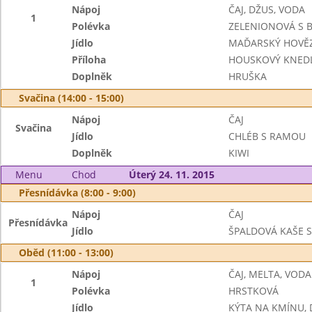
Nápoj
ČAJ, DŽUS, VODA
1
Polévka
ZELENIONOVÁ S 
Jídlo
MAĎARSKÝ HOVĚZ
Příloha
HOUSKOVÝ KNEDL
Doplněk
HRUŠKA
Svačina (14:00 - 15:00)
Nápoj
ČAJ
Svačina
Jídlo
CHLÉB S RAMOU
Doplněk
KIWI
Menu
Chod
Úterý 24. 11. 2015
Přesnídávka (8:00 - 9:00)
Nápoj
ČAJ
Přesnídávka
Jídlo
ŠPALDOVÁ KAŠE S
Oběd (11:00 - 13:00)
Nápoj
ČAJ, MELTA, VODA
1
Polévka
HRSTKOVÁ
Jídlo
KÝTA NA KMÍNU,