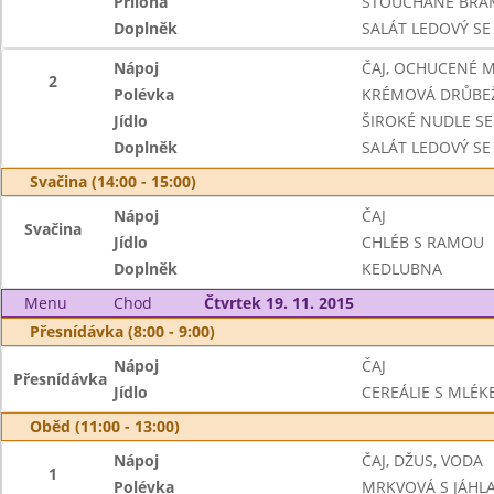
Příloha
ŠŤOUCHANÉ BRA
Doplněk
SALÁT LEDOVÝ SE
Nápoj
ČAJ, OCHUCENÉ 
2
Polévka
KRÉMOVÁ DRŮBEŽ
Jídlo
ŠIROKÉ NUDLE S
Doplněk
SALÁT LEDOVÝ SE
Svačina (14:00 - 15:00)
Nápoj
ČAJ
Svačina
Jídlo
CHLÉB S RAMOU
Doplněk
KEDLUBNA
Menu
Chod
Čtvrtek 19. 11. 2015
Přesnídávka (8:00 - 9:00)
Nápoj
ČAJ
Přesnídávka
Jídlo
CEREÁLIE S MLÉK
Oběd (11:00 - 13:00)
Nápoj
ČAJ, DŽUS, VODA
1
Polévka
MRKVOVÁ S JÁHL