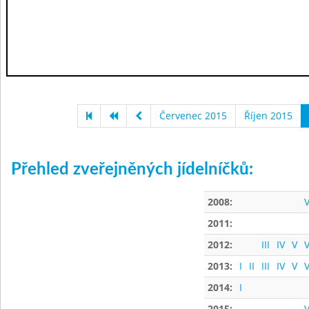
Červenec 2015
Říjen 2015
Přehled zveřejněných jídelníčků:
2008:
V
2011:
2012:
III
IV
V
V
2013:
I
II
III
IV
V
V
2014:
I
2015:
V