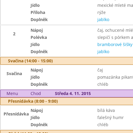
Jídlo
mexické mleté m
Příloha
rýže
Doplněk
jablko
Nápoj
čaj, ochucené ml
2
Polévka
slepičí s pórkem 
Jídlo
bramborové šišk
Doplněk
jablko
Svačina (14:00 - 15:00)
Nápoj
čaj
Svačina
Jídlo
pomazánka pikan
Doplněk
chléb
Menu
Chod
Středa 4. 11. 2015
Přesnídávka (8:00 - 9:00)
Nápoj
bílá káva
Přesnídávka
Jídlo
falešný humr
Doplněk
chléb