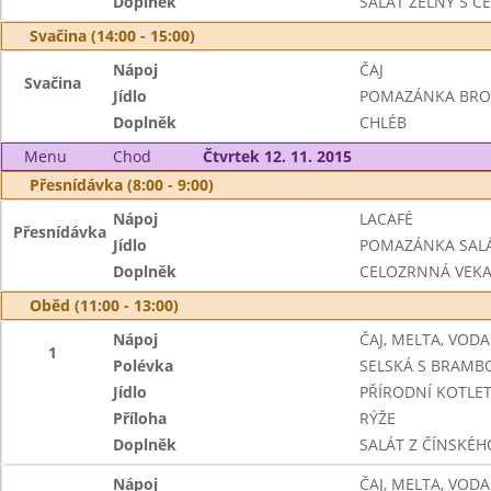
Doplněk
SALÁT ZELNÝ S C
Svačina (14:00 - 15:00)
Nápoj
ČAJ
Svačina
Jídlo
POMAZÁNKA BRO
Doplněk
CHLÉB
Menu
Chod
Čtvrtek 12. 11. 2015
Přesnídávka (8:00 - 9:00)
Nápoj
LACAFÉ
Přesnídávka
Jídlo
POMAZÁNKA SAL
Doplněk
CELOZRNNÁ VEK
Oběd (11:00 - 13:00)
Nápoj
ČAJ, MELTA, VODA
1
Polévka
SELSKÁ S BRAM
Jídlo
PŘÍRODNÍ KOTLE
Příloha
RÝŽE
Doplněk
SALÁT Z ČÍNSKÉHO
Nápoj
ČAJ, MELTA, VODA