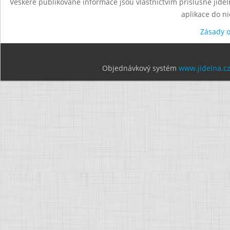
Veškeré publikované informace jsou vlastnictvím příslušné jídel
aplikace do n
Zásady 
Objednávkový systém
www.jidelna.c