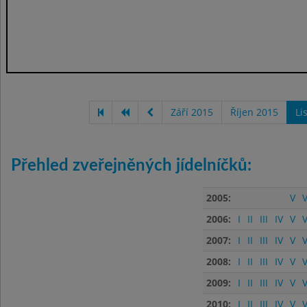
Září 2015
Říjen 2015
Li
Přehled zveřejněných jídelníčků:
2005:
V
V
2006:
I
II
III
IV
V
V
2007:
I
II
III
IV
V
V
2008:
I
II
III
IV
V
V
2009:
I
II
III
IV
V
V
2010:
I
II
III
IV
V
V