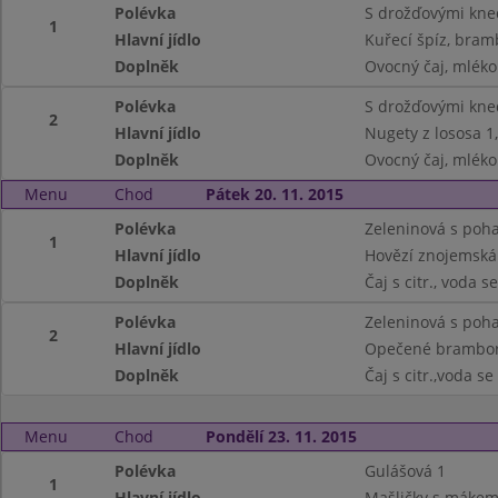
Polévka
S drožďovými kned
1
Hlavní jídlo
Kuřecí špíz, bram
Doplněk
Ovocný čaj, mléko 
Polévka
S drožďovými kned
2
Hlavní jídlo
Nugety z lososa 1
Doplněk
Ovocný čaj, mléko 
Menu
Chod
Pátek 20. 11. 2015
Polévka
Zeleninová s poh
1
Hlavní jídlo
Hovězí znojemská 
Doplněk
Čaj s citr., voda 
Polévka
Zeleninová s poh
2
Hlavní jídlo
Opečené bramboro
Doplněk
Čaj s citr.,voda s
Menu
Chod
Pondělí 23. 11. 2015
Polévka
Gulášová 1
1
Hlavní jídlo
Mašličky s mákem