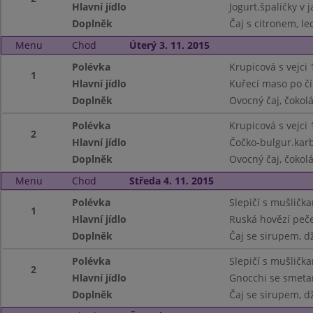
Hlavní jídlo
Jogurt.špalíčky v 
Doplněk
Čaj s citronem, le
Menu
Chod
Úterý 3. 11. 2015
Polévka
Krupicová s vejci 
1
Hlavní jídlo
Kuřecí maso po čí
Doplněk
Ovocný čaj, čokol
Polévka
Krupicová s vejci 
2
Hlavní jídlo
Čočko-bulgur.karb
Doplněk
Ovocný čaj, čokol
Menu
Chod
Středa 4. 11. 2015
Polévka
Slepičí s mušlička
1
Hlavní jídlo
Ruská hovězí peče
Doplněk
Čaj se sirupem, d
Polévka
Slepičí s mušlička
2
Hlavní jídlo
Gnocchi se smeta
Doplněk
Čaj se sirupem, d