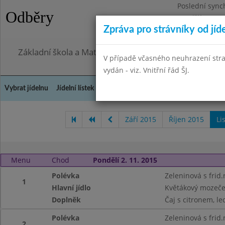
Poslední sync
Odběry
Pondělí 27.7.2
Zpráva pro strávníky od jíd
Omezení obje
Základní škola a Mateřská škola, Praha 4, Ohradní 49
V případě včasného neuhrazení str
vydán - viz. Vnitřní řád ŠJ.
Vybrat jídelnu
Jídelní lístek
Historie
Kontakty a informace
Doch
Září 2015
Říjen 2015
Li
Menu
Chod
Pondělí 2. 11. 2015
Polévka
Zeleninová s frid
1
Hlavní jídlo
Květákový mozeče
Doplněk
Čaj s citronem, le
Polévka
Zeleninová s frid
2