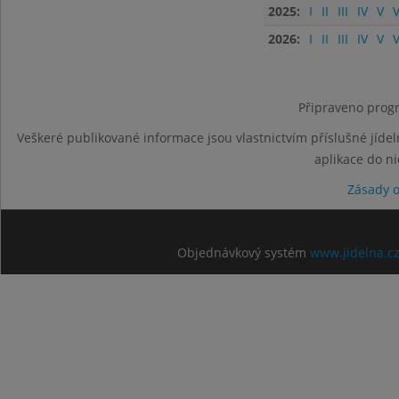
2025:
I
II
III
IV
V
V
2026:
I
II
III
IV
V
V
Připraveno progr
Veškeré publikované informace jsou vlastnictvím příslušné jídel
aplikace do n
Zásady 
Objednávkový systém
www.jidelna.c