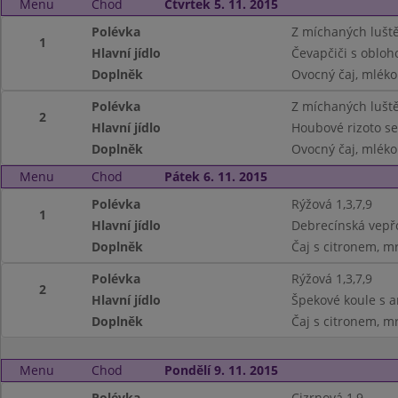
Menu
Chod
Čtvrtek 5. 11. 2015
Polévka
Z míchaných luště
1
Hlavní jídlo
Čevapčiči s obloh
Doplněk
Ovocný čaj, mléko 
Polévka
Z míchaných luště
2
Hlavní jídlo
Houbové rizoto se
Doplněk
Ovocný čaj, mléko 
Menu
Chod
Pátek 6. 11. 2015
Polévka
Rýžová 1,3,7,9
1
Hlavní jídlo
Debrecínská vepřo
Doplněk
Čaj s citronem, mr
Polévka
Rýžová 1,3,7,9
2
Hlavní jídlo
Špekové koule s an
Doplněk
Čaj s citronem, mr
Menu
Chod
Pondělí 9. 11. 2015
Polévka
Cizrnová 1,9