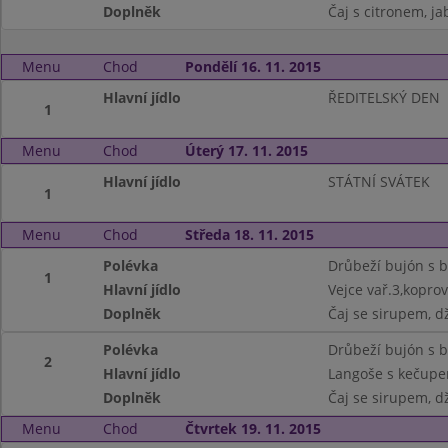
Doplněk
Čaj s citronem, j
Menu
Chod
Pondělí 16. 11. 2015
Hlavní jídlo
ŘEDITELSKÝ DEN
1
Menu
Chod
Úterý 17. 11. 2015
Hlavní jídlo
STÁTNÍ SVÁTEK
1
Menu
Chod
Středa 18. 11. 2015
Polévka
Drůbeží bujón s 
1
Hlavní jídlo
Vejce vař.3,kopro
Doplněk
Čaj se sirupem, d
Polévka
Drůbeží bujón s 
2
Hlavní jídlo
Langoše s kečupem
Doplněk
Čaj se sirupem, d
Menu
Chod
Čtvrtek 19. 11. 2015