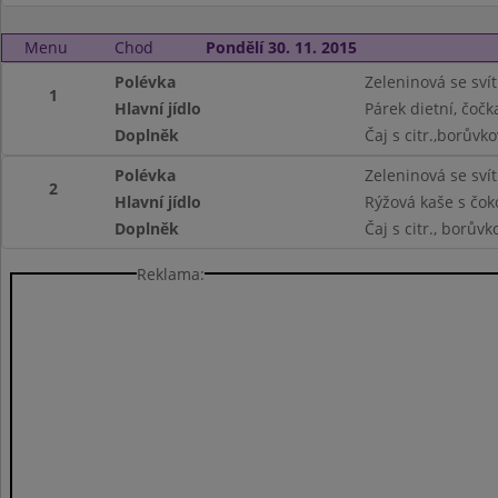
Menu
Chod
Pondělí 30. 11. 2015
Polévka
Zeleninová se sví
1
Hlavní jídlo
Párek dietní, čočk
Doplněk
Čaj s citr.,borůvk
Polévka
Zeleninová se sví
2
Hlavní jídlo
Rýžová kaše s čok
Doplněk
Čaj s citr., borův
Reklama: