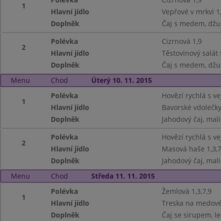
1
Hlavní jídlo
Vepřové v mrkvi 1
Doplněk
Čaj s medem, džu
Polévka
Cizrnová 1,9
2
Hlavní jídlo
Těstovinový salát
Doplněk
Čaj s medem, džu
Menu
Chod
Úterý 10. 11. 2015
Polévka
Hovězí rychlá s vej
1
Hlavní jídlo
Bavorské vdolečky
Doplněk
Jahodový čaj, mal
Polévka
Hovězí rychlá s vej
2
Hlavní jídlo
Masová haše 1,3,
Doplněk
Jahodový čaj, mal
Menu
Chod
Středa 11. 11. 2015
Polévka
Žemlová 1,3,7,9
1
Hlavní jídlo
Treska na medové 
Doplněk
Čaj se sirupem, le