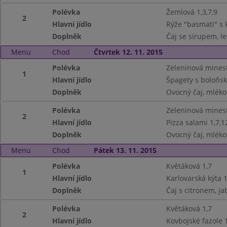
Polévka
Žemlová 1,3,7,9
2
Hlavní jídlo
Rýže "basmati" s
Doplněk
Čaj se sirupem, le
Menu
Chod
Čtvrtek 12. 11. 2015
Polévka
Zeleninová minest
1
Hlavní jídlo
Špagety s boloňs
Doplněk
Ovocný čaj, mléko 
Polévka
Zeleninová minest
2
Hlavní jídlo
Pizza salami 1,7,1
Doplněk
Ovocný čaj, mléko 
Menu
Chod
Pátek 13. 11. 2015
Polévka
Květáková 1,7
1
Hlavní jídlo
Karlovarská kýta 1
Doplněk
Čaj s citronem, j
Polévka
Květáková 1,7
2
Hlavní jídlo
Kovbojské fazole 1