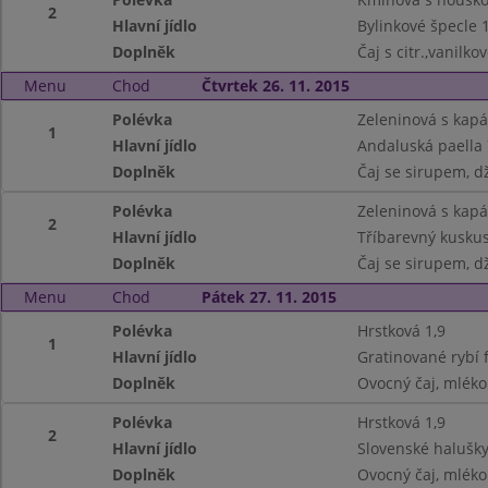
2
Hlavní jídlo
Bylinkové špecle 
Doplněk
Čaj s citr.,vanilko
Menu
Chod
Čtvrtek 26. 11. 2015
Polévka
Zeleninová s kapá
1
Hlavní jídlo
Andaluská paella 
Doplněk
Čaj se sirupem, d
Polévka
Zeleninová s kapá
2
Hlavní jídlo
Tříbarevný kuskus
Doplněk
Čaj se sirupem, d
Menu
Chod
Pátek 27. 11. 2015
Polévka
Hrstková 1,9
1
Hlavní jídlo
Gratinované rybí f
Doplněk
Ovocný čaj, mléko
Polévka
Hrstková 1,9
2
Hlavní jídlo
Slovenské halušky 
Doplněk
Ovocný čaj, mléko