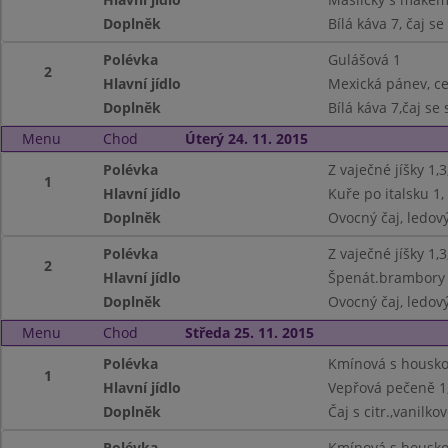
Doplněk
Bílá káva 7, čaj s
Polévka
Gulášová 1
2
Hlavní jídlo
Mexická pánev, ce
Doplněk
Bílá káva 7,čaj se
Menu
Chod
Úterý 24. 11. 2015
Polévka
Z vaječné jíšky 1,3
1
Hlavní jídlo
Kuře po italsku 1,
Doplněk
Ovocný čaj, ledový
Polévka
Z vaječné jíšky 1,3
2
Hlavní jídlo
Špenát.brambory s
Doplněk
Ovocný čaj, ledový
Menu
Chod
Středa 25. 11. 2015
Polévka
Kmínová s housko
1
Hlavní jídlo
Vepřová pečeně 1
Doplněk
Čaj s citr.,vanilko
Polévka
Kmínová s housko