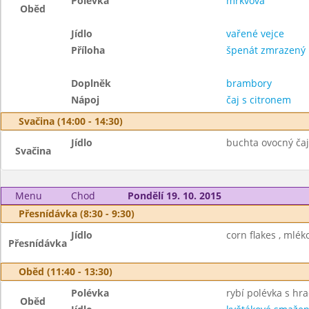
Polévka
mrkvová
Oběd
Jídlo
vařené vejce
Příloha
špenát zmrazený
Doplněk
brambory
Nápoj
čaj s citronem
Svačina (14:00 - 14:30)
Jídlo
buchta ovocný čaj
Svačina
Menu
Chod
Pondělí 19. 10. 2015
Přesnídávka (8:30 - 9:30)
Jídlo
corn flakes , mléko
Přesnídávka
Oběd (11:40 - 13:30)
Polévka
rybí polévka s h
Oběd