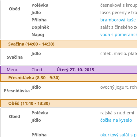
Polévka
česneková s krou
Oběd
Jídlo
losos pečený v tr
Příloha
bramborová kaše
Doplněk
salát z čínského ze
Nápoj
voda s pomeranče
Svačina (14:00 - 14:30)
Jídlo
chléb, máslo, plát
Svačina
Menu
Chod
Úterý 27. 10. 2015
Přesnídávka (8:30 - 9:30)
Jídlo
ovocný jogurt, roh
Přesnídávka
Oběd (11:40 - 13:30)
Polévka
rajská s nudlemi
Oběd
Jídlo
čočka na kyselo
Příloha
okurkový salát s 