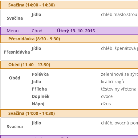
Svačina (14:00 - 14:30)
Jídlo
chléb,máslo,strouh
Svačina
Menu
Chod
Úterý 13. 10. 2015
Přesnídávka (8:30 - 9:30)
Jídlo
chléb, špenátová 
Přesnídávka
Oběd (11:40 - 13:30)
Polévka
zeleninová se sý
Oběd
Jídlo
králičí ragů
Příloha
těstoviny vřetena
Doplněk
ovoce
Nápoj
džus
Svačina (14:00 - 14:30)
Jídlo
chléb, ovocná po
Svačina