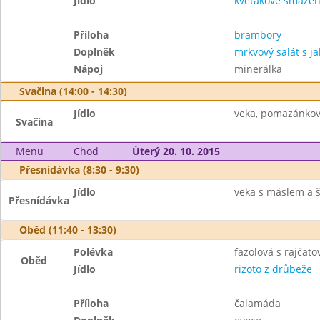
Jídlo
květákové smažen
Příloha
brambory
Doplněk
mrkvový salát s ja
Nápoj
minerálka
Svačina (14:00 - 14:30)
Jídlo
veka, pomazánkové
Svačina
Menu
Chod
Úterý 20. 10. 2015
Přesnídávka (8:30 - 9:30)
Jídlo
veka s máslem a š
Přesnídávka
Oběd (11:40 - 13:30)
Polévka
fazolová s rajčat
Oběd
Jídlo
rizoto z drůbeže
Příloha
čalamáda