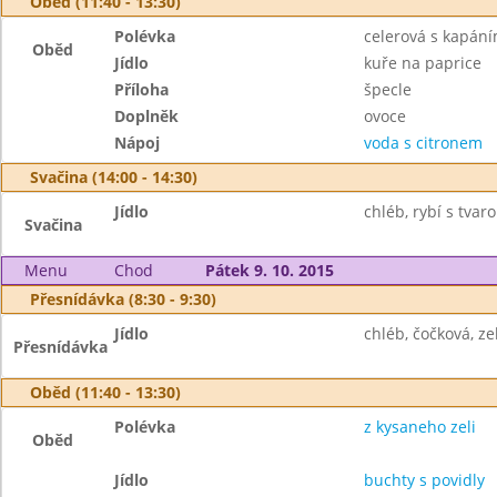
Oběd (11:40 - 13:30)
Polévka
celerová s kapán
Oběd
Jídlo
kuře na paprice
Příloha
špecle
Doplněk
ovoce
Nápoj
voda s citronem
Svačina (14:00 - 14:30)
Jídlo
chléb, rybí s tvar
Svačina
Menu
Chod
Pátek 9. 10. 2015
Přesnídávka (8:30 - 9:30)
Jídlo
chléb, čočková, ze
Přesnídávka
Oběd (11:40 - 13:30)
Polévka
z kysaneho zeli
Oběd
Jídlo
buchty s povidly