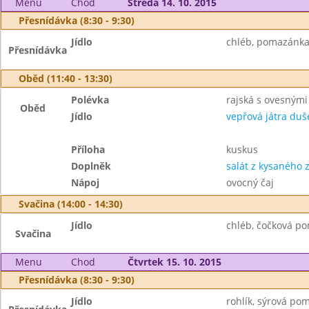
Menu
Chod
Středa 14. 10. 2015
Přesnídávka (8:30 - 9:30)
Jídlo
chléb, pomazánka 
Přesnídávka
Oběd (11:40 - 13:30)
Polévka
rajská s ovesnými
Oběd
Jídlo
vepřová játra du
Příloha
kuskus
Doplněk
salát z kysaného z
Nápoj
ovocný čaj
Svačina (14:00 - 14:30)
Jídlo
chléb, čočková po
Svačina
Menu
Chod
Čtvrtek 15. 10. 2015
Přesnídávka (8:30 - 9:30)
Jídlo
rohlík, sýrová po