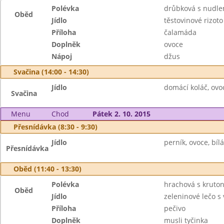
Polévka
drůbková s nudle
Oběd
Jídlo
těstovinové rizot
Příloha
čalamáda
Doplněk
ovoce
Nápoj
džus
Svačina (14:00 - 14:30)
Jídlo
domácí koláč, ovo
Svačina
Menu
Chod
Pátek 2. 10. 2015
Přesnídávka (8:30 - 9:30)
Jídlo
perník, ovoce, bíl
Přesnídávka
Oběd (11:40 - 13:30)
Polévka
hrachová s kruto
Oběd
Jídlo
zeleninové lečo s 
Příloha
pečivo
Doplněk
musli tyčinka