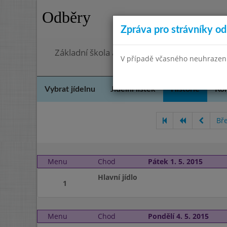
Odběry
Zpráva pro strávníky od 
Základní škola a Mateřská škola, Praha 4, O
V případě včasného neuhrazení 
Vybrat jídelnu
Jídelní lístek
Historie
Kon
Bř
Menu
Chod
Pátek 1. 5. 2015
Hlavní jídlo
1
Menu
Chod
Pondělí 4. 5. 2015