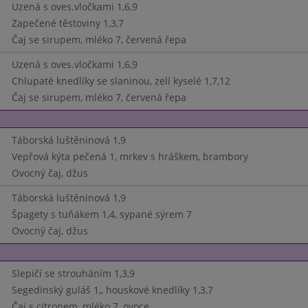
Uzená s oves.vločkami 1,6,9
Zapečené těstoviny 1,3,7
Čaj se sirupem, mléko 7, červená řepa
Uzená s oves.vločkami 1,6,9
Chlupaté knedlíky se slaninou, zelí kyselé 1,7,12
Čaj se sirupem, mléko 7, červená řepa
Táborská luštěninová 1,9
Vepřová kýta pečená 1, mrkev s hráškem, brambory
Ovocný čaj, džus
Táborská luštěninová 1,9
Špagety s tuňákem 1,4, sypané sýrem 7
Ovocný čaj, džus
Slepičí se strouháním 1,3,9
Segedinský guláš 1,, houskové knedlíky 1,3,7
Čaj s citronem, mléko 7, ovoce