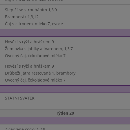
Slepičí se strouháním 1,3,9
Bramborák 1,3,12
Čaj s citronem, mléko 7, ovoce
Hovězí s rýží a hráškem 9
Žemlovka s jablky a tvarohem, 1,3,7
Ovocný čaj, čokoládové mléko 7
Hovězí s rýží a hráškem 9
Drůbeží játra restovaná 1, brambory
Ovocný čaj, čokoládové mléko 7
STÁTNÍ SVÁTEK
Týden 20
Z červené čočky 1,7,9