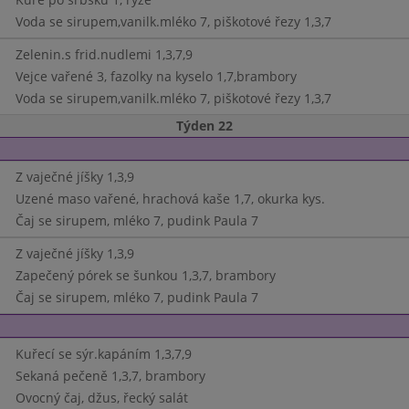
Voda se sirupem,vanilk.mléko 7, piškotové řezy 1,3,7
Zelenin.s frid.nudlemi 1,3,7,9
Vejce vařené 3, fazolky na kyselo 1,7,brambory
Voda se sirupem,vanilk.mléko 7, piškotové řezy 1,3,7
Týden 22
Z vaječné jíšky 1,3,9
Uzené maso vařené, hrachová kaše 1,7, okurka kys.
Čaj se sirupem, mléko 7, pudink Paula 7
Z vaječné jíšky 1,3,9
Zapečený pórek se šunkou 1,3,7, brambory
Čaj se sirupem, mléko 7, pudink Paula 7
Kuřecí se sýr.kapáním 1,3,7,9
Sekaná pečeně 1,3,7, brambory
Ovocný čaj, džus, řecký salát