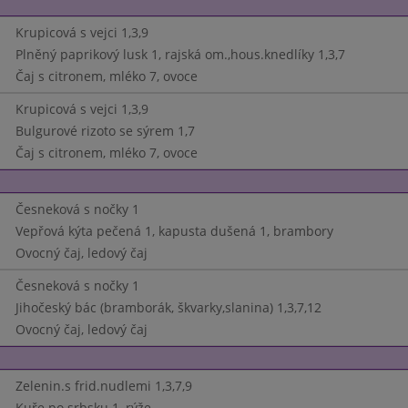
Krupicová s vejci 1,3,9
Plněný paprikový lusk 1, rajská om.,hous.knedlíky 1,3,7
Čaj s citronem, mléko 7, ovoce
Krupicová s vejci 1,3,9
Bulgurové rizoto se sýrem 1,7
Čaj s citronem, mléko 7, ovoce
Česneková s nočky 1
Vepřová kýta pečená 1, kapusta dušená 1, brambory
Ovocný čaj, ledový čaj
Česneková s nočky 1
Jihočeský bác (bramborák, škvarky,slanina) 1,3,7,12
Ovocný čaj, ledový čaj
Zelenin.s frid.nudlemi 1,3,7,9
Kuře po srbsku 1, rýže