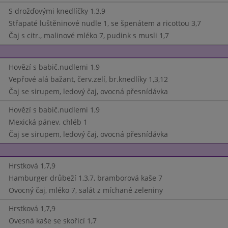
S drožďovými knedlíčky 1,3,9
Střapaté luštěninové nudle 1, se špenátem a ricottou 3,7
Čaj s citr., malinové mléko 7, pudink s musli 1,7
Hovězí s babič.nudlemi 1,9
Vepřové alá bažant, červ.zelí, br.knedlíky 1,3,12
Čaj se sirupem, ledový čaj, ovocná přesnídávka
Hovězí s babič.nudlemi 1,9
Mexická pánev, chléb 1
Čaj se sirupem, ledový čaj, ovocná přesnídávka
Hrstková 1,7,9
Hamburger drůbeží 1,3,7, bramborová kaše 7
Ovocný čaj, mléko 7, salát z míchané zeleniny
Hrstková 1,7,9
Ovesná kaše se skořicí 1,7