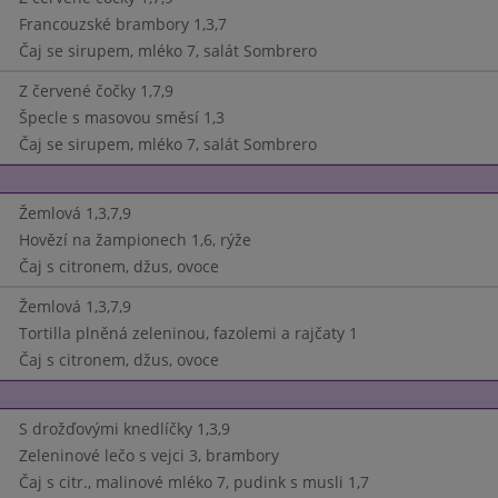
Francouzské brambory 1,3,7
Čaj se sirupem, mléko 7, salát Sombrero
Z červené čočky 1,7,9
Špecle s masovou směsí 1,3
Čaj se sirupem, mléko 7, salát Sombrero
Žemlová 1,3,7,9
Hovězí na žampionech 1,6, rýže
Čaj s citronem, džus, ovoce
Žemlová 1,3,7,9
Tortilla plněná zeleninou, fazolemi a rajčaty 1
Čaj s citronem, džus, ovoce
S drožďovými knedlíčky 1,3,9
Zeleninové lečo s vejci 3, brambory
Čaj s citr., malinové mléko 7, pudink s musli 1,7