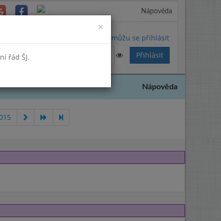
Nápověda
Close
×
Nemůžu se přihlásit
í řád ŠJ.
Nápověda
2015