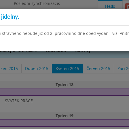
Poslední synchronizace:
Heslo
Pondělí 27.7.2026 13:26
jídelny.
Omezení objednávek
hradní 49
stravného nebude již od 2. pracovního dne oběd vydán - viz. Vnitřn
takty a informace
Docházka
Aktivity
ezen 2015
Duben 2015
Květen 2015
Červen 2015
Září 
Týden 18
SVÁTEK PRÁCE
Týden 19