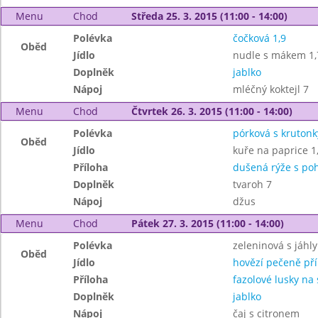
Menu
Chod
Středa 25. 3. 2015 (11:00 - 14:00)
Polévka
čočková 1,9
Oběd
Jídlo
nudle s mákem 1,
Doplněk
jablko
Nápoj
mléčný koktejl 7
Menu
Chod
Čtvrtek 26. 3. 2015 (11:00 - 14:00)
Polévka
pórková s krutonk
Oběd
Jídlo
kuře na paprice 1
Příloha
dušená rýže s po
Doplněk
tvaroh 7
Nápoj
džus
Menu
Chod
Pátek 27. 3. 2015 (11:00 - 14:00)
Polévka
zeleninová s jáhly
Oběd
Jídlo
hovězí pečeně pří
Příloha
fazolové lusky na
Doplněk
jablko
Nápoj
čaj s citronem