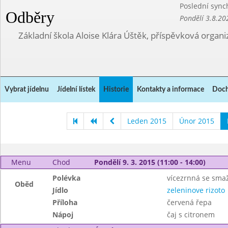
Poslední sync
Odběry
Pondělí 3.8.20
Základní škola Aloise Klára Úštěk, příspěvková organi
Vybrat jídelnu
Jídelní lístek
Historie
Kontakty a informace
Doch
Leden 2015
Únor 2015
Menu
Chod
Pondělí 9. 3. 2015 (11:00 - 14:00)
Polévka
vícezrnná se sma
Oběd
Jídlo
zeleninove rizoto
Příloha
červená řepa
Nápoj
čaj s citronem