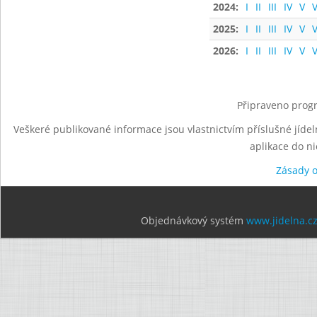
2024:
I
II
III
IV
V
V
2025:
I
II
III
IV
V
V
2026:
I
II
III
IV
V
V
Připraveno progr
Veškeré publikované informace jsou vlastnictvím příslušné jídel
aplikace do n
Zásady 
Objednávkový systém
www.jidelna.c