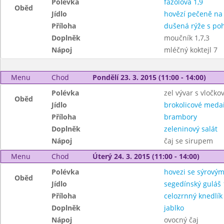
Polévka
fazolová 1,9
Oběd
Jídlo
hovězí pečeně na
Příloha
dušená rýže s po
Doplněk
moučník 1,7,3
Nápoj
mléčný koktejl 7
Menu
Chod
Pondělí 23. 3. 2015 (11:00 - 14:00)
Polévka
zel vývar s vločko
Oběd
Jídlo
brokolicové medai
Příloha
brambory
Doplněk
zeleninový salát
Nápoj
čaj se sirupem
Menu
Chod
Úterý 24. 3. 2015 (11:00 - 14:00)
Polévka
hovezi se sýrový
Oběd
Jídlo
segedínský guláš 
Příloha
celozrnný knedlík 
Doplněk
jablko
Nápoj
ovocný čaj