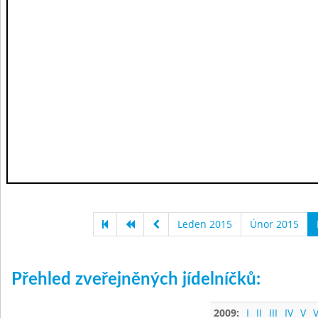
Leden 2015
Únor 2015
Přehled zveřejněných jídelníčků:
2009:
I
II
III
IV
V
V