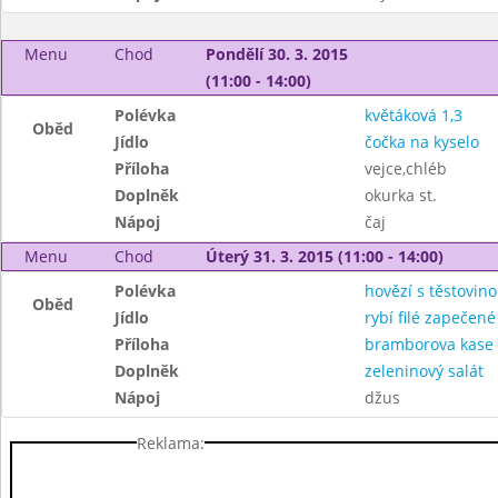
Menu
Chod
Pondělí 30. 3. 2015
(11:00 - 14:00)
Polévka
květáková 1,3
Oběd
Jídlo
čočka na kyselo
Příloha
vejce,chléb
Doplněk
okurka st.
Nápoj
čaj
Menu
Chod
Úterý 31. 3. 2015 (11:00 - 14:00)
Polévka
hovězí s těstovino
Oběd
Jídlo
rybí filé zapečen
Příloha
bramborova kase 
Doplněk
zeleninový salát
Nápoj
džus
Reklama: