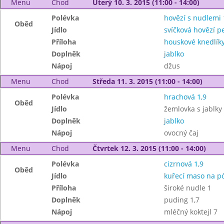
Menu
Chod
Úterý 10. 3. 2015 (11:00 - 14:00)
Polévka
hovězí s nudlemi 
Oběd
Jídlo
svíčková hovězí p
Příloha
houskové knedlíky
Doplněk
jablko
Nápoj
džus
Menu
Chod
Středa 11. 3. 2015 (11:00 - 14:00)
Polévka
hrachová 1,9
Oběd
Jídlo
žemlovka s jablky 
Doplněk
jablko
Nápoj
ovocný čaj
Menu
Chod
Čtvrtek 12. 3. 2015 (11:00 - 14:00)
Polévka
cizrnová 1,9
Oběd
Jídlo
kuřecí maso na pó
Příloha
široké nudle 1
Doplněk
puding 1,7
Nápoj
mléčný koktejl 7