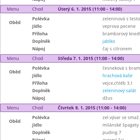
Menu
Chod
Úterý 6. 1. 2015 (11:00 - 14:00)
Polévka
zeleninová s test
Oběd
Jídlo
veprova pecene
Příloha
bramborový knedlí
Doplněk
jablko
Nápoj
čaj s citronem
Menu
Chod
Středa 7. 1. 2015 (11:00 - 14:00)
Polévka
česneková s bra
Oběd
Jídlo
hrachová kaše
Příloha
vejce,chléb 3,1
Doplněk
zeleninový salát
Nápoj
džus
Menu
Chod
Čtvrtek 8. 1. 2015 (11:00 - 14:00)
Polévka
zel.vývar se smaž
Oběd
Jídlo
milánské špagety
Doplněk
puding 7
Nápoj
ovocný čaj