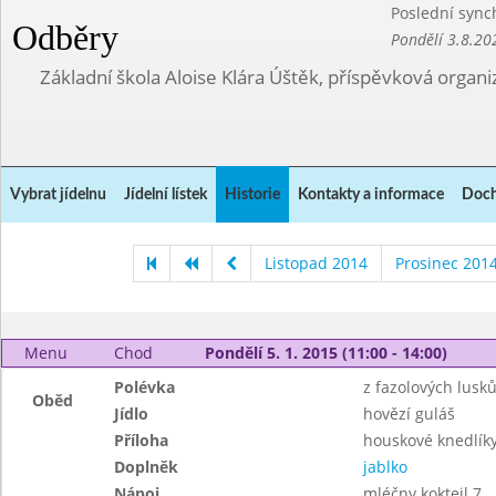
Poslední sync
Odběry
Pondělí 3.8.20
Základní škola Aloise Klára Úštěk, příspěvková organi
Vybrat jídelnu
Jídelní lístek
Historie
Kontakty a informace
Doch
Listopad 2014
Prosinec 201
Menu
Chod
Pondělí 5. 1. 2015 (11:00 - 14:00)
Polévka
z fazolových lusk
Oběd
Jídlo
hovězí guláš
Příloha
houskové knedlík
Doplněk
jablko
Nápoj
mléčny koktejl 7