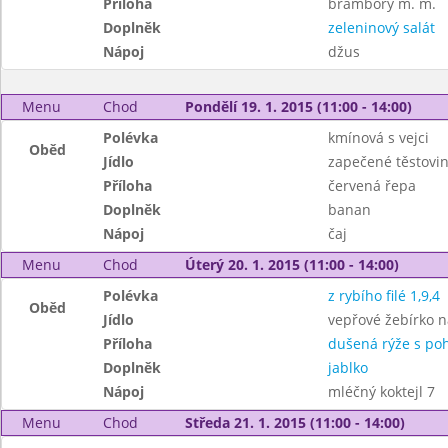
Příloha
brambory m. m.
Doplněk
zeleninový salát
Nápoj
džus
Menu
Chod
Pondělí 19. 1. 2015 (11:00 - 14:00)
Polévka
kmínová s vejci
Oběd
Jídlo
zapečené těstovin
Příloha
červená řepa
Doplněk
banan
Nápoj
čaj
Menu
Chod
Úterý 20. 1. 2015 (11:00 - 14:00)
Polévka
z rybího filé 1,9,4
Oběd
Jídlo
vepřové žebírko n
Příloha
dušená rýže s po
Doplněk
jablko
Nápoj
mléčný koktejl 7
Menu
Chod
Středa 21. 1. 2015 (11:00 - 14:00)