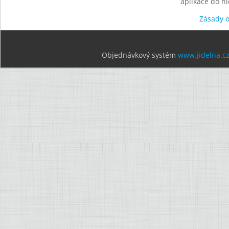
aplikace do n
Zásady 
Objednávkový systém
www.jidelna.c