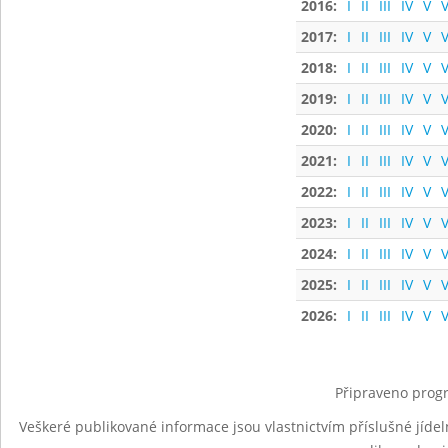
2016:
I
II
III
IV
V
V
2017:
I
II
III
IV
V
V
2018:
I
II
III
IV
V
V
2019:
I
II
III
IV
V
V
2020:
I
II
III
IV
V
V
2021:
I
II
III
IV
V
V
2022:
I
II
III
IV
V
V
2023:
I
II
III
IV
V
V
2024:
I
II
III
IV
V
V
2025:
I
II
III
IV
V
V
2026:
I
II
III
IV
V
V
Připraveno progr
Veškeré publikované informace jsou vlastnictvím příslušné jídel