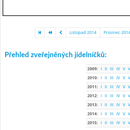
Listopad 2014
Prosinec 201
Přehled zveřejněných jídelníčků:
2009:
I
II
III
IV
V
V
2010:
I
II
III
IV
V
V
2011:
I
II
III
IV
V
V
2012:
I
II
III
IV
V
V
2013:
I
II
III
IV
V
V
2014:
I
II
III
IV
V
V
2015:
I
II
III
IV
V
V