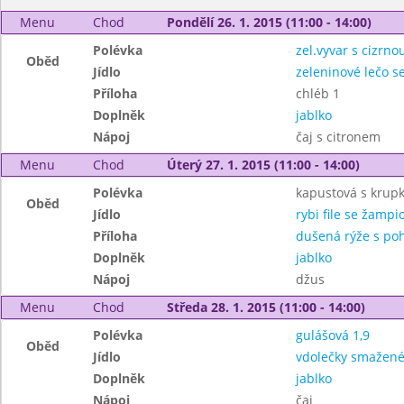
Menu
Chod
Pondělí 26. 1. 2015 (11:00 - 14:00)
Polévka
zel.vyvar s cizrno
Oběd
Jídlo
zeleninové lečo 
Příloha
chléb 1
Doplněk
jablko
Nápoj
čaj s citronem
Menu
Chod
Úterý 27. 1. 2015 (11:00 - 14:00)
Polévka
kapustová s krup
Oběd
Jídlo
rybi file se žamp
Příloha
dušená rýže s po
Doplněk
jablko
Nápoj
džus
Menu
Chod
Středa 28. 1. 2015 (11:00 - 14:00)
Polévka
gulášová 1,9
Oběd
Jídlo
vdolečky smažen
Doplněk
jablko
Nápoj
čaj