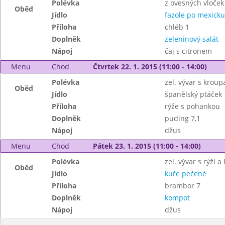
Polévka
z ovesných vloček
Oběd
Jídlo
fazole po mexicku
Příloha
chléb 1
Doplněk
zeleninový salát
Nápoj
čaj s citronem
Menu
Chod
Čtvrtek 22. 1. 2015 (11:00 - 14:00)
Polévka
zel. vývar s kroup
Oběd
Jídlo
španělský ptáček 
Příloha
rýže s pohankou
Doplněk
puding 7,1
Nápoj
džus
Menu
Chod
Pátek 23. 1. 2015 (11:00 - 14:00)
Polévka
zel. vývar s rýží 
Oběd
Jídlo
kuře pečené
Příloha
brambor 7
Doplněk
kompot
Nápoj
džus