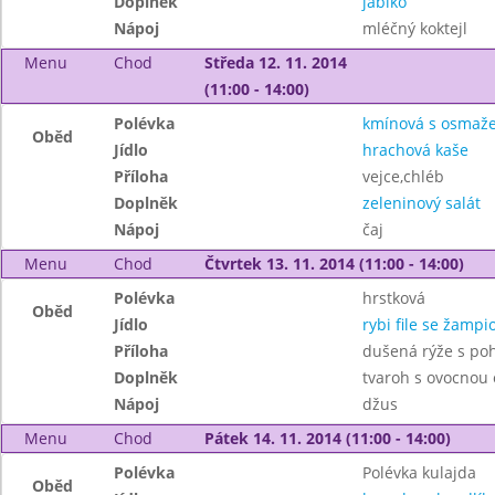
Doplněk
jablko
Nápoj
mléčný koktejl
Menu
Chod
Středa 12. 11. 2014
(11:00 - 14:00)
Polévka
kmínová s osmaž
Oběd
Jídlo
hrachová kaše
Příloha
vejce,chléb
Doplněk
zeleninový salát
Nápoj
čaj
Menu
Chod
Čtvrtek 13. 11. 2014 (11:00 - 14:00)
Polévka
hrstková
Oběd
Jídlo
rybi file se žamp
Příloha
dušená rýže s po
Doplněk
tvaroh s ovocnou
Nápoj
džus
Menu
Chod
Pátek 14. 11. 2014 (11:00 - 14:00)
Polévka
Polévka kulajda
Oběd