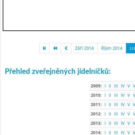
Září 2014
Říjen 2014
Li
Přehled zveřejněných jídelníčků:
2009:
I
II
III
IV
V
V
2010:
I
II
III
IV
V
V
2011:
I
II
III
IV
V
V
2012:
I
II
III
IV
V
V
2013:
I
II
III
IV
V
V
2014:
I
II
III
IV
V
V