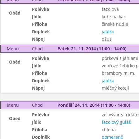
Polévka
fazolová
Oběd
Jídlo
kuře na kari
Příloha
čínské nudle
Doplněk
jablko
Nápoj
džus
Menu
Chod
Pátek 21. 11. 2014 (11:00 - 14:00)
Polévka
pórková s jáhlami
Oběd
Jídlo
vepřové žebírko p
Příloha
brambory m. m.
Doplněk
jablko
Nápoj
mléčný kotejl
Menu
Chod
Pondělí 24. 11. 2014 (11:00 - 14:00)
Polévka
zel.vývar s fridá
Oběd
Jídlo
fazolový guláš
Příloha
chleba
Doplněk
pomeranč