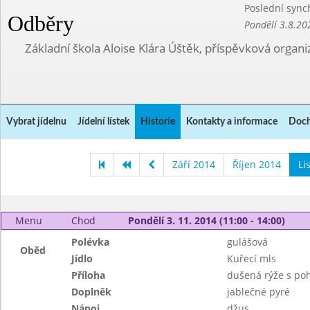
Poslední sync
Odběry
Pondělí 3.8.20
Základní škola Aloise Klára Úštěk, příspěvková organi
Vybrat jídelnu
Jídelní lístek
Historie
Kontakty a informace
Doch
Září 2014
Říjen 2014
Li
Menu
Chod
Pondělí 3. 11. 2014 (11:00 - 14:00)
Polévka
gulášová
Oběd
Jídlo
Kuřecí mls
Příloha
dušená rýže s po
Doplněk
jablečné pyré
Nápoj
džus