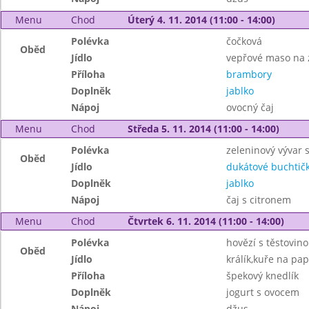
Menu
Chod
Úterý 4. 11. 2014 (11:00 - 14:00)
Polévka
čočková
Oběd
Jídlo
vepřové maso na 
Příloha
brambory
Doplněk
jablko
Nápoj
ovocný čaj
Menu
Chod
Středa 5. 11. 2014 (11:00 - 14:00)
Polévka
zeleninový vývar 
Oběd
Jídlo
dukátové buchtič
Doplněk
jablko
Nápoj
čaj s citronem
Menu
Chod
Čtvrtek 6. 11. 2014 (11:00 - 14:00)
Polévka
hovězí s těstovin
Oběd
Jídlo
králík,kuře na pap
Příloha
špekový knedlík
Doplněk
jogurt s ovocem
Nápoj
džus