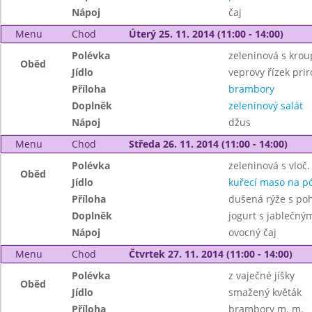
Nápoj
čaj
Menu
Chod
Úterý 25. 11. 2014 (11:00 - 14:00)
Polévka
zeleninová s kro
Oběd
Jídlo
veprovy řízek prir
Příloha
brambory
Doplněk
zeleninový salát
Nápoj
džus
Menu
Chod
Středa 26. 11. 2014 (11:00 - 14:00)
Polévka
zeleninová s vloč.
Oběd
Jídlo
kuřecí maso na p
Příloha
dušená rýže s po
Doplněk
jogurt s jablečný
Nápoj
ovocný čaj
Menu
Chod
Čtvrtek 27. 11. 2014 (11:00 - 14:00)
Polévka
z vaječné jíšky
Oběd
Jídlo
smažený květák
Příloha
brambory m. m.