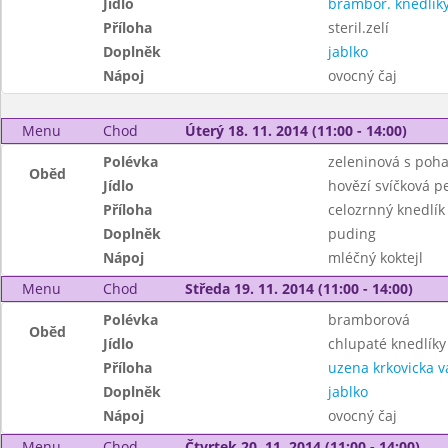
Jídlo
brambor. knedlí
Příloha
steril.zelí
Doplněk
jablko
Nápoj
ovocný čaj
Menu
Chod
Úterý 18. 11. 2014 (11:00 - 14:00)
Polévka
zeleninová s poh
Oběd
Jídlo
hovězí svíčková p
Příloha
celozrnný knedlík
Doplněk
puding
Nápoj
mléčný koktejl
Menu
Chod
Středa 19. 11. 2014 (11:00 - 14:00)
Polévka
bramborová
Oběd
Jídlo
chlupaté knedlíky
Příloha
uzena krkovicka 
Doplněk
jablko
Nápoj
ovocný čaj
Menu
Chod
Čtvrtek 20. 11. 2014 (11:00 - 14:00)