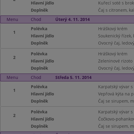
Hlavní jídlo
Kuřecí soté s brok
Doplněk
Čaj s citronem, ka
Menu
Chod
Úterý 4. 11. 2014
Polévka
Hráškový krém
1
Hlavní jídlo
Soukenický řízek,
Doplněk
Ovocný čaj, ledový
Polévka
Hráškový krém
2
Hlavní jídlo
Zeleninové rizoto
Doplněk
Ovocný čaj, ledový
Menu
Chod
Středa 5. 11. 2014
Polévka
Karpatský vývar s
1
Hlavní jídlo
Vepřová kýta na p
Doplněk
Čaj se sirupem, m
Polévka
Karpatský vývar s
2
Hlavní jídlo
Čočkovo-pohankov
Doplněk
Čaj se sirupem, m