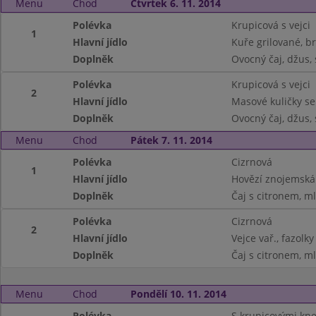
Menu
Chod
Čtvrtek 6. 11. 2014
Polévka
Krupicová s vejci
1
Hlavní jídlo
Kuře grilované, 
Doplněk
Ovocný čaj, džus, 
Polévka
Krupicová s vejci
2
Hlavní jídlo
Masové kuličky se
Doplněk
Ovocný čaj, džus, 
Menu
Chod
Pátek 7. 11. 2014
Polévka
Cizrnová
1
Hlavní jídlo
Hovězí znojemská
Doplněk
Čaj s citronem, ml
Polévka
Cizrnová
2
Hlavní jídlo
Vejce vař., fazolk
Doplněk
Čaj s citronem, ml
Menu
Chod
Pondělí 10. 11. 2014
Polévka
S krupicovými kne