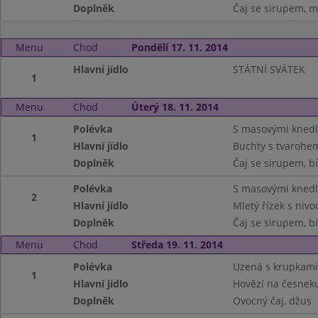
Doplněk
Čaj se sirupem, m
Menu
Chod
Pondělí 17. 11. 2014
Hlavní jídlo
STÁTNÍ SVÁTEK
1
Menu
Chod
Úterý 18. 11. 2014
Polévka
S masovými knedl
1
Hlavní jídlo
Buchty s tvarohem
Doplněk
Čaj se sirupem, bí
Polévka
S masovými knedl
2
Hlavní jídlo
Mletý řízek s niv
Doplněk
Čaj se sirupem, bí
Menu
Chod
Středa 19. 11. 2014
Polévka
Uzená s krupkami
1
Hlavní jídlo
Hovězí na česneku
Doplněk
Ovocný čaj, džus