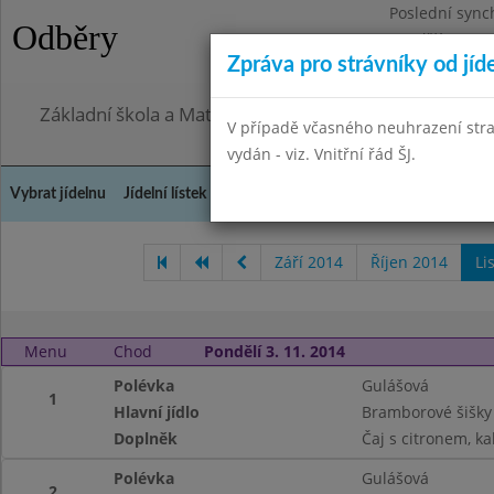
Poslední sync
Odběry
Pondělí 27.7.2
Zpráva pro strávníky od jíd
Omezení obje
Základní škola a Mateřská škola, Praha 4, Ohradní 49
V případě včasného neuhrazení str
vydán - viz. Vnitřní řád ŠJ.
Vybrat jídelnu
Jídelní lístek
Historie
Kontakty a informace
Doch
Září 2014
Říjen 2014
Li
Menu
Chod
Pondělí 3. 11. 2014
Polévka
Gulášová
1
Hlavní jídlo
Bramborové šišk
Doplněk
Čaj s citronem, ka
Polévka
Gulášová
2