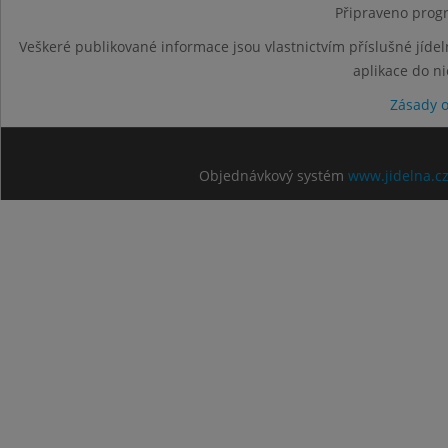
Připraveno progr
Veškeré publikované informace jsou vlastnictvím příslušné jídel
aplikace do n
Zásady 
Objednávkový systém
www.jidelna.c