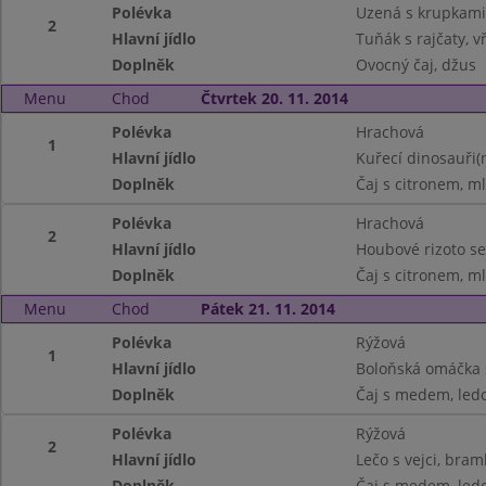
Polévka
Uzená s krupkami
2
Hlavní jídlo
Tuňák s rajčaty, v
Doplněk
Ovocný čaj, džus
Menu
Chod
Čtvrtek 20. 11. 2014
Polévka
Hrachová
1
Hlavní jídlo
Kuřecí dinosauři
Doplněk
Čaj s citronem, ml
Polévka
Hrachová
2
Hlavní jídlo
Houbové rizoto s
Doplněk
Čaj s citronem, ml
Menu
Chod
Pátek 21. 11. 2014
Polévka
Rýžová
1
Hlavní jídlo
Boloňská omáčka 
Doplněk
Čaj s medem, ledo
Polévka
Rýžová
2
Hlavní jídlo
Lečo s vejci, bra
Doplněk
Čaj s medem, ledo