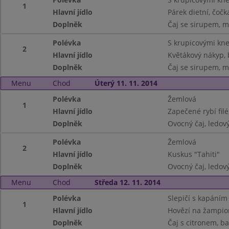
1
Hlavní jídlo
Párek dietní, čočk
Doplněk
Čaj se sirupem, ml
Polévka
S krupicovými kne
2
Hlavní jídlo
Květákový nákyp,
Doplněk
Čaj se sirupem, ml
Menu
Chod
Úterý 11. 11. 2014
Polévka
Žemlová
1
Hlavní jídlo
Zapečené rybí fil
Doplněk
Ovocný čaj, ledov
Polévka
Žemlová
2
Hlavní jídlo
Kuskus "Tahiti"
Doplněk
Ovocný čaj, ledov
Menu
Chod
Středa 12. 11. 2014
Polévka
Slepičí s kapáním
1
Hlavní jídlo
Hovězí na žampio
Doplněk
Čaj s citronem, b