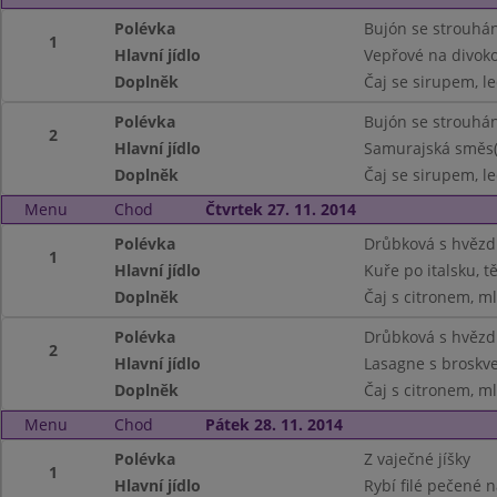
Polévka
Bujón se strouhá
1
Hlavní jídlo
Vepřové na divoko
Doplněk
Čaj se sirupem, le
Polévka
Bujón se strouhá
2
Hlavní jídlo
Samurajská směs(t
Doplněk
Čaj se sirupem, le
Menu
Chod
Čtvrtek 27. 11. 2014
Polévka
Drůbková s hvězd
1
Hlavní jídlo
Kuře po italsku, t
Doplněk
Čaj s citronem, m
Polévka
Drůbková s hvězd
2
Hlavní jídlo
Lasagne s broskv
Doplněk
Čaj s citronem, m
Menu
Chod
Pátek 28. 11. 2014
Polévka
Z vaječné jíšky
1
Hlavní jídlo
Rybí filé pečené 