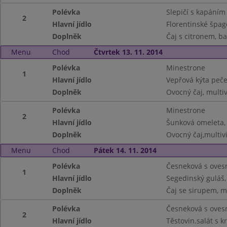
Polévka
Slepičí s kapáním
2
Hlavní jídlo
Florentinské špag
Doplněk
Čaj s citronem, b
Menu
Chod
Čtvrtek 13. 11. 2014
Polévka
Minestrone
1
Hlavní jídlo
Vepřová kýta peč
Doplněk
Ovocný čaj, multi
Polévka
Minestrone
2
Hlavní jídlo
Šunková omeleta,
Doplněk
Ovocný čaj,multiv
Menu
Chod
Pátek 14. 11. 2014
Polévka
Česneková s oves
1
Hlavní jídlo
Segedinský guláš,
Doplněk
Čaj se sirupem, m
Polévka
Česneková s oves
2
Hlavní jídlo
Těstovin.salát s