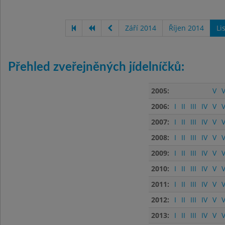
Září 2014
Říjen 2014
Li
Přehled zveřejněných jídelníčků:
2005:
V
V
2006:
I
II
III
IV
V
V
2007:
I
II
III
IV
V
V
2008:
I
II
III
IV
V
V
2009:
I
II
III
IV
V
V
2010:
I
II
III
IV
V
V
2011:
I
II
III
IV
V
V
2012:
I
II
III
IV
V
V
2013:
I
II
III
IV
V
V