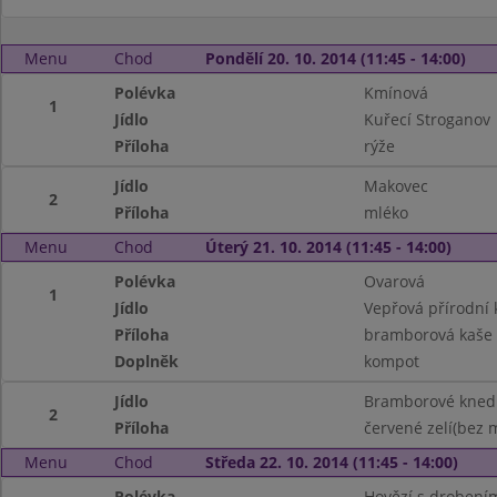
Menu
Chod
Pondělí 20. 10. 2014 (11:45 - 14:00)
Polévka
Kmínová
1
Jídlo
Kuřecí Stroganov
Příloha
rýže
Jídlo
Makovec
2
Příloha
mléko
Menu
Chod
Úterý 21. 10. 2014 (11:45 - 14:00)
Polévka
Ovarová
1
Jídlo
Vepřová přírodní 
Příloha
bramborová kaše
Doplněk
kompot
Jídlo
Bramborové knedl
2
Příloha
červené zelí(bez 
Menu
Chod
Středa 22. 10. 2014 (11:45 - 14:00)
Polévka
Hovězí s drobení