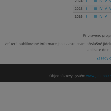
2024:
I
II
III
IV
V
V
2025:
I
II
III
IV
V
V
2026:
I
II
III
IV
V
Připraveno progr
Veškeré publikované informace jsou vlastnictvím příslušné jídel
aplikace do n
Zásady 
Objednávkový systém
www.jidelna.c