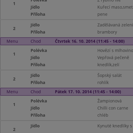
1
Jídlo
Kuřecí maso,sme
Příloha
pene
Jídlo
Zadělávaná zelen
2
Příloha
brambory
Menu
Chod
Čtvrtek 16. 10. 2014 (11:45 - 14:00)
Polévka
Hovězí s mlhovin
1
Jídlo
Vepřová pečeně
Příloha
knedlík,zelí
Jídlo
Šopský salát
2
Příloha
rohlík
Menu
Chod
Pátek 17. 10. 2014 (11:45 - 14:00)
Polévka
Žampionová
1
Jídlo
Chilli con carne
Příloha
chléb
Jídlo
Kynuté knedlíky 
2