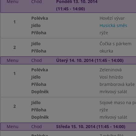
Menu
Chod
Pondělí 13. 10. 2014
(11:45 - 14:00)
Polévka
Hovězí vývar
1
Jídlo
Husická směs
Příloha
rýže
Jídlo
Čočka s párkem
2
Příloha
okurka
Menu
Chod
Úterý 14. 10. 2014 (11:45 - 14:00)
Polévka
Zeleninová
1
Jídlo
Vosí hnízdo
Příloha
bramborová kaše
Doplněk
mrkvový salát
Jídlo
Sojové maso na p
2
Příloha
rýže
Doplněk
mrkvový salát
Menu
Chod
Středa 15. 10. 2014 (11:45 - 14:00)
Polévka
Z rybího filé