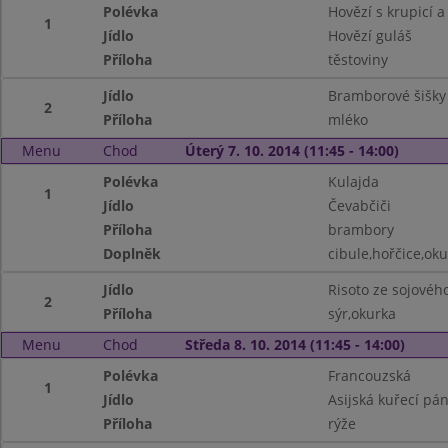
Polévka
Hovězí s krupicí 
1
Jídlo
Hovězí guláš
Příloha
těstoviny
Jídlo
Bramborové šišk
2
Příloha
mléko
Menu
Chod
Úterý 7. 10. 2014 (11:45 - 14:00)
Polévka
Kulajda
1
Jídlo
Čevabčiči
Příloha
brambory
Doplněk
cibule,hořčice,ok
Jídlo
Risoto ze sojové
2
Příloha
sýr,okurka
Menu
Chod
Středa 8. 10. 2014 (11:45 - 14:00)
Polévka
Francouzská
1
Jídlo
Asijská kuřecí pá
Příloha
rýže