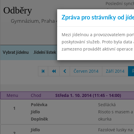
Poslední sync
Odběry
Úterý 12.5.202
Zpráva pro strávníky od jíd
Gymnázium, Praha 4, Budějovická 680
Mezi jídelnou a provozovatelem por
poskytování služeb. Proto byla dat
zamezeno provádět aktivní operace (
Vybrat jídelnu
Jídelní lístek
Historie
Kontakty a informace
Doch
Červen 2014
Září 2014
Ř
Menu
Chod
Středa 1. 10. 2014 (11:45 - 14:00)
Polévka
Sedlácká
1
Jídlo
Risoto s masem a
Doplněk
okurka
Jídlo
Fazolové lusky n
2