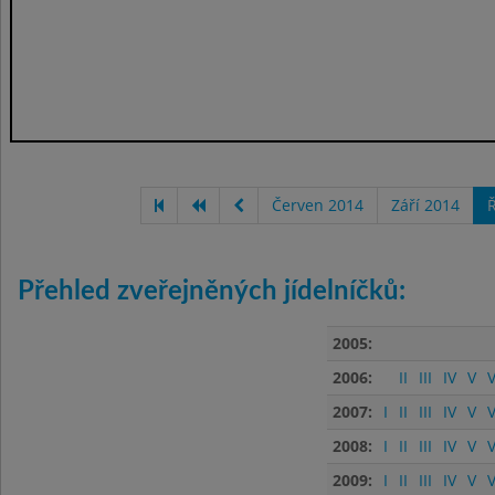
Červen 2014
Září 2014
Ř
Přehled zveřejněných jídelníčků:
2005:
2006:
II
III
IV
V
V
2007:
I
II
III
IV
V
V
2008:
I
II
III
IV
V
V
2009:
I
II
III
IV
V
V