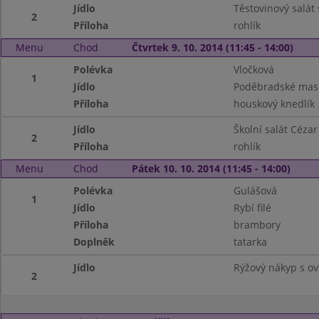
Jídlo
Těstovinový salát
2
Příloha
rohlík
Menu
Chod
Čtvrtek 9. 10. 2014 (11:45 - 14:00)
Polévka
Vločková
1
Jídlo
Poděbradské mas
Příloha
houskový knedlík
Jídlo
Školní salát Cézar
2
Příloha
rohlík
Menu
Chod
Pátek 10. 10. 2014 (11:45 - 14:00)
Polévka
Gulášová
1
Jídlo
Rybí filé
Příloha
brambory
Doplněk
tatarka
Jídlo
Rýžový nákyp s o
2