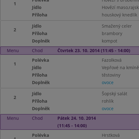
1
Jídlo
Hovězí maso,rajs
Příloha
houskový knedlík
Jídlo
Smažený celer
2
Příloha
brambory
Doplněk
kompot
Menu
Chod
Čtvrtek 23. 10. 2014 (11:45 - 14:00)
Polévka
Fazolková
1
Jídlo
Vepřové na kmíně
Příloha
těstoviny
Doplněk
ovoce
Jídlo
Šopský salát
2
Příloha
rohlík
Doplněk
ovoce
Menu
Chod
Pátek 24. 10. 2014
(11:45 - 14:00)
Polévka
Hrstková
1