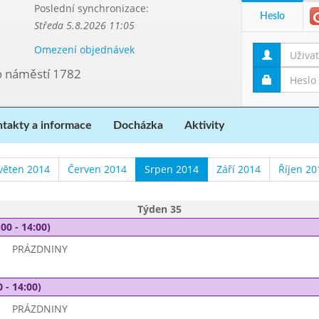
Poslední synchronizace:
Heslo
Středa 5.8.2026 11:05
Omezení objednávek
vo náměstí 1782
takty a informace
Docházka
Aktivity
věten 2014
Červen 2014
Srpen 2014
Září 2014
Říjen 20
Týden 35
00 - 14:00)
PRÁZDNINY
 - 14:00)
PRÁZDNINY