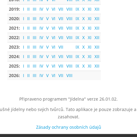
2019:
I
II
III
IV
V
VI
VII
VIII
IX
X
XI
XII
2020:
I
II
III
IV
V
VI
VII
VIII
IX
X
XI
XII
2021:
I
II
III
IV
V
VI
VII
VIII
IX
X
XI
XII
2022:
I
II
III
IV
V
VI
VII
VIII
IX
X
XI
XII
2023:
I
II
III
IV
V
VI
VII
IX
X
XI
XII
2024:
I
II
III
IV
V
VI
VII
VIII
IX
X
XI
XII
2025:
I
II
III
IV
V
VI
VII
VIII
IX
X
XI
XII
2026:
I
II
III
IV
V
VI
VII
VIII
Připraveno programem "Jídelna" verze 26.01.02.
lušné jídelny nebo svých tvůrců. Tato aplikace je pouze zobrazuje 
zasahovat.
Zásady ochrany osobních údajů