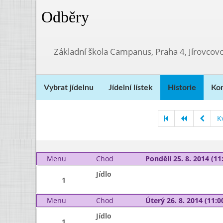
Odběry
Základní škola Campanus, Praha 4, Jírovco
Vybrat jídelnu
Jídelní lístek
Historie
Kon
K
Menu
Chod
Pondělí 25. 8. 2014 (11:
Jídlo
1
Menu
Chod
Úterý 26. 8. 2014 (11:00
Jídlo
1