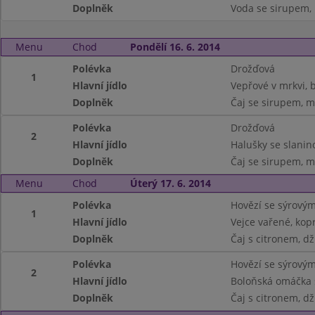
Doplněk
Voda se sirupem, 
Menu
Chod
Pondělí 16. 6. 2014
Polévka
Drožďová
1
Hlavní jídlo
Vepřové v mrkvi,
Doplněk
Čaj se sirupem, m
Polévka
Drožďová
2
Hlavní jídlo
Halušky se slanin
Doplněk
Čaj se sirupem, m
Menu
Chod
Úterý 17. 6. 2014
Polévka
Hovězí se sýrový
1
Hlavní jídlo
Vejce vařené, kop
Doplněk
Čaj s citronem, dž
Polévka
Hovězí se sýrový
2
Hlavní jídlo
Boloňská omáčka 
Doplněk
Čaj s citronem, dž