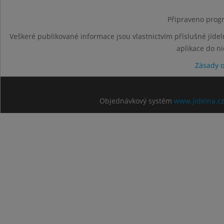
Připraveno progr
Veškeré publikované informace jsou vlastnictvím příslušné jídel
aplikace do n
Zásady 
Objednávkový systém
www.jidelna.c