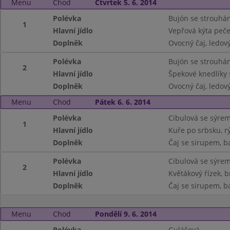
Menu
Chod
Čtvrtek 5. 6. 2014
Polévka
Bujón se strouhá
1
Hlavní jídlo
Vepřová kýta peč
Doplněk
Ovocný čaj, ledový
Polévka
Bujón se strouhá
2
Hlavní jídlo
Špekové knedlíky 
Doplněk
Ovocný čaj, ledový
Menu
Chod
Pátek 6. 6. 2014
Polévka
Cibulová se sýre
1
Hlavní jídlo
Kuře po srbsku, r
Doplněk
Čaj se sirupem, b
Polévka
Cibulová se sýre
2
Hlavní jídlo
Květákový řízek, 
Doplněk
Čaj se sirupem, b
Menu
Chod
Pondělí 9. 6. 2014
Polévka
Gulášová