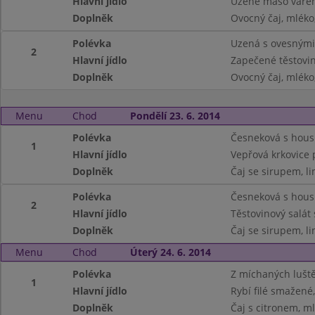
Hlavní jídlo
Uzené maso vařen
Doplněk
Ovocný čaj, mléko
Polévka
Uzená s ovesnými
2
Hlavní jídlo
Zapečené těstovi
Doplněk
Ovocný čaj, mléko
Menu
Chod
Pondělí 23. 6. 2014
Polévka
Česneková s hou
1
Hlavní jídlo
Vepřová krkovice p
Doplněk
Čaj se sirupem, l
Polévka
Česneková s hou
2
Hlavní jídlo
Těstovinový salát
Doplněk
Čaj se sirupem, l
Menu
Chod
Úterý 24. 6. 2014
Polévka
Z míchaných lušt
1
Hlavní jídlo
Rybí filé smažené
Doplněk
Čaj s citronem, ml