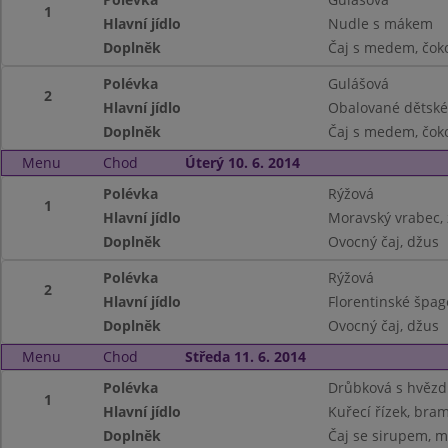
1
Hlavní jídlo
Nudle s mákem
Doplněk
Čaj s medem, čok
Polévka
Gulášová
2
Hlavní jídlo
Obalované dětské
Doplněk
Čaj s medem, čok
Menu
Chod
Úterý 10. 6. 2014
Polévka
Rýžová
1
Hlavní jídlo
Moravský vrabec, 
Doplněk
Ovocný čaj, džus
Polévka
Rýžová
2
Hlavní jídlo
Florentinské špag
Doplněk
Ovocný čaj, džus
Menu
Chod
Středa 11. 6. 2014
Polévka
Drůbková s hvězd
1
Hlavní jídlo
Kuřecí řízek, bra
Doplněk
Čaj se sirupem, m