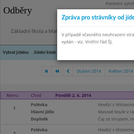
Poslední sync
Odběry
Pondělí 27.7.2
Zpráva pro strávníky od jíd
Omezení obje
Základní škola a Mateřská škola, Praha 4, Ohradní 49
V případě včasného neuhrazení str
vydán - viz. Vnitřní řád ŠJ.
Vybrat jídelnu
Jídelní lístek
Historie
Kontakty a informace
Doch
Duben 2014
Květen 2014
Menu
Chod
Pondělí 2. 6. 2014
Polévka
Hovězí s těstovino
1
Hlavní jídlo
Masové koule v ra
Doplněk
Čaj se sirupem, m
Polévka
Hovězí s těstovino
2