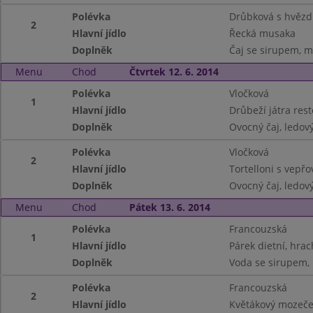
Polévka
Drůbková s hvězd
2
Hlavní jídlo
Řecká musaka
Doplněk
Čaj se sirupem, m
Menu
Chod
Čtvrtek 12. 6. 2014
Polévka
Vločková
1
Hlavní jídlo
Drůbeží játra rest
Doplněk
Ovocný čaj, ledov
Polévka
Vločková
2
Hlavní jídlo
Tortelloni s vep
Doplněk
Ovocný čaj, ledov
Menu
Chod
Pátek 13. 6. 2014
Polévka
Francouzská
1
Hlavní jídlo
Párek dietní, hra
Doplněk
Voda se sirupem, 
Polévka
Francouzská
2
Hlavní jídlo
Květákový mozeče