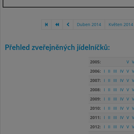
Duben 2014
Květen 2014
Přehled zveřejněných jídelníčků:
2005:
V
V
2006:
I
II
III
IV
V
V
2007:
I
II
III
IV
V
V
2008:
I
II
III
IV
V
V
2009:
I
II
III
IV
V
V
2010:
I
II
III
IV
V
V
2011:
I
II
III
IV
V
V
2012:
I
II
III
IV
V
V