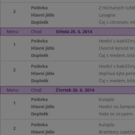
Polévka
Z míchaných lušt
2
Hlavní jídlo
Lasagne
Doplněk
Čaj s citronem, ml
Menu
Chod
Středa 25. 6. 2014
Polévka
Hovězí s babičči
1
Hlavní jídlo
Ovocné kynuté kne
Doplněk
Čaj s medem, bílá
Polévka
Hovězí s babičči
2
Hlavní jídlo
Vepřová kýta peče
Doplněk
Čaj s medem, bílá
Menu
Chod
Čtvrtek 26. 6. 2014
Polévka
Kulajda
1
Hlavní jídlo
Hovězí na žampio
Doplněk
Voda se sirupem, č
Polévka
Kulajda
2
Hlavní jídlo
Brambory zapečen