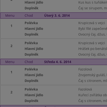
Hlavní jídlo
Kus kus s tuňáke
Doplněk
Čaj se sirupem, m
Menu
Chod
Úterý 3. 6. 2014
Polévka
Krupicová s vejci
1
Hlavní jídlo
Rybí filé zapečen
Doplněk
Ovocný čaj, džus, 
Polévka
Krupicová s vejci
2
Hlavní jídlo
Hrášek po benátsku
Doplněk
Ovocný čaj, džus, 
Menu
Chod
Středa 4. 6. 2014
Polévka
Fazolová
1
Hlavní jídlo
Znojemský guláš, 
Doplněk
Čaj s citronem, m
Polévka
Fazolová
2
Hlavní jídlo
Kuřecí zvířátka o
Doplněk
Čaj s citronem, m