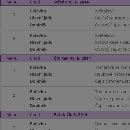
Menu
Chod
Středa 18. 6. 2014
Polévka
Květáková
1
Hlavní jídlo
Hovězí zahradnic
Doplněk
Ovocný čaj, ochu
Polévka
Květáková
2
Hlavní jídlo
Rýžová kaše s ka
Doplněk
Ovocný čaj, ochu
Menu
Chod
Čtvrtek 19. 6. 2014
Polévka
Tomatová se zoo z
1
Hlavní jídlo
Houbové rizoto se
Doplněk
Čaj s citronem, le
Polévka
Tomatová se zoo z
2
Hlavní jídlo
Vepřové po indick
Doplněk
Čaj se sirupem, le
Menu
Chod
Pátek 20. 6. 2014
Polévka
Uzená s ovesnými
1