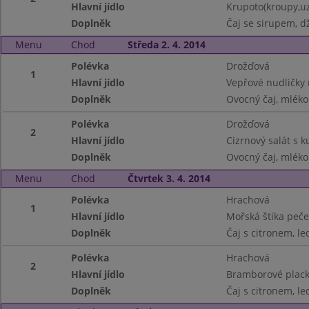
Hlavní jídlo
Krupoto(kroupy,uz
Doplněk
Čaj se sirupem, dž
Menu
Chod
Středa 2. 4. 2014
Polévka
Drožďová
1
Hlavní jídlo
Vepřové nudličky 
Doplněk
Ovocný čaj, mléko
Polévka
Drožďová
2
Hlavní jídlo
Cizrnový salát s
Doplněk
Ovocný čaj, mléko
Menu
Chod
Čtvrtek 3. 4. 2014
Polévka
Hrachová
1
Hlavní jídlo
Mořská štika peč
Doplněk
Čaj s citronem, le
Polévka
Hrachová
2
Hlavní jídlo
Bramborové placky
Doplněk
Čaj s citronem, le