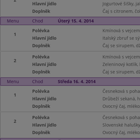
Hlavní jídlo
Jogurtové šišky, 
Doplněk
Čaj s citronem, č
Menu
Chod
Úterý 15. 4. 2014
Polévka
Kmínová s vejcem
1
Hlavní jídlo
Italský zbruf se s
Doplněk
Čaj se sirupem, d
Polévka
Kmínová s vejcem
2
Hlavní jídlo
Zeleninový kotlík
Doplněk
Čaj se sirupem, d
Menu
Chod
Středa 16. 4. 2014
Polévka
Česneková s poh
1
Hlavní jídlo
Drůbeží sekaná, h
Doplněk
Ovocný čaj, mléko
Polévka
Česneková s poh
2
Hlavní jídlo
Slovenské halušky 
Doplněk
Ovocný čaj, mléko