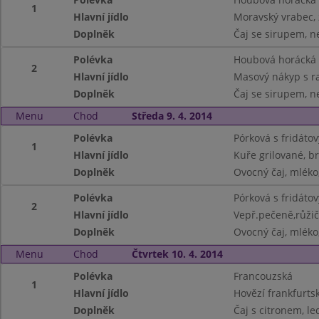
1
Hlavní jídlo
Moravský vrabec, 
Doplněk
Čaj se sirupem, n
Polévka
Houbová horácká
2
Hlavní jídlo
Masový nákyp s r
Doplněk
Čaj se sirupem, n
Menu
Chod
Středa 9. 4. 2014
Polévka
Pórková s fridáto
1
Hlavní jídlo
Kuře grilované, 
Doplněk
Ovocný čaj, mléko
Polévka
Pórková s fridáto
2
Hlavní jídlo
Vepř.pečeně,růži
Doplněk
Ovocný čaj, mléko
Menu
Chod
Čtvrtek 10. 4. 2014
Polévka
Francouzská
1
Hlavní jídlo
Hovězí frankfurts
Doplněk
Čaj s citronem, le