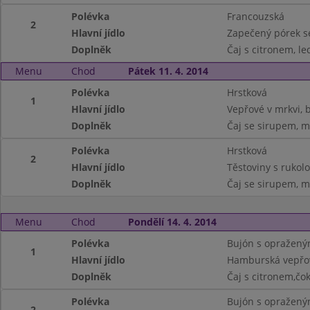
Polévka
Francouzská
2
Hlavní jídlo
Zapečený pórek s
Doplněk
Čaj s citronem, le
Menu
Chod
Pátek 11. 4. 2014
Polévka
Hrstková
1
Hlavní jídlo
Vepřové v mrkvi,
Doplněk
Čaj se sirupem, m
Polévka
Hrstková
2
Hlavní jídlo
Těstoviny s rukolo
Doplněk
Čaj se sirupem, m
Menu
Chod
Pondělí 14. 4. 2014
Polévka
Bujón s opražen
1
Hlavní jídlo
Hamburská vepřov
Doplněk
Čaj s citronem,čo
Polévka
Bujón s opražen
2