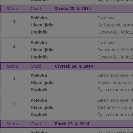
Menu
Chod
Středa 23. 4. 2014
Polévka
Fazolová
1
Hlavní jídlo
Karbanátek, bram
Doplněk
Ovocný čaj, ledový
Polévka
Fazolová
2
Hlavní jídlo
Smažený květák, 
Doplněk
Ovocný čaj, ledový
Menu
Chod
Čtvrtek 24. 4. 2014
Polévka
Zeleninový vývar 
1
Hlavní jídlo
Hovězí štěpánská 
Doplněk
Čaj s citronem, m
Polévka
Zeleninový vývar 
2
Hlavní jídlo
Tarhoňa s krabím
Doplněk
Čaj s citronem, m
Menu
Chod
Pátek 25. 4. 2014
Polévka
Rajská se sýrový