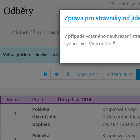
Poslední sync
Odběry
Pondělí 27.7.2
Zpráva pro strávníky od jíd
Omezení obje
Základní škola a Mateřská škola, Praha 4, Ohradní 49
V případě včasného neuhrazení str
vydán - viz. Vnitřní řád ŠJ.
Vybrat jídelnu
Jídelní lístek
Historie
Kontakty a informace
Doch
Únor 2014
Březen 2014
Menu
Chod
Úterý 1. 4. 2014
Polévka
Krupicová s vejci
1
Hlavní jídlo
Krůtí cordon ble
Doplněk
Čaj se sirupem, dž
Polévka
Krupicová s vejci
2