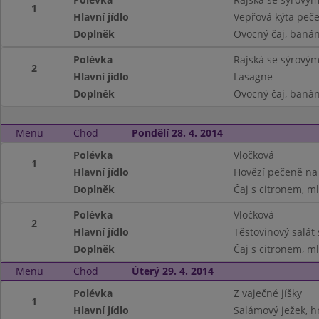
1
Hlavní jídlo
Vepřová kýta peč
Doplněk
Ovocný čaj, banán
Polévka
Rajská se sýrový
2
Hlavní jídlo
Lasagne
Doplněk
Ovocný čaj, banán
Menu
Chod
Pondělí 28. 4. 2014
Polévka
Vločková
1
Hlavní jídlo
Hovězí pečeně na
Doplněk
Čaj s citronem, m
Polévka
Vločková
2
Hlavní jídlo
Těstovinový salát
Doplněk
Čaj s citronem, m
Menu
Chod
Úterý 29. 4. 2014
Polévka
Z vaječné jíšky
1
Hlavní jídlo
Salámový ježek, h