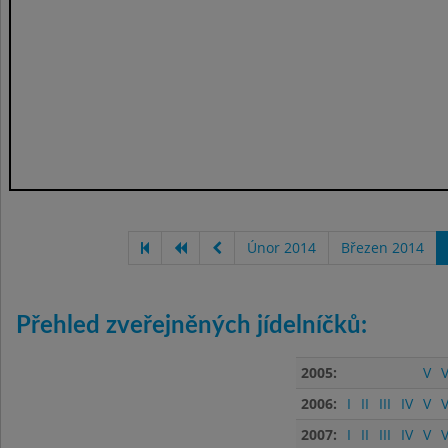
Únor 2014
Březen 2014
Přehled zveřejněných jídelníčků:
2005:
V
V
2006:
I
II
III
IV
V
V
2007:
I
II
III
IV
V
V