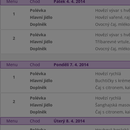
Menu
Chod
Pátek 4. 4. 2014
Polévka
Hovězí vývar s hv
1
Hlavní jídlo
Hovězí vařené, ra
Doplněk
Ovocný čaj, mléko
Polévka
Hovězí vývar s hv
2
Hlavní jídlo
Tříbarevné vrtule,
Doplněk
Ovocný čaj, mléko
Menu
Chod
Pondělí 7. 4. 2014
Polévka
Hovězí rychlá
1
Hlavní jídlo
Buchtičky s krém
Doplněk
Čaj s citronem, ka
Polévka
Hovězí rychlá
2
Hlavní jídlo
Šanghajská masov
Doplněk
Čaj s citronem, ka
Menu
Chod
Úterý 8. 4. 2014
Polévka
Houbová horácká