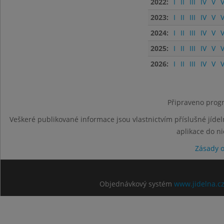
2022:
I
II
III
IV
V
V
2023:
I
II
III
IV
V
V
2024:
I
II
III
IV
V
V
2025:
I
II
III
IV
V
V
2026:
I
II
III
IV
V
V
Připraveno progr
Veškeré publikované informace jsou vlastnictvím příslušné jídel
aplikace do n
Zásady 
Objednávkový systém
www.jidelna.c