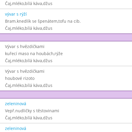
Čaj,mléko,bílá káva,džus
vývar s rýží
Bram.knedlík se špenátem,tofu na cib.
Čaj,mléko,bílá káva,džus
Vývar s hvězdičkami
kuřecí maso na houbách,rýže
Čaj,mléko,bílá káva,džus
Vývar s hvězdičkami
houbové rizoto
Čaj,mléko,bílá káva,džus
zeleninová
Vepř.nudličky s těstovinami
Čaj,mléko,bílá káva,džus
zeleninová