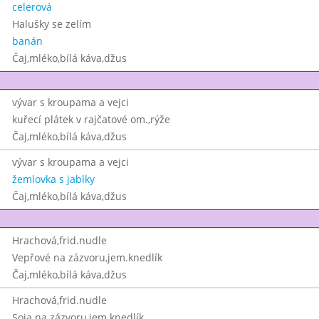
celerová
Halušky se zelím
banán
Čaj,mléko,bílá káva,džus
vývar s kroupama a vejci
kuřecí plátek v rajčatové om.,rýže
Čaj,mléko,bílá káva,džus
vývar s kroupama a vejci
žemlovka s jablky
Čaj,mléko,bílá káva,džus
Hrachová,frid.nudle
Vepřové na zázvoru,jem.knedlík
Čaj,mléko,bílá káva,džus
Hrachová,frid.nudle
Soja na zázvoru,jem.knedlík