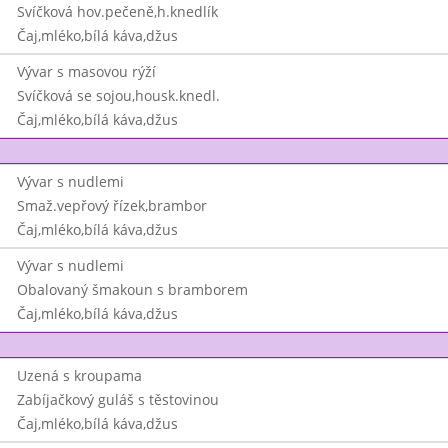
Svíčková hov.pečeně,h.knedlík
Čaj,mléko,bílá káva,džus
Vývar s masovou rýží
Svíčková se sojou,housk.knedl.
Čaj,mléko,bílá káva,džus
Vývar s nudlemi
Smaž.vepřový řízek,brambor
Čaj,mléko,bílá káva,džus
Vývar s nudlemi
Obalovaný šmakoun s bramborem
Čaj,mléko,bílá káva,džus
Uzená s kroupama
Zabíjačkový guláš s těstovinou
Čaj,mléko,bílá káva,džus