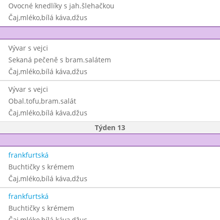
Ovocné knedlíky s jah.šlehačkou
Čaj,mléko,bílá káva,džus
Vývar s vejci
Sekaná pečeně s bram.salátem
Čaj,mléko,bílá káva,džus
Vývar s vejci
Obal.tofu,bram.salát
Čaj,mléko,bílá káva,džus
Týden 13
frankfurtská
Buchtičky s krémem
Čaj,mléko,bílá káva,džus
frankfurtská
Buchtičky s krémem
Čaj,mléko,bílá káva,džus