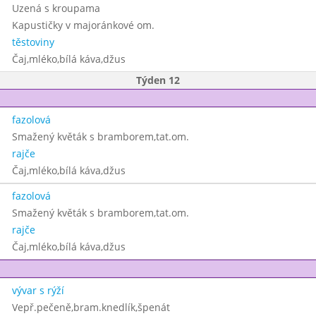
Uzená s kroupama
Kapustičky v majoránkové om.
těstoviny
Čaj,mléko,bílá káva,džus
Týden 12
fazolová
Smažený květák s bramborem,tat.om.
rajče
Čaj,mléko,bílá káva,džus
fazolová
Smažený květák s bramborem,tat.om.
rajče
Čaj,mléko,bílá káva,džus
vývar s rýží
Vepř.pečeně,bram.knedlík,špenát