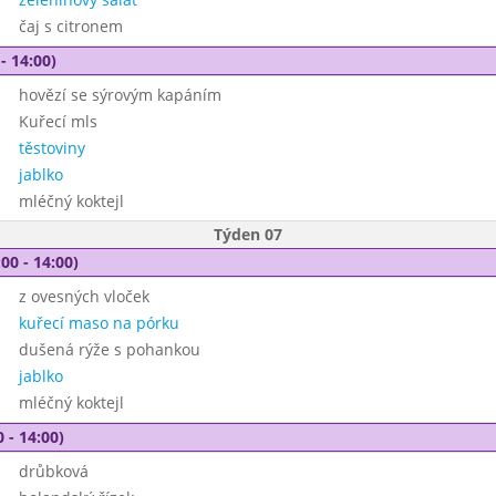
čaj s citronem
- 14:00)
hovězí se sýrovým kapáním
Kuřecí mls
těstoviny
jablko
mléčný koktejl
Týden 07
00 - 14:00)
z ovesných vloček
kuřecí maso na pórku
dušená rýže s pohankou
jablko
mléčný koktejl
 - 14:00)
drůbková