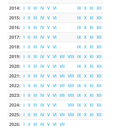
2014:
I
II
III
IV
V
VI
IX
X
XI
XII
2015:
I
II
III
IV
V
VI
IX
X
XI
XII
2016:
I
II
III
IV
V
VI
IX
X
XI
XII
2017:
I
II
III
IV
V
VI
IX
X
XI
XII
2018:
I
II
III
IV
V
VI
IX
X
XI
XII
2019:
I
II
III
IV
V
VI
VII
VIII
IX
X
XI
XII
2020:
I
II
III
IV
V
VI
VII
IX
X
XI
XII
2021:
I
II
III
IV
V
VI
VII
VIII
IX
X
XI
XII
2022:
I
II
III
IV
V
VI
VII
VIII
IX
X
XI
XII
2023:
I
II
III
IV
V
VI
VII
VIII
IX
X
XI
XII
2024:
I
II
III
IV
V
VI
VIII
IX
X
XI
XII
2025:
I
II
III
IV
V
VI
VII
VIII
IX
X
XI
XII
2026:
I
II
III
IV
V
VI
VII