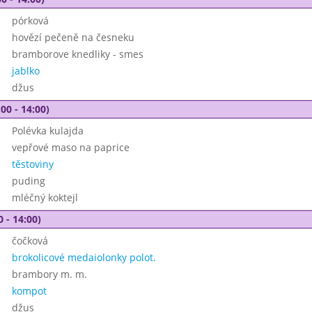
pórková
hovězí pečeně na česneku
bramborove knedliky - smes
jablko
džus
00 - 14:00)
Polévka kulajda
vepřové maso na paprice
těstoviny
puding
mléčný koktejl
0 - 14:00)
čočková
brokolicové medaiolonky polot.
brambory m. m.
kompot
džus