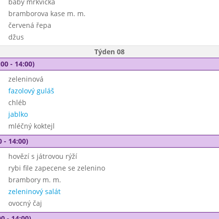
baby mrkvička
bramborova kase m. m.
červená řepa
džus
Týden 08
00 - 14:00)
zeleninová
fazolový guláš
chléb
jablko
mléčný koktejl
 - 14:00)
hovězí s játrovou rýží
rybi file zapecene se zelenino
brambory m. m.
zeleninový salát
ovocný čaj
0 - 14:00)