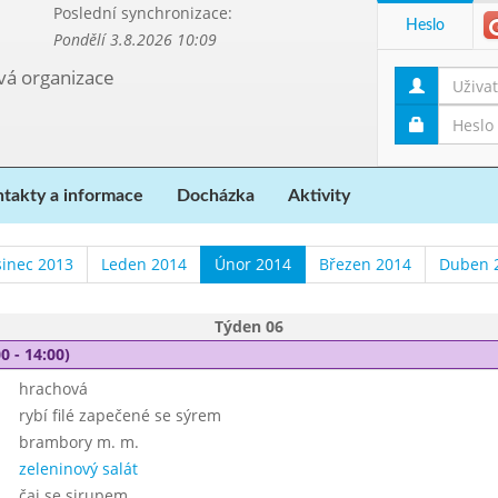
Poslední synchronizace:
Heslo
Pondělí 3.8.2026 10:09
ová organizace
takty a informace
Docházka
Aktivity
sinec 2013
Leden 2014
Únor 2014
Březen 2014
Duben 
Týden 06
0 - 14:00)
hrachová
rybí filé zapečené se sýrem
brambory m. m.
zeleninový salát
čaj se sirupem