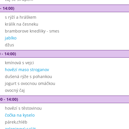
- 14:00)
s rýží a hráškem
králík na česneku
bramborove knedliky - smes
jablko
džus
 - 14:00)
kmínová s vejci
hovězí maso stroganov
dušená rýže s pohankou
jogurt s ovocnou omáčkou
ovocný čaj
0 - 14:00)
hovězí s těstovinou
čočka na kyselo
párek,chléb
zeleninový salát