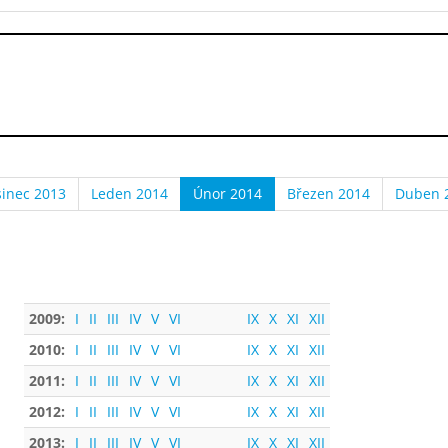
sinec 2013
Leden 2014
Únor 2014
Březen 2014
Duben 
2009:
I
II
III
IV
V
VI
IX
X
XI
XII
2010:
I
II
III
IV
V
VI
IX
X
XI
XII
2011:
I
II
III
IV
V
VI
IX
X
XI
XII
2012:
I
II
III
IV
V
VI
IX
X
XI
XII
2013:
I
II
III
IV
V
VI
IX
X
XI
XII