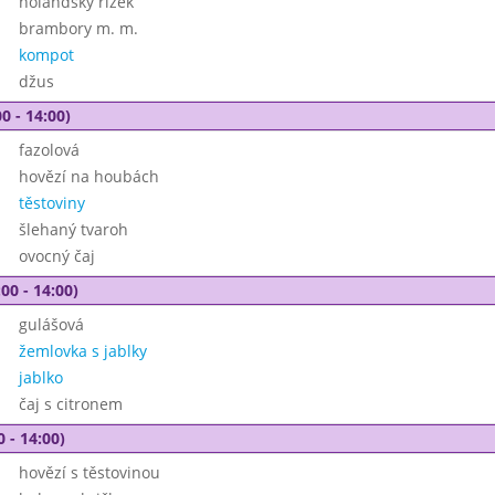
holandský řízek
brambory m. m.
kompot
džus
0 - 14:00)
fazolová
hovězí na houbách
těstoviny
šlehaný tvaroh
ovocný čaj
00 - 14:00)
gulášová
žemlovka s jablky
jablko
čaj s citronem
0 - 14:00)
hovězí s těstovinou